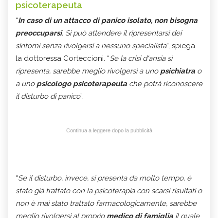
psicoterapeuta
“
In caso di un attacco di panico isolato, non bisogna
preoccuparsi
. Si può attendere il ripresentarsi dei
sintomi senza rivolgersi a nessuno specialista
”, spiega
la dottoressa Corteccioni. “
Se la crisi d'ansia si
ripresenta, sarebbe meglio rivolgersi a uno
psichiatra
o
a uno
psicologo psicoterapeuta
che potrà riconoscere
il disturbo di panico
”.
Continua a leggere dopo la pubblicità
“
Se il disturbo, invece, si presenta da molto tempo, è
stato già trattato con la psicoterapia con scarsi risultati o
non è mai stato trattato farmacologicamente, sarebbe
meglio rivolgersi al proprio
medico di famiglia
il quale