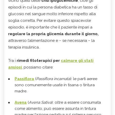
vicino quelli delle
crisi ipoglicemiche
, cioè gli
episodi in cui la persona diabetica ha un tasso di
glucosio nel sangue molto inferiore rispetto alla
soglia corretta. Per evitare questo spiacevole
episodio, è importante che il paziente impari a
regolare la propria glicemia durante il giorno,
attraverso l’alimentazione e – se necessaria – la
terapia insulinica.
Tra i
rimedi fitoterapici per
calmare gli stati
ansiosi
, possiamo citare:
Passiflora
(
Passiflora incarnata
): le parti aeree
sono comunemente usate in tisana o tintura
madre.
Avena
(
Avena Sativa
): oltre a essere consumata
come alimento, può essere assunta in tintura
madre per l’azione sedativa sul sistema nervoso