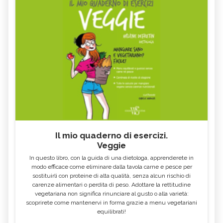
VULVODINIA
ORTICARIA
VOMITO
TACHICARDIA E PALPITAZIONI
TOSSE
EXTRASISTOLE
CALAZIO, CAUSE E SINTOMI
ALITOSI
CERVICALE
PLACCHE IN GOLA
SCIATALGIA
UNCHIA INCARNITA
BILIRUBINA ALTA
BOCCA AMARA
RAFFREDDORE
CONGIUNTIVITE
Il mio quaderno di esercizi.
INAPPETENZA
CROSTE DEL CUOIO CAPELLUTO
Veggie
DIMAGRIRE CON LA FITOTERAPIA
ACQUA NELLE ORECCHIE
In questo libro, con la guida di una dietologa, apprenderete in
modo efficace come eliminare dalla tavola carne e pesce per
ACIDITÀ DI STOMACO
MAL DI GOLA
sostituirli con proteine di alta qualità, senza alcun rischio di
carenze alimentari o perdita di peso. Adottare la rettitudine
TORCICOLLO
ECZEMA
vegetariana non significa rinunciare al gusto o alla varietà:
STRESS
RITENZIONE IDRICA
scoprirete come mantenervi in forma grazie a menu vegetariani
equilibrati!
DIARREA: SINTOMI, CAUSE, TUTTI I
MAL DI STOMACO: CAPIRNE
RIMEDI
L'ORIGINE E CURARLO