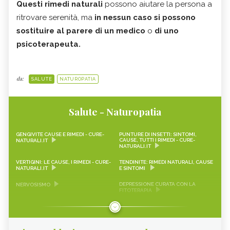
Questi rimedi naturali
possono aiutare la persona a
ritrovare serenità, ma
in nessun caso si possono
sostituire al
parere di un medico
o
di uno
psicoterapeuta.
da:
SALUTE
NATUROPATIA
Salute - Naturopatia
GENGIVITE CAUSE E RIMEDI - CURE-
PUNTURE DI INSETTI: SINTOMI,
CAUSE, TUTTI I RIMEDI - CURE-
NATURALI.IT
NATURALI.IT
VERTIGINI: LE CAUSE, I RIMEDI - CURE-
TENDINITE: RIMEDI NATURALI, CAUSE
NATURALI.IT
E SINTOMI
DEPRESSIONE CURATA CON LA
NERVOSISMO
FITOTERAPIA
AEROFAGIA
EMICRANIA
MAL DI TESTA
DEPRESSIONE