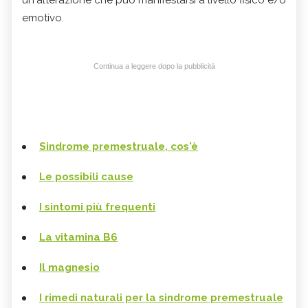
un'alterazione che può manifestarsi a livello fisico e/o
emotivo.
Continua a leggere dopo la pubblicità
Sindrome premestruale, cos'è
Le possibili cause
I sintomi più frequenti
La vitamina B6
Il magnesio
I rimedi naturali per la sindrome premestruale