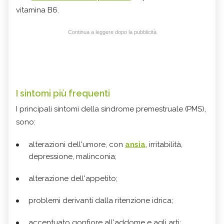
vitamina B6.
Continua a leggere dopo la pubblicità
I sintomi più frequenti
I principali sintomi della sindrome premestruale (PMS),
sono:
alterazioni dell'umore, con
ansia
, irritabilità,
depressione, malinconia;
alterazione dell'appetito;
problemi derivanti dalla ritenzione idrica;
accentuato gonfiore all'addome e agli arti;