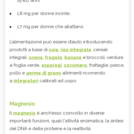
15 e17 anni;
1,8 mg per donne incinte;
1,7 mg per donne che allattano.
L’alimentazione può essere d’aiuto introducendo
prodotti a base di
soia
,
riso integrale
, cereali
integrali,
avena
,
fragole
,
banane
e broccoli, verdure
a foglia verde,
asparagi
,
cocomero
, frattaglie, pesce,
pollo e
germe di grano
altrimenti ricorrendo
a
integratori
calibrati ad uopo.
Magnesio
ll
magnesio
è anch’esso coinvolto in diverse
importanti funzioni, quali l'attività enzimatica, la sintesi
del DNA e delle proteine e la reattività