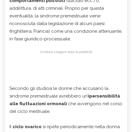
comportamenti psicotici
(suicidio ecc.) o,
addirittura, di atti criminali. Proprio per questa
eventualità, la sindrome premestruale viene
riconosciuta dalla legislazione di alcuni paesi
(Inghilterra, Francia) come una condizione attenuante,
in fase giuridico-processuale.
Continua a leggere dopo la pubblicità
Secondo gli studiosi le donne che accusano la
sindrome premestruale avrebbero un’
ipersensibilità
alle fluttuazioni ormonali
che avvengono nel corso
del ciclo mestruale.
Il
ciclo ovarico
si ripete periodicamente nella donna