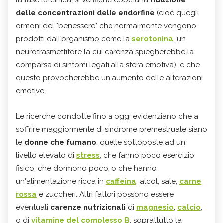
la fase luteinica, si verificherebbe una
riduzione
delle concentrazioni delle endorfine
(cioè quegli
ormoni del "benessere" che normalmente vengono
prodotti dall'organismo come la
serotonina
, un
neurotrasmettitore la cui carenza spiegherebbe la
comparsa di sintomi legati alla sfera emotiva), e che
questo provocherebbe un aumento delle alterazioni
emotive.
Le ricerche condotte fino a oggi evidenziano che a
soffrire maggiormente di sindrome premestruale siano
le
donne che fumano
, quelle sottoposte ad un
livello elevato di
stress
, che fanno poco esercizio
fisico, che dormono poco, o che hanno
un'alimentazione ricca in
caffeina
, alcol, sale,
carne
rossa
e zuccheri. Altri fattori possono essere
eventuali
carenze nutrizionali
di
magnesio
,
calcio
,
o di
vitamine del complesso B
, soprattutto la