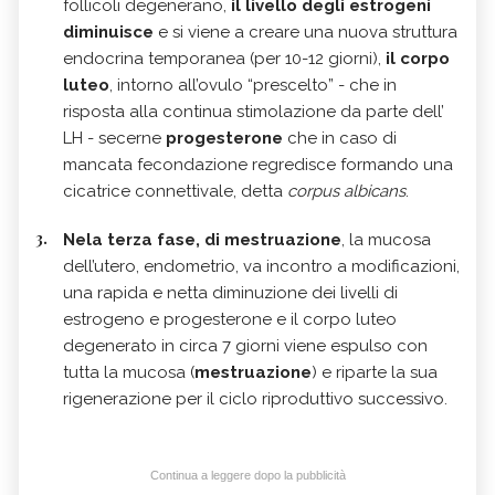
follicoli degenerano,
il livello degli estrogeni
diminuisce
e si viene a creare una nuova struttura
endocrina temporanea (per 10-12 giorni),
il corpo
luteo
, intorno all’ovulo “prescelto” - che in
risposta alla continua stimolazione da parte dell’
LH - secerne
progesterone
che in caso di
mancata fecondazione regredisce formando una
cicatrice connettivale, detta
corpus albicans
.
Nela terza fase, di mestruazione
, la mucosa
dell’utero, endometrio, va incontro a modificazioni,
una rapida e netta diminuzione dei livelli di
estrogeno e progesterone e il corpo luteo
degenerato in circa 7 giorni viene espulso con
tutta la mucosa (
mestruazione
) e riparte la sua
rigenerazione per il ciclo riproduttivo successivo.
Continua a leggere dopo la pubblicità