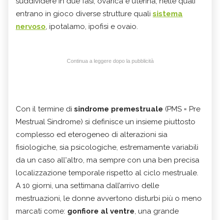
suddividere in due fasi, ovarica e uterina, nelle quali
entrano in gioco diverse strutture quali
sistema
nervoso
, ipotalamo, ipofisi e ovaio.
Continua a leggere dopo la pubblicità
Con il termine di
sindrome premestruale
(PMS = Pre
Mestrual Sindrome) si definisce un insieme piuttosto
complesso ed eterogeneo di alterazioni sia
fisiologiche, sia psicologiche, estremamente variabili
da un caso all'altro, ma sempre con una ben precisa
localizzazione temporale rispetto al ciclo mestruale.
A 10 giorni, una settimana dall’arrivo delle
mestruazioni, le donne avvertono disturbi più o meno
marcati come:
gonfiore al ventre
, una grande