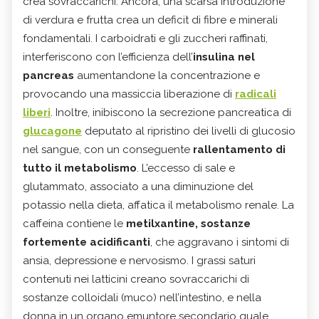
crea sovraccarichi. Ancora, una scarsa introduzione
di verdura e frutta crea un deficit di fibre e minerali
fondamentali. I carboidrati e gli zuccheri raffinati,
interferiscono con l’efficienza dell’
insulina nel
pancreas
aumentandone la concentrazione e
provocando una massiccia liberazione di
radicali
liberi
. Inoltre, inibiscono la secrezione pancreatica di
glucagone
deputato al ripristino dei livelli di glucosio
nel sangue, con un conseguente
rallentamento di
tutto il metabolismo
. L’eccesso di sale e
glutammato, associato a una diminuzione del
potassio nella dieta, affatica il metabolismo renale. La
caffeina contiene le
metilxantine, sostanze
fortemente acidificanti
, che aggravano i sintomi di
ansia, depressione e nervosismo. I grassi saturi
contenuti nei latticini creano sovraccarichi di
sostanze colloidali (muco) nell’intestino, e nella
donna in un organo emuntore secondario quale