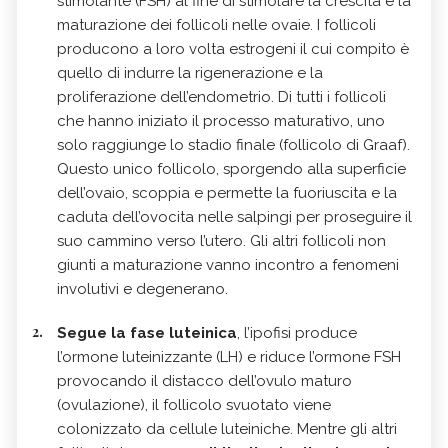
stimolante (FSH) al fine di stimolare la crescita e la
maturazione dei follicoli nelle ovaie. I follicoli
producono a loro volta estrogeni il cui compito è
quello di indurre la rigenerazione e la
proliferazione dell’endometrio. Di tutti i follicoli
che hanno iniziato il processo maturativo, uno
solo raggiunge lo stadio finale (follicolo di Graaf).
Questo unico follicolo, sporgendo alla superficie
dell’ovaio, scoppia e permette la fuoriuscita e la
caduta dell’ovocita nelle salpingi per proseguire il
suo cammino verso l’utero. Gli altri follicoli non
giunti a maturazione vanno incontro a fenomeni
involutivi e degenerano.
Segue la fase luteinica
, l’ipofisi produce
l’ormone luteinizzante (LH) e riduce l’ormone FSH
provocando il distacco dell’ovulo maturo
(ovulazione), il follicolo svuotato viene
colonizzato da cellule luteiniche. Mentre gli altri