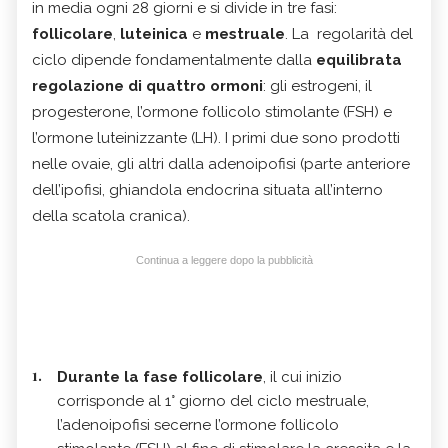
in media ogni 28 giorni e si divide in tre fasi:
follicolare
,
luteinica
e
mestruale
. La regolarità del
ciclo dipende fondamentalmente dalla
equilibrata
regolazione di quattro ormoni
: gli estrogeni, il
progesterone, l’ormone follicolo stimolante (FSH) e
l’ormone luteinizzante (LH). I primi due sono prodotti
nelle ovaie, gli altri dalla adenoipofisi (parte anteriore
dell’ipofisi, ghiandola endocrina situata all’interno
della scatola cranica).
Continua a leggere dopo la pubblicità
Durante la fase follicolare
, il cui inizio
corrisponde al 1° giorno del ciclo mestruale,
l’adenoipofisi secerne l’ormone follicolo