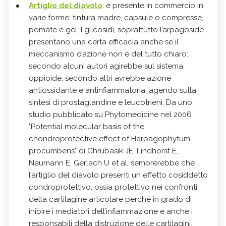
Artiglio del diavolo
: è presente in commercio in
varie forme: tintura madre, capsule o compresse,
pomate e gel. I glicosidi, soprattutto l’arpagoside
presentano una certa efficacia anche se il
meccanismo d’azione non è del tutto chiaro:
secondo alcuni autori agirebbe sul sistema
oppioide, secondo altri avrebbe azione
antiossidante e antinfiammatoria, agendo sulla
sintesi di prostaglandine e leucotrieni. Da uno
studio pubblicato su Phytomedicine nel 2006
"Potential molecular basis of the
chondroprotective effect of Harpagophytum
procumbens" di Chrubasik JE, Lindhorst E,
Neumann E, Gerlach U et al, sembrerebbe che
l’artiglio del diavolo presenti un effetto cosiddetto
condroprotettivo, ossia protettivo nei confronti
della cartilagine articolare perché in grado di
inibire i mediatori dell’infiammazione e anche i
responsabili della distruzione delle cartilagini,