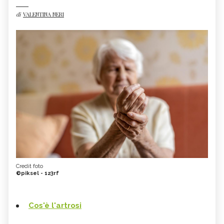
di
VALENTINA NERI
Credit foto
©piksel - 123rf
Cos'è l'artrosi