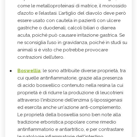
come le metalloproteinasi di matrice, il monossido
d’azoto e l’elastasi. L’artiglio del diavolo deve però
essere usato con cautela in pazienti con ulcere
gastriche o duodenali, calcoli biliari o diarrea
acuta, poiché può causare irritazione gastrica. Se
ne sconsiglia l’uso in gravidanza, poiché in studi su
animali si è visto che potrebbe provocare
contrazioni dell’utero.
Boswellia
: le sono attribuite diverse proprietà, tra
cui quelle antinfiammatorie, grazie alla presenza
di acido boswellico contenuto nella resina la cui
proprietà è di ridurre la produzione di leucotrieni
attraverso l'inibizione dell'enzima 5-lipossigenasi
ed esercita anche un'azione anti-complemento.
Le proprietà della boswellia sono ben note alla
tradizione erboristica popolare come rimedio
antinfiammatorio e antiartritico, e per contrastare
le patologie infiammatorie dell'intestino.