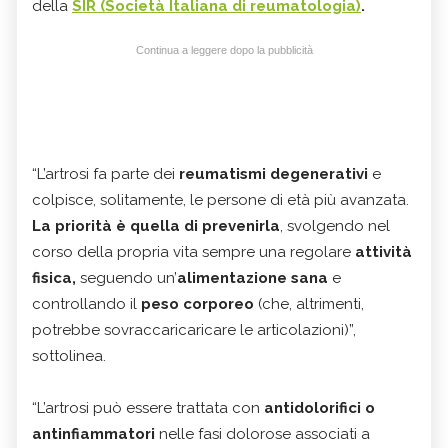
della
SIR (Società Italiana di reumatologia)
.
Continua a leggere dopo la pubblicità
“L’artrosi fa parte dei
reumatismi degenerativi
e
colpisce, solitamente, le persone di età più avanzata.
La priorità è quella di prevenirla
, svolgendo nel
corso della propria vita sempre una regolare
attività
fisica,
seguendo un’
alimentazione sana
e
controllando il
peso corporeo
(che, altrimenti,
potrebbe sovraccaricaricare le articolazioni)”,
sottolinea.
“L’artrosi può essere trattata con
antidolorifici o
antinfiammatori
nelle fasi dolorose associati a