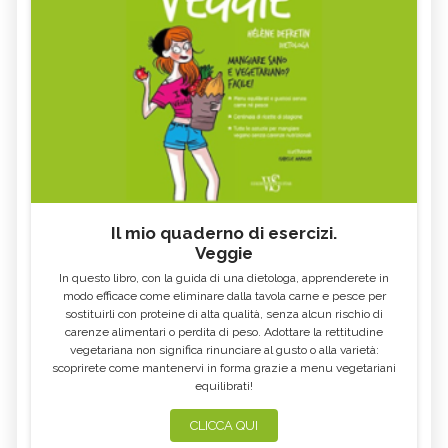
Il mio quaderno di esercizi.
Veggie
In questo libro, con la guida di una dietologa, apprenderete in
modo efficace come eliminare dalla tavola carne e pesce per
sostituirli con proteine di alta qualità, senza alcun rischio di
carenze alimentari o perdita di peso. Adottare la rettitudine
vegetariana non significa rinunciare al gusto o alla varietà:
scoprirete come mantenervi in forma grazie a menu vegetariani
equilibrati!
CLICCA QUI