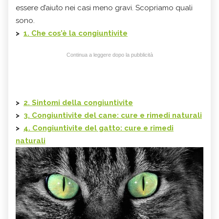
essere d’aiuto nei casi meno gravi. Scopriamo quali
sono.
>
1. Che cos’è la congiuntivite
Continua a leggere dopo la pubblicità
>
2. Sintomi della congiuntivite
>
3. Congiuntivite del cane: cure e rimedi naturali
>
4. Congiuntivite del gatto: cure e rimedi
naturali