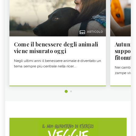
ARTICOLO
Come il benessere degli animali
Autunno
viene misurato oggi
supporta
fitonutr
Negli ultimi anni il benessere animale è diventato un
tema sempre più centrale nella ricer...
Nei cambi di 
zampe vivono 