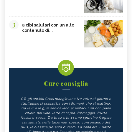
3
9 cibi salutari con un alto
contenuto di...
Cure consiglia
Già gli antichi Greci mangiavano tre volte al giorno e
l'abitudine si consolida con i Romani, che al mattino,
tra le 8 e le 9, si dedicavano al ientaculum con pane
intinto nel vino, latte di capra, formaggio, frutta
fresca o secca. Tra le 12 e le 13 uno spuntino frugale
consumato nelle tabernae, spesso consumando del
puls, la classica polenta di farro. La cena era il pasto
più importante per l'aspetto conviviale e per il