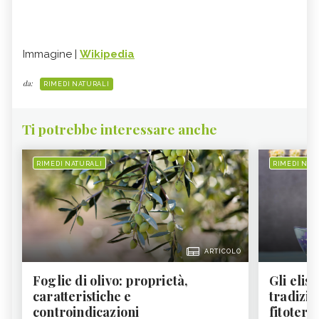
Immagine |
Wikipedia
da:
RIMEDI NATURALI
Ti potrebbe interessare anche
RIMEDI NATURALI
RIMEDI NAT
ARTICOLO
Foglie di olivo: proprietà,
Gli elisi
caratteristiche e
tradizio
controindicazioni
fitoter...