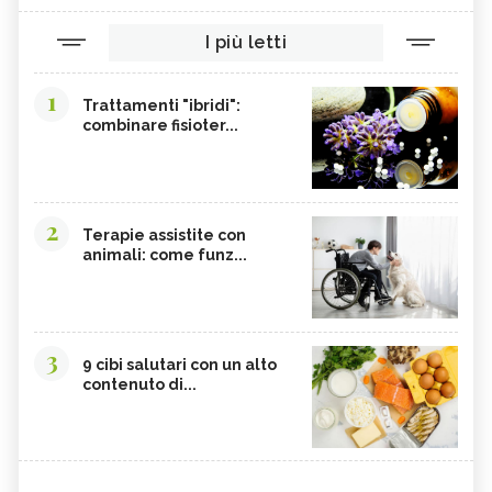
I più letti
1
Trattamenti "ibridi":
combinare fisioter...
2
Terapie assistite con
animali: come funz...
3
9 cibi salutari con un alto
contenuto di...