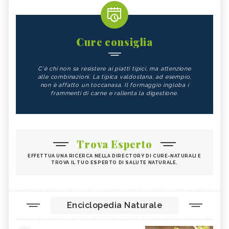
Cure consiglia
C'è chi non sa resistere ai piatti tipici, ma attenzione
alle combinazioni. La tipica valdostana, ad esempio,
non è affatto un toccanasa. Il formaggio ingloba i
frammenti di carne e rallenta la digestione.
Trova Esperto
EFFETTUA UNA RICERCA NELLA DIRECTORY DI CURE-NATURALI E
TROVA IL TUO ESPERTO DI SALUTE NATURALE.
Enciclopedia Naturale