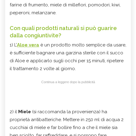
farine di frumento, miele di millefiori, pomodori, kiwi,
peperoni, melanzane.
Con quali prodotti naturali si può guarire
dalla congiuntivite?
1) L’
Aloe vera
è un prodotto molto semplice da usare,
è sufficiente bagnare una garzina sterile con il succo
di Aloe e applicarlo sugli occhi per 15 minuti, ripetere
il trattamento 2 volte al giorno.
Continua a leggere dopo la pubblicità
2) il
Miele
(si raccomanda la provenienza) ha
proprietà antibatteriche. Mettere in 250 ml di acqua 2
cucchiai di miele e far bollire fino a che il miele sia
ben sciolto, far raffreddare, e si possono fare