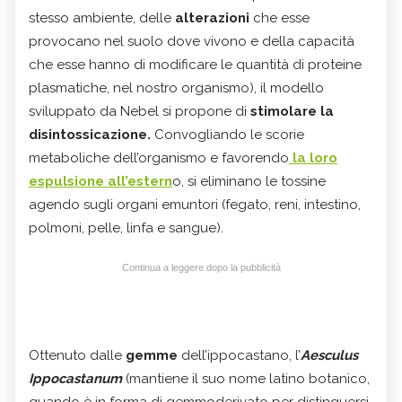
stesso ambiente, delle
alterazioni
che esse
provocano nel suolo dove vivono e della capacità
che esse hanno di modificare le quantità di proteine
plasmatiche, nel nostro organismo), il modello
sviluppato da Nebel si propone di
stimolare la
disintossicazione.
Convogliando le scorie
metaboliche dell’organismo e favorendo
la loro
espulsione all’estern
o, si eliminano le tossine
agendo sugli organi emuntori (fegato, reni, intestino,
polmoni, pelle, linfa e sangue).
Continua a leggere dopo la pubblicità
Ottenuto dalle
gemme
dell’ippocastano, l’
Aesculus
Ippocastanum
(mantiene il suo nome latino botanico,
quando è in forma di gemmoderivato per distinguersi