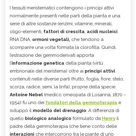
I tessuti meristematici contengono i principi attivi
normalmente presenti nelle parti della pianta e una
serie di altre sostanze (enzimi, vitamine, minerali,
oligo-elementi,
fattori di crescita
,
acidi nucleici
RNA DNA,
ormoni vegetali,
che tendono a
scomparire una volta formata la clorofilla. Quindi,
l’estrazione dei gemmoderivati apporta
l’
informazione genetica
della pianta (virtù
embrionale del meristema) oltre ai
principi attivi
contenuti nelle diverse parti (frutto, foglia, fiore, stelo,
scorza, radice, semi, la linfa), proprie della specie.
Antoine Nebel
(medico omeopata di Losanna, 1870 –
1954) fu uno dei
fondatori della gemmoterapia
e
sviluppò il
modello del drenaggio
. A differenza di
quello
biologico analogico
formulato da
Henry
il
padre della gemmoterapia (che tiene conto delle
interazioni
che intercorrono tra le piante di uno