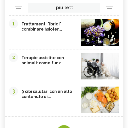
I più letti
1
Trattamenti "ibridi":
combinare fisioter...
2
Terapie assistite con
animali: come funz...
3
9 cibi salutari con un alto
contenuto di...