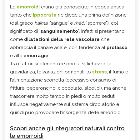
Le
emorroidi
erano già conosciute in epoca antica,
tanto che
Ippocrate
ne diede una prima definizione
(dal greco
haîma
, "sangue" e
rhéó
, "scorrere"), col
significato di "
sanguinamento
". Infatti si presentano
come
dilatazioni
della
rete vascolare
che
abbraccia il canale anale, con tendenza al
prolasso
e alle
emorragie
.
Tra i fattori scatenanti ci sono la stitichezza, la
gravidanza, le variazioni ormonali, lo
stress
, il fumo e
l’alimentazione scorretta (eccessivo consumo di
fritture, peperoncino, cioccolato, alcolici), ma anche
trascorrere molto tempo in piedi o molto seduti
influisce negativamente sul sistema circolatorio e
quindi può provocare l’insorgenza delle emorroidi.
Scopri anche gli integratori naturali contro
le emorroidi