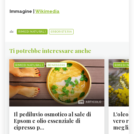
Immagine |
Wikimedia
da:
RIMEDI NATURALI
ERBORISTERIA
Ti potrebbe interessare anche
RIMEDI NATURALI
BENESSERE
RIMEDI NAT
ARTICOLO
Il pediluvio osmotico al sale di
L'oleolit
Epsom e olio essenziale di
vero re 
cipresso p...
megli...