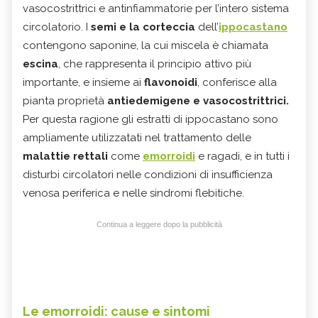
vasocostrittrici e antinfiammatorie per l’intero sistema
circolatorio. I
semi e la corteccia
dell’
ippocastano
contengono saponine, la cui miscela è chiamata
escina
, che
rappresenta il principio attivo più
importante, e insieme ai
flavonoidi
, conferisce alla
pianta proprietà
antiedemigene e vasocostrittrici.
Per questa ragione gli estratti di ippocastano sono
ampliamente utilizzatati nel trattamento delle
malattie rettali
come
emorroidi
e ragadi, e in tutti i
disturbi circolatori nelle condizioni di insufficienza
venosa periferica e nelle sindromi flebitiche.
Continua a leggere dopo la pubblicità
Le emorroidi: cause e sintomi