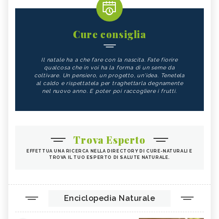
Cure consiglia
Il natale ha a che fare con la nascita. Fate fiorire
qualcosa che in voi ha la forma di un seme da
coltivare. Un pensiero, un progetto, un'idea. Tenetela
al caldo e rispettatela per traghettarla degnamente
nel nuovo anno. E poter poi raccogliere i frutti.
Trova Esperto
EFFETTUA UNA RICERCA NELLA DIRECTORY DI CURE-NATURALI E
TROVA IL TUO ESPERTO DI SALUTE NATURALE.
Enciclopedia Naturale