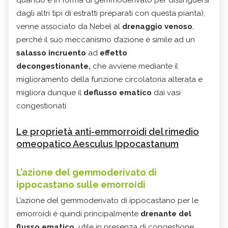
dagli altri tipi di estratti preparati con questa pianta),
venne associato da Nebel al
drenaggio venoso
,
perché il suo meccanismo d’azione è simile ad un
salasso incruento
ad
effetto
decongestionante,
che avviene mediante il
miglioramento della funzione circolatoria alterata e
migliora dunque il
deflusso ematico
dai vasi
congestionati.
Le proprietà anti-emmorroidi del rimedio
omeopatico Aesculus Ippocastanum
L’azione del gemmoderivato di
ippocastano sulle emorroidi
L’azione del gemmoderivato di ippocastano per le
emorroidi è quindi principalmente
drenante del
flusso ematico,
utile in presenza di congestione