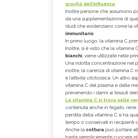
gravità dell’influenza
.
Inoltre persone che assumono po
da una supplementazione di questa
studi che evidenziano come la vi
immunitario
.
In primo luogo, la vitamina C pren
Inoltre, si è visto che la vitamin
bianchi
, viene utilizzate nelle pri
Una ridotta concentrazione nel pl
inoltre, la carenza di vitamina C r
e l’attività citotossica. Un altro 
vitamina C del plasma e delle me
prevenendo i danni ai tessuti deri
La vitamina C si trova nelle v
contenuta anche in fegato, rene, l
perdita della vitamina C si ha qu
tempo o conservati in recipienti 
Anche la
cottura
può portare all
basta semplicemente cuocere gli