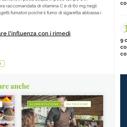
co
liera raccomandata di vitamina C è di 60 mg negli
etti fumatori poiché il fumo di sigaretta abbassa i
e l'influenza con i rimedi
9 c
co
co
E
are anche
ALIMENTAZIONE
NUTRIZIONE