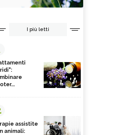
I più letti
1
attamenti
ridi":
mbinare
ioter...
2
rapie assistite
n animali: