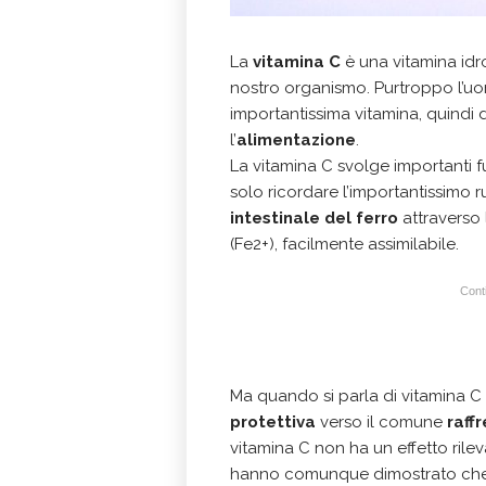
La
vitamina C
è una vitamina idr
nostro organismo. Purtroppo l’uo
importantissima vitamina, quindi
l’
alimentazione
.
La vitamina C svolge importanti 
solo ricordare l’importantissimo r
intestinale
del ferro
attraverso l
(Fe2+), facilmente assimilabile.
Conti
Ma quando si parla di vitamina C 
protettiva
verso il comune
raff
vitamina C non ha un effetto rilev
hanno comunque dimostrato che