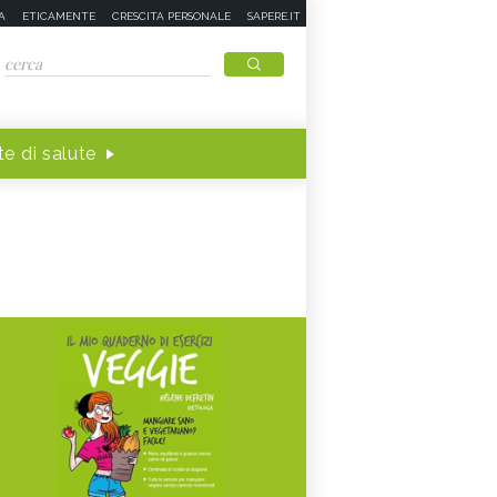
A
ETICAMENTE
CRESCITA PERSONALE
SAPERE.IT
e di salute