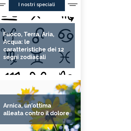
I nostri speciali
Fuoco, Terra, Aria,
Acqua: le
caratteristiche dei 12
segni zodiacali
Arnica, un'ottima
alleata contro il dolore