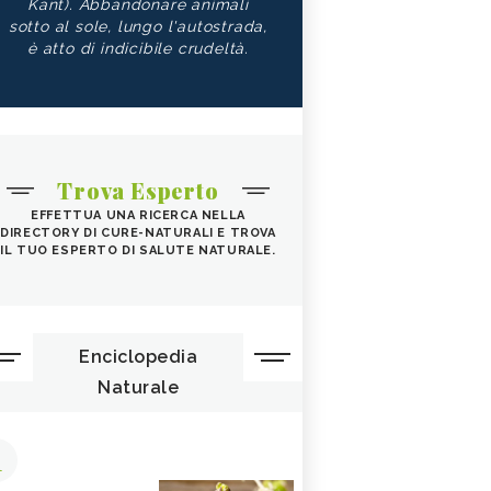
Kant). Abbandonare animali
sotto al sole, lungo l'autostrada,
è atto di indicibile crudeltà.
Trova Esperto
EFFETTUA UNA RICERCA NELLA
DIRECTORY DI CURE-NATURALI E TROVA
IL TUO ESPERTO DI SALUTE NATURALE.
Enciclopedia
Naturale
1