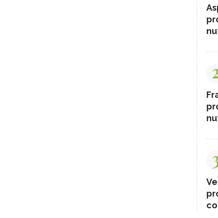
As
pr
nut
Fr
pr
nut
Ve
pr
co