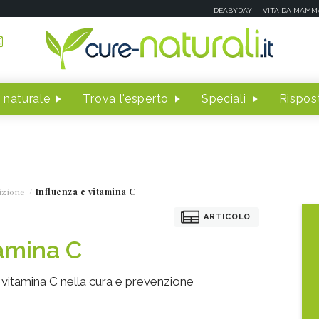
DEABYDAY
VITA DA MAMM
 naturale
Trova l'esperto
Speciali
Rispost
izione
Influenza e vitamina C
ARTICOLO
tamina C
 vitamina C nella cura e prevenzione