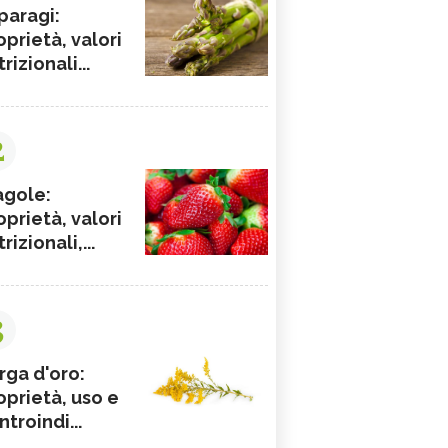
paragi:
oprietà, valori
rizionali...
2
agole:
oprietà, valori
rizionali,...
3
rga d'oro:
oprietà, uso e
ntroindi...