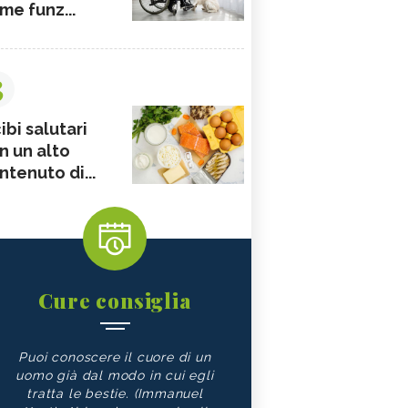
me funz...
3
ibi salutari
n un alto
ntenuto di...
Cure consiglia
Puoi conoscere il cuore di un
uomo già dal modo in cui egli
tratta le bestie. (Immanuel