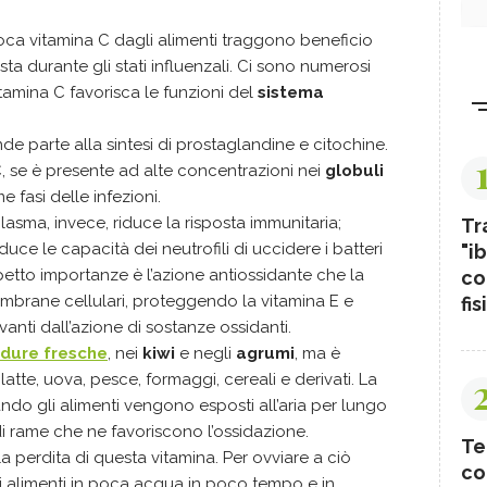
ca vitamina C dagli alimenti traggono beneficio
 durante gli stati influenzali. Ci sono numerosi
tamina C favorisca le funzioni del
sistema
de parte alla sintesi di prostaglandine e citochine.
a C, se è presente ad alte concentrazioni nei
globuli
me fasi delle infezioni.
asma, invece, riduce la risposta immunitaria;
Tr
iduce le capacità dei neutrofili di uccidere i batteri
"ib
aspetto importanze è l’azione antiossidante che la
co
mbrane cellulari, proteggendo la vitamina E e
fis
vanti dall’azione di sostanze ossidanti.
erdure fresche
, nei
kiwi
e negli
agrumi
, ma è
atte, uova, pesce, formaggi, cereali e derivati. La
ando gli alimenti vengono esposti all’aria per lungo
di rame che ne favoriscono l’ossidazione.
Te
a perdita di questa vitamina. Per ovviare a ciò
co
 alimenti in poca acqua in poco tempo e in