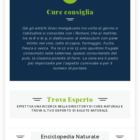
Cure consiglia
Già gli antichi Greci mangiavano tre volte al giorno e
l'abitudine si consolida con i Romani, che al mattino,
tra le 8 e le 9, si dedicavano al ientaculum con pane
intinto nel vino, latte di capra, formaggio, frutta
fresca o secca. Tra le 12 e le 13 uno spuntino frugale
consumato nelle tabernae, spesso consumando del
puls, la classica polenta di farro. La cena era il pasto
più importante per l'aspetto conviviale e per il
numero di portate.
Trova Esperto
EFFETTUA UNA RICERCA NELLA DIRECTORY DI CURE-NATURALI E
TROVA IL TUO ESPERTO DI SALUTE NATURALE.
Enciclopedia Naturale