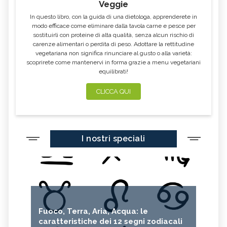
ECOLOGICA
Veggie
In questo libro, con la guida di una dietologa, apprenderete in
PERCARBONATO
DEEP SEA MINING
modo efficace come eliminare dalla tavola carne e pesce per
CASETTE DELLE STELLE
JANE GOODALL
sostituirli con proteine di alta qualità, senza alcun rischio di
carenze alimentari o perdita di peso. Adottare la rettitudine
JANE FONDA
GREENPEACE
vegetariana non significa rinunciare al gusto o alla varietà:
scoprirete come mantenervi in forma grazie a menu vegetariani
BUCO NERO
WOMEN EMPOWERMENT
equilibrati!
ECODESIGN
PANNELI SOLARI
CLICCA QUI
LEONARDO DI CAPRIO
KAMALA HARRIS
FAIRTRADE
SDGS
FOLIAGE
SIR DAVID ATTENBOROUGH
I nostri speciali
AURORA BOREALE
BICICLETTA
REINHOLD MESSNER
5G
ALTROCONSUMO
ECONOMIA CIRCOLARE
CARAFFE FILTRANTI
Fuoco, Terra, Aria, Acqua: le
caratteristiche dei 12 segni zodiacali