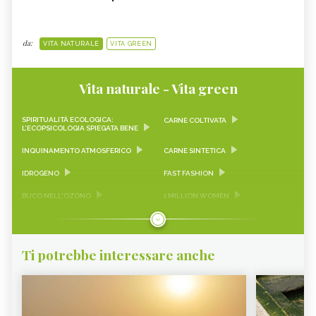
da:
VITA NATURALE
VITA GREEN
Vita naturale - Vita green
SPIRITUALITÀ ECOLOGICA:
CARNE COLTIVATA
L’ECOPSICOLOGIA SPIEGATA BENE
INQUINAMENTO ATMOSFERICO
CARNE SINTETICA
IDROGENO
FAST FASHION
BUCO NELL'OZONO
1 MILLION WOMEN
NAOMI KLEIN
RISCALDAMENTO GLOBALE
CAMBIAMENTO CLIMATICO
GREENWASHING
Ti potrebbe interessare anche
TERRA DEI FUOCHI
PESCIOLINI D'ARGENTO
GLAMPING
DAMANHUR
EMERGENCY
IDROPONICA