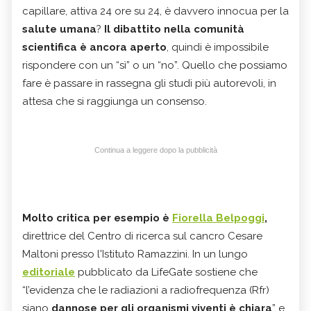
capillare, attiva 24 ore su 24, è davvero innocua per la
salute umana
?
Il dibattito nella comunità
scientifica è ancora aperto
, quindi è impossibile
rispondere con un “sì” o un “no”. Quello che possiamo
fare è passare in rassegna gli studi più autorevoli, in
attesa che si raggiunga un consenso.
Continua a leggere dopo la pubblicità
Molto critica per esempio è
Fiorella Belpoggi
,
direttrice del Centro di ricerca sul cancro Cesare
Maltoni presso l'Istituto Ramazzini. In un lungo
editoriale
pubblicato da LifeGate sostiene che
“l’evidenza che le radiazioni a radiofrequenza (Rfr)
siano
dannose per gli organismi viventi è chiara
” e