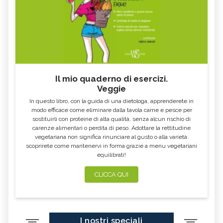
OLIO ESAUSTO
AVVOCATO AMBIENTALE
B CORP
RAEE
COMUNITÀ ENERGETICHE
FIT FOR 55
GLIFOSATO
NO GLOBAL
ECOVILLAGGIO
ARCHITETTO PAESAGGISTA
Il mio quaderno di esercizi.
COSA SONO I FONDI ETICI DI
MINISTERO DELLA TRANSIZIONE
INVESTIMENTO
ECOLOGICA
Veggie
In questo libro, con la guida di una dietologa, apprenderete in
SAPONE VEGETALE
PERCARBONATO
modo efficace come eliminare dalla tavola carne e pesce per
DEEP SEA MINING
CASETTE DELLE STELLE
sostituirli con proteine di alta qualità, senza alcun rischio di
carenze alimentari o perdita di peso. Adottare la rettitudine
JANE GOODALL
JANE FONDA
vegetariana non significa rinunciare al gusto o alla varietà:
scoprirete come mantenervi in forma grazie a menu vegetariani
GREENPEACE
BUCO NERO
equilibrati!
WOMEN EMPOWERMENT
ECODESIGN
CLICCA QUI
PANNELI SOLARI
LEONARDO DI CAPRIO
KAMALA HARRIS
FAIRTRADE
SDGS
FOLIAGE
I nostri speciali