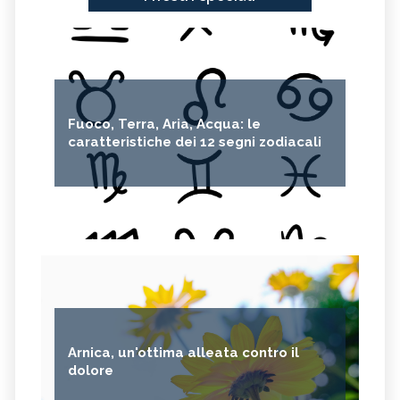
SIR DAVID ATTENBOROUGH
AURORA BOREALE
BICICLETTA
REINHOLD MESSNER
ALTROCONSUMO
ECONOMIA CIRCOLARE
CARAFFE FILTRANTI
Fuoco, Terra, Aria, Acqua: le
caratteristiche dei 12 segni zodiacali
Arnica, un'ottima alleata contro il
dolore