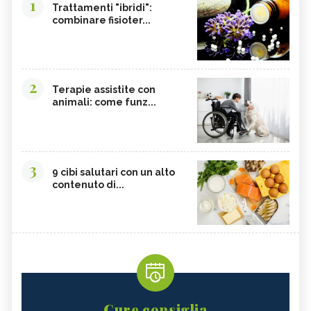
1
Trattamenti "ibridi":
combinare fisioter...
2
Terapie assistite con
animali: come funz...
3
9 cibi salutari con un alto
contenuto di...
Cure consiglia