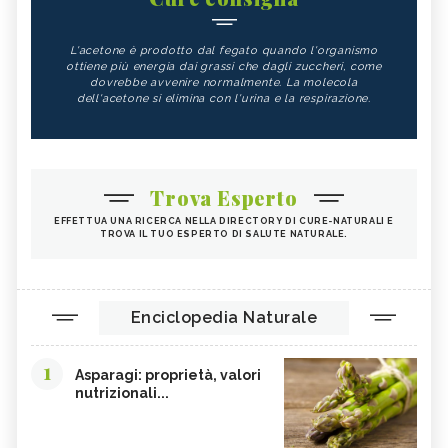
L'acetone è prodotto dal fegato quando l'organismo
ottiene più energia dai grassi che dagli zuccheri, come
dovrebbe avvenire normalmente. La molecola
dell'acetone si elimina con l'urina e la respirazione.
Trova Esperto
EFFETTUA UNA RICERCA NELLA DIRECTORY DI CURE-NATURALI E
TROVA IL TUO ESPERTO DI SALUTE NATURALE.
Enciclopedia Naturale
1
Asparagi: proprietà, valori
nutrizionali...