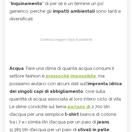
“
Inquinamento
” di per sé è un termine un po’
generico, perché gli
impatti ambientali
sono tanti e
diversificati.
Continua a leggere dopo la pubblicità
Acqua
. Fare una stima di quanta acqua consumi il
settore fashion è
pressoché impossibile
, ma
possiamo aiutarci con alcuni dati sull’
impronta idrica
dei singoli capi di abbigliamento
, cioè sulla
quantità di acqua associata al loro intero ciclo di vita.
Le stime condotte sul tema
parlano di
2.700 litri
d’acqua per una semplice
t-shirt
bianca di cotone,
tra i 7 e i 10mila litri d’acqua per un paio di
jeans
,
11.385 litri d’acqua per un paio di
stivali in pelle
.