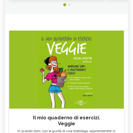
DE-SEALING
ONDATA DI CALORE
MARIO TOZZI, UN GEOLOGO ALLA
TERMOVALORIZZATORE
DIFESA DELL'AMBIENTE
CAPORALATO
OGM
IPCC, IL REPORT CHE ATTESTA GLI
GPL
IMPATTI DEI CAMBIAMENTI
CLIMATICI
KHALED BIN ALWALEED
CASE IN LEGNO
PNRR
OLIO ESAUSTO
AVVOCATO AMBIENTALE
B CORP
RAEE
COMUNITÀ ENERGETICHE
FIT FOR 55
GLIFOSATO
NO GLOBAL
ECOVILLAGGIO
COSA SONO I FONDI ETICI DI
ARCHITETTO PAESAGGISTA
INVESTIMENTO
Il mio quaderno di esercizi.
MINISTERO DELLA TRANSIZIONE
SAPONE VEGETALE
Veggie
ECOLOGICA
In questo libro, con la guida di una dietologa, apprenderete in