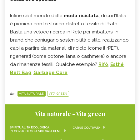
Infine c’è il mondo della
moda riciclata
, di cui l’Italia
è pioniera con lo storico distretto tessile di Prato.
Basta una veloce ricerca in Rete per imbattersi in
brand che coniugano sostenibilità e stile, realizzando
capi a partire da materiali di riciclo (come il rPET),
rigenerati (come cotone, lana o cashmere) o ancora
da rimanenze tessili. Qualche esempio?
Rifò
,
Esthé
,
Belt Bag
,
Garbage Core
.
da:
VITA NATURALE
VITA GREEN
Vita naturale - Vita green
SPIRITUALITÀ ECOLOGICA:
CARNE COLTIVATA
L’ECOPSICOLOGIA SPIEGATA BENE