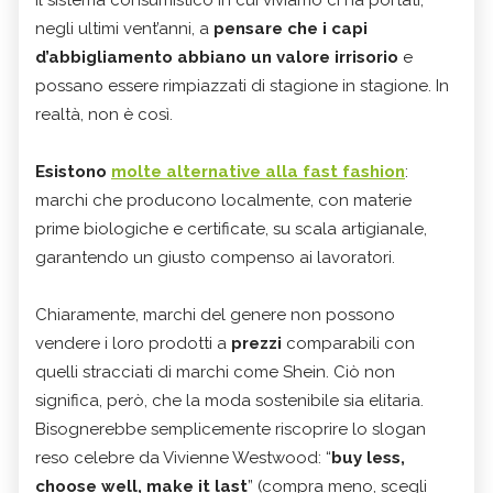
Il sistema consumistico in cui viviamo ci ha portati,
negli ultimi vent’anni, a
pensare che i capi
d’abbigliamento abbiano un valore irrisorio
e
possano essere rimpiazzati di stagione in stagione. In
realtà, non è così.
Esistono
molte alternative alla fast fashion
:
marchi che producono localmente, con materie
prime biologiche e certificate, su scala artigianale,
garantendo un giusto compenso ai lavoratori.
Chiaramente, marchi del genere non possono
vendere i loro prodotti a
prezzi
comparabili con
quelli stracciati di marchi come Shein. Ciò non
significa, però, che la moda sostenibile sia elitaria.
Bisognerebbe semplicemente riscoprire lo slogan
reso celebre da Vivienne Westwood: “
buy less,
choose well, make it last
” (compra meno, scegli