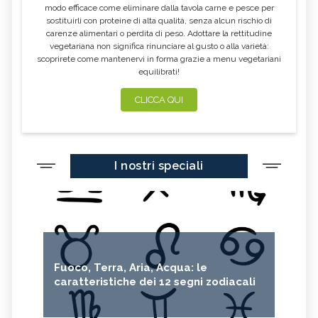
PERCARBONATO
DEEP SEA MINING
modo efficace come eliminare dalla tavola carne e pesce per
sostituirli con proteine di alta qualità, senza alcun rischio di
CASETTE DELLE STELLE
JANE GOODALL
carenze alimentari o perdita di peso. Adottare la rettitudine
vegetariana non significa rinunciare al gusto o alla varietà:
JANE FONDA
GREENPEACE
scoprirete come mantenervi in forma grazie a menu vegetariani
equilibrati!
BUCO NERO
WOMEN EMPOWERMENT
ECODESIGN
PANNELI SOLARI
CLICCA QUI
LEONARDO DI CAPRIO
KAMALA HARRIS
FAIRTRADE
SDGS
I nostri speciali
FOLIAGE
SIR DAVID ATTENBOROUGH
AURORA BOREALE
BICICLETTA
REINHOLD MESSNER
5G
ALTROCONSUMO
ECONOMIA CIRCOLARE
CARAFFE FILTRANTI
Fuoco, Terra, Aria, Acqua: le
caratteristiche dei 12 segni zodiacali