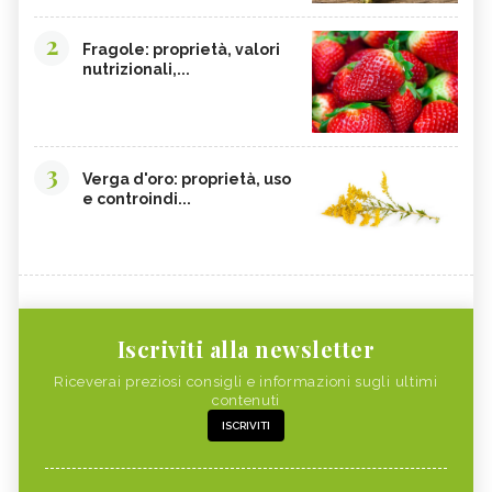
2
Fragole: proprietà, valori
nutrizionali,...
3
Verga d'oro: proprietà, uso
e controindi...
Iscriviti alla newsletter
Riceverai preziosi consigli e informazioni sugli ultimi
contenuti
ISCRIVITI