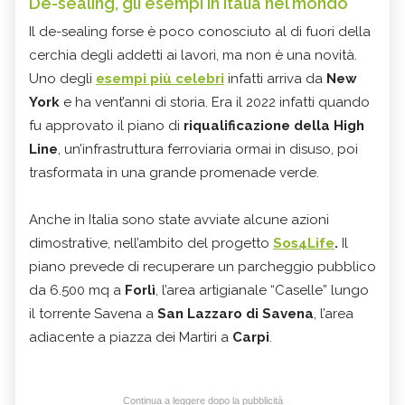
De-sealing, gli esempi in Italia nel mondo
Il de-sealing forse è poco conosciuto al di fuori della
cerchia degli addetti ai lavori, ma non è una novità.
Uno degli
esempi più celebri
infatti arriva da
New
York
e ha vent’anni di storia. Era il 2022 infatti quando
fu approvato il piano di
riqualificazione della High
Line
, un’infrastruttura ferroviaria ormai in disuso, poi
trasformata in una grande promenade verde.
Anche in Italia sono state avviate alcune azioni
dimostrative, nell’ambito del progetto
Sos4Life
.
Il
piano prevede di recuperare un parcheggio pubblico
da 6.500 mq a
Forlì
, l’area artigianale “Caselle” lungo
il torrente Savena a
San Lazzaro di Savena
, l’area
adiacente a piazza dei Martiri a
Carpi
.
Continua a leggere dopo la pubblicità