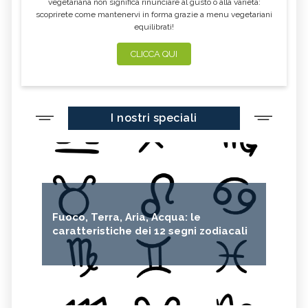
vegetariana non significa rinunciare al gusto o alla varietà:
JANE FONDA
GREENPEACE
scoprirete come mantenervi in forma grazie a menu vegetariani
equilibrati!
BUCO NERO
WOMEN EMPOWERMENT
ECODESIGN
PANNELI SOLARI
CLICCA QUI
LEONARDO DI CAPRIO
KAMALA HARRIS
FAIRTRADE
SDGS
I nostri speciali
FOLIAGE
SIR DAVID ATTENBOROUGH
AURORA BOREALE
BICICLETTA
REINHOLD MESSNER
5G
ALTROCONSUMO
ECONOMIA CIRCOLARE
CARAFFE FILTRANTI
Fuoco, Terra, Aria, Acqua: le
caratteristiche dei 12 segni zodiacali