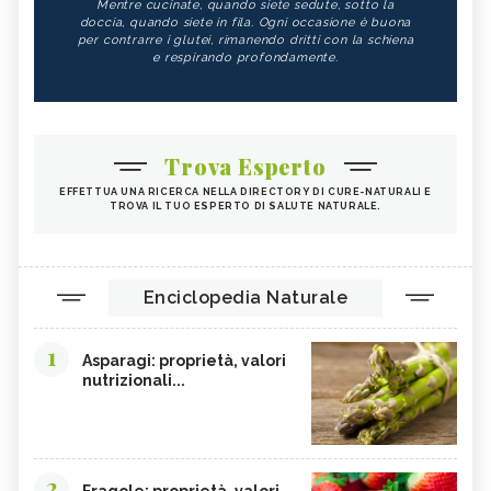
Mentre cucinate, quando siete sedute, sotto la
doccia, quando siete in fila. Ogni occasione è buona
per contrarre i glutei, rimanendo dritti con la schiena
e respirando profondamente.
Trova Esperto
EFFETTUA UNA RICERCA NELLA DIRECTORY DI CURE-NATURALI E
TROVA IL TUO ESPERTO DI SALUTE NATURALE.
Enciclopedia Naturale
1
Asparagi: proprietà, valori
nutrizionali...
2
Fragole: proprietà, valori