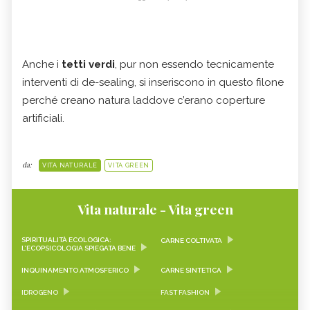
Anche i
tetti verdi
, pur non essendo tecnicamente
interventi di de-sealing, si inseriscono in questo filone
perché creano natura laddove c’erano coperture
artificiali.
da:
VITA NATURALE
VITA GREEN
Vita naturale - Vita green
SPIRITUALITÀ ECOLOGICA:
CARNE COLTIVATA
L’ECOPSICOLOGIA SPIEGATA BENE
INQUINAMENTO ATMOSFERICO
CARNE SINTETICA
IDROGENO
FAST FASHION