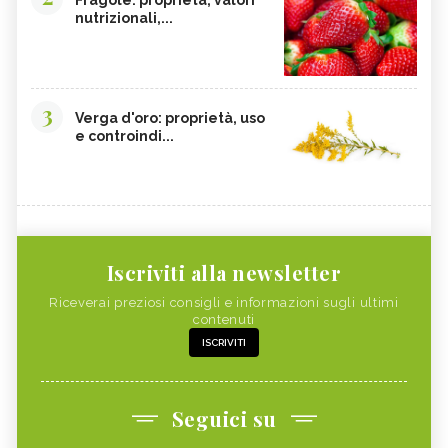
nutrizionali,...
3
Verga d'oro: proprietà, uso
e controindi...
Iscriviti alla newsletter
Riceverai preziosi consigli e informazioni sugli ultimi
contenuti
ISCRIVITI
Seguici su