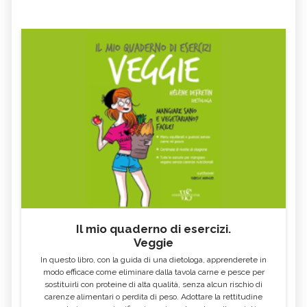
CAPORALATO
OGM
IPCC, IL REPORT CHE ATTESTA GLI
GPL
IMPATTI DEI CAMBIAMENTI
CLIMATICI
KHALED BIN ALWALEED
CASE IN LEGNO
PNRR
OLIO ESAUSTO
AVVOCATO AMBIENTALE
B CORP
RAEE
COMUNITÀ ENERGETICHE
FIT FOR 55
GLIFOSATO
NO GLOBAL
ECOVILLAGGIO
COSA SONO I FONDI ETICI DI
ARCHITETTO PAESAGGISTA
INVESTIMENTO
Il mio quaderno di esercizi.
MINISTERO DELLA TRANSIZIONE
SAPONE VEGETALE
Veggie
ECOLOGICA
In questo libro, con la guida di una dietologa, apprenderete in
PERCARBONATO
DEEP SEA MINING
modo efficace come eliminare dalla tavola carne e pesce per
sostituirli con proteine di alta qualità, senza alcun rischio di
CASETTE DELLE STELLE
JANE GOODALL
carenze alimentari o perdita di peso. Adottare la rettitudine