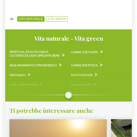
da:
VITA NATURALE
VITA GREEN
Vita naturale - Vita green
SPIRITUALITÀ ECOLOGICA:
CARNE COLTIVATA
L’ECOPSICOLOGIA SPIEGATA BENE
INQUINAMENTO ATMOSFERICO
CARNE SINTETICA
IDROGENO
FAST FASHION
1 MILLION WOMEN
NAOMI KLEIN
RISCALDAMENTO GLOBALE
CAMBIAMENTO CLIMATICO
GREENWASHING
TERRA DEI FUOCHI
Ti potrebbe interessare anche
PESCIOLINI D'ARGENTO
GLAMPING
DAMANHUR
EMERGENCY
IDROPONICA
ECOSIA