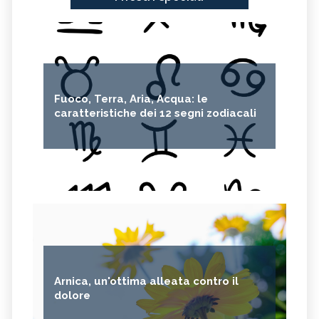
AURORA BOREALE
BICICLETTA
REINHOLD MESSNER
5G
ALTROCONSUMO
ECONOMIA CIRCOLARE
CARAFFE FILTRANTI
Fuoco, Terra, Aria, Acqua: le
caratteristiche dei 12 segni zodiacali
Arnica, un'ottima alleata contro il
dolore