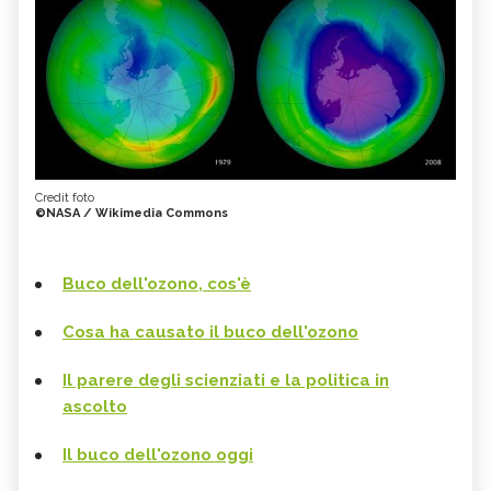
Credit foto
©NASA / Wikimedia Commons
Buco dell'ozono, cos'è
Cosa ha causato il buco dell'ozono
Il parere degli scienziati e la politica in
ascolto
Il buco dell'ozono oggi