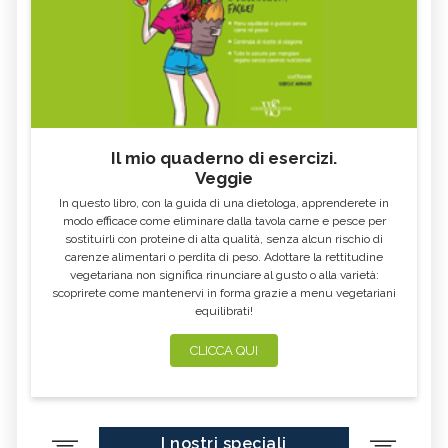
AVVOCATO AMBIENTALE
B CORP
RAEE
COMUNITÀ ENERGETICHE
FIT FOR 55
GLIFOSATO
NO GLOBAL
ECOVILLAGGIO
COSA SONO I FONDI ETICI DI
ARCHITETTO PAESAGGISTA
INVESTIMENTO
Il mio quaderno di esercizi.
MINISTERO DELLA TRANSIZIONE
SAPONE VEGETALE
Veggie
ECOLOGICA
In questo libro, con la guida di una dietologa, apprenderete in
PERCARBONATO
DEEP SEA MINING
modo efficace come eliminare dalla tavola carne e pesce per
sostituirli con proteine di alta qualità, senza alcun rischio di
CASETTE DELLE STELLE
JANE GOODALL
carenze alimentari o perdita di peso. Adottare la rettitudine
vegetariana non significa rinunciare al gusto o alla varietà:
JANE FONDA
GREENPEACE
scoprirete come mantenervi in forma grazie a menu vegetariani
equilibrati!
BUCO NERO
WOMEN EMPOWERMENT
ECODESIGN
PANNELI SOLARI
CLICCA QUI
LEONARDO DI CAPRIO
KAMALA HARRIS
FAIRTRADE
SDGS
I nostri speciali
FOLIAGE
SIR DAVID ATTENBOROUGH