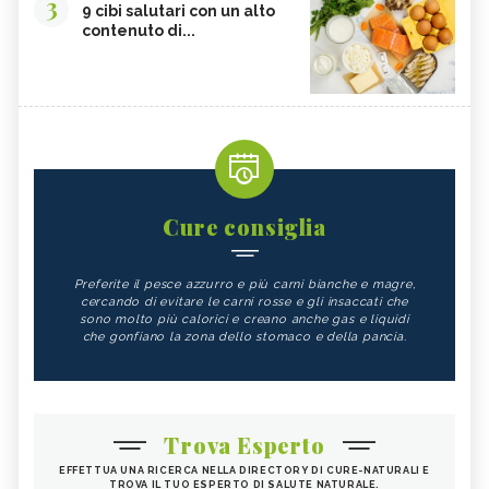
3
9 cibi salutari con un alto
contenuto di...
Cure consiglia
Preferite il pesce azzurro e più carni bianche e magre,
cercando di evitare le carni rosse e gli insaccati che
sono molto più calorici e creano anche gas e liquidi
che gonfiano la zona dello stomaco e della pancia.
Trova Esperto
EFFETTUA UNA RICERCA NELLA DIRECTORY DI CURE-NATURALI E
TROVA IL TUO ESPERTO DI SALUTE NATURALE.