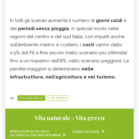
In tutti gli scenari aumenta il numero di
giorni caldi
e
dei
periodi senza pioggia
, in special modo nelle
regioni del centro e del sud Italia, con impatti anche
sull’ambiente marino e costiero. I
costi
vanno dallo
0,5% del Pil a fine secolo (nello scenario più ottimista)
fino a un massimo dell’8%, nello scenario peggiore. Le
perdite maggiori si determinano
nelle
infrastrutture, nell’agricoltura e nel turismo.
da:
VITA NATURALE
VITA GREEN
Vita naturale - Vita green
SPIRITUALITÀ ECOLOGICA:
CARNE COLTIVATA
L’ECOPSICOLOGIA SPIEGATA BENE