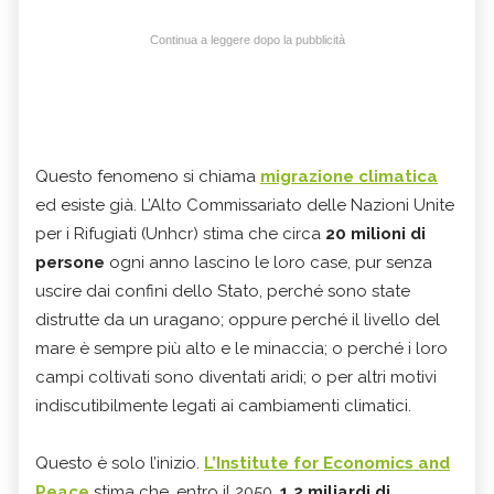
Continua a leggere dopo la pubblicità
Questo fenomeno si chiama
migrazione climatica
ed esiste già. L’Alto Commissariato delle Nazioni Unite
per i Rifugiati (Unhcr) stima che circa
20 milioni di
persone
ogni anno lascino le loro case, pur senza
uscire dai confini dello Stato, perché sono state
distrutte da un uragano; oppure perché il livello del
mare è sempre più alto e le minaccia; o perché i loro
campi coltivati sono diventati aridi; o per altri motivi
indiscutibilmente legati ai cambiamenti climatici.
Questo è solo l’inizio.
L’Institute for Economics and
Peace
stima che, entro il 2050,
1,2 miliardi di