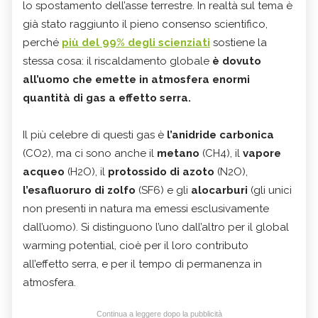
lo spostamento dell’asse terrestre. In realtà sul tema è
già stato raggiunto il pieno consenso scientifico,
perché
più del 99% degli scienziati
sostiene la
stessa cosa: il riscaldamento globale
è dovuto
all’uomo che emette in atmosfera enormi
quantità di gas a effetto serra.
Il più celebre di questi gas è
l’anidride carbonica
(CO2), ma ci sono anche il
metano
(CH4), il
vapore
acqueo
(H2O), il
protossido di azoto
(N2O),
l’esafluoruro di zolfo
(SF6) e gli
alocarburi
(gli unici
non presenti in natura ma emessi esclusivamente
dall’uomo). Si distinguono l’uno dall’altro per il global
warming potential, cioè per il loro contributo
all’effetto serra, e per il tempo di permanenza in
atmosfera.
Continua a leggere dopo la pubblicità