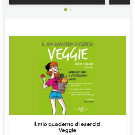
DE-SEALING
ONDATA DI CALORE
MARIO TOZZI, UN GEOLOGO ALLA
TERMOVALORIZZATORE
DIFESA DELL'AMBIENTE
CAPORALATO
OGM
IPCC, IL REPORT CHE ATTESTA GLI
GPL
IMPATTI DEI CAMBIAMENTI
CLIMATICI
KHALED BIN ALWALEED
CASE IN LEGNO
PNRR
OLIO ESAUSTO
AVVOCATO AMBIENTALE
B CORP
RAEE
COMUNITÀ ENERGETICHE
FIT FOR 55
GLIFOSATO
NO GLOBAL
ECOVILLAGGIO
COSA SONO I FONDI ETICI DI
ARCHITETTO PAESAGGISTA
INVESTIMENTO
Il mio quaderno di esercizi.
MINISTERO DELLA TRANSIZIONE
SAPONE VEGETALE
Veggie
ECOLOGICA