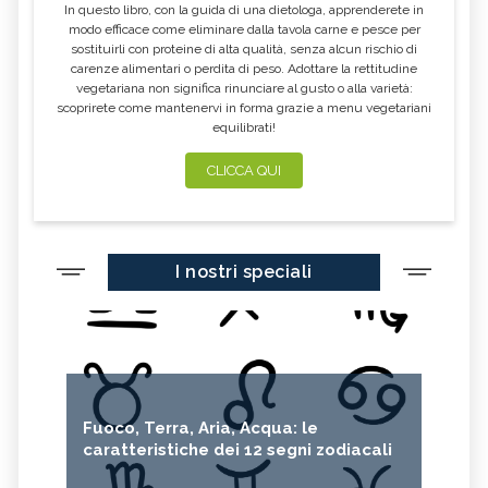
In questo libro, con la guida di una dietologa, apprenderete in
PERCARBONATO
DEEP SEA MINING
modo efficace come eliminare dalla tavola carne e pesce per
sostituirli con proteine di alta qualità, senza alcun rischio di
CASETTE DELLE STELLE
JANE GOODALL
carenze alimentari o perdita di peso. Adottare la rettitudine
vegetariana non significa rinunciare al gusto o alla varietà:
JANE FONDA
GREENPEACE
scoprirete come mantenervi in forma grazie a menu vegetariani
equilibrati!
BUCO NERO
WOMEN EMPOWERMENT
ECODESIGN
PANNELI SOLARI
CLICCA QUI
LEONARDO DI CAPRIO
KAMALA HARRIS
FAIRTRADE
SDGS
I nostri speciali
FOLIAGE
SIR DAVID ATTENBOROUGH
AURORA BOREALE
BICICLETTA
REINHOLD MESSNER
5G
ALTROCONSUMO
ECONOMIA CIRCOLARE
CARAFFE FILTRANTI
Fuoco, Terra, Aria, Acqua: le
caratteristiche dei 12 segni zodiacali