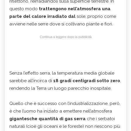
riflettono, reirradiandoli sulla superficie terrestre. In
questo modo
trattengono nell’atmosfera una
parte del calore irradiato dal
sole, proprio come
avviene nelle serre dove si coltivano piante e fiori.
Continua a leggere dopo la pubblicità
Senza l’effetto serra, la temperatura media globale
sarebbe all’incirca di
18 gradi centigradi sotto zero
,
rendendo la Terra un luogo parecchio inospitale.
Quello che è successo con l’industrializzazione, però,
è che l’uomo ha iniziato a emettere nell’atmosfera
gigantesche quantità di gas serra
che i serbatoi
naturali (cioè gli oceani e le foreste) non riescono più