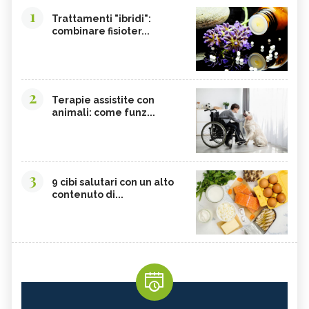
1
Trattamenti "ibridi":
combinare fisioter...
2
Terapie assistite con
animali: come funz...
3
9 cibi salutari con un alto
contenuto di...