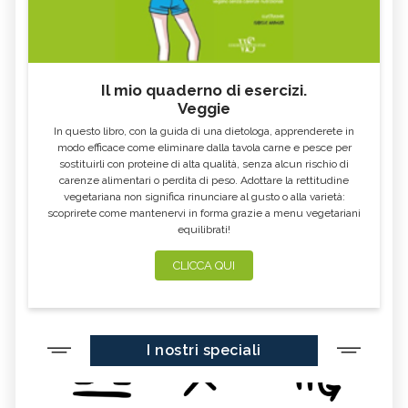
COMUNITÀ ENERGETICHE
FIT FOR 55
GLIFOSATO
NO GLOBAL
ECOVILLAGGIO
ARCHITETTO PAESAGGISTA
Il mio quaderno di esercizi.
COSA SONO I FONDI ETICI DI
MINISTERO DELLA TRANSIZIONE
INVESTIMENTO
ECOLOGICA
Veggie
In questo libro, con la guida di una dietologa, apprenderete in
SAPONE VEGETALE
PERCARBONATO
modo efficace come eliminare dalla tavola carne e pesce per
DEEP SEA MINING
CASETTE DELLE STELLE
sostituirli con proteine di alta qualità, senza alcun rischio di
carenze alimentari o perdita di peso. Adottare la rettitudine
JANE GOODALL
JANE FONDA
vegetariana non significa rinunciare al gusto o alla varietà:
scoprirete come mantenervi in forma grazie a menu vegetariani
GREENPEACE
WOMEN EMPOWERMENT
equilibrati!
ECODESIGN
PANNELI SOLARI
CLICCA QUI
LEONARDO DI CAPRIO
KAMALA HARRIS
FAIRTRADE
SDGS
FOLIAGE
SIR DAVID ATTENBOROUGH
I nostri speciali
AURORA BOREALE
BICICLETTA
REINHOLD MESSNER
5G