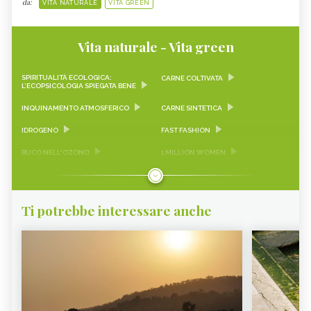
da:
VITA NATURALE
VITA GREEN
Vita naturale - Vita green
SPIRITUALITÀ ECOLOGICA:
CARNE COLTIVATA
L’ECOPSICOLOGIA SPIEGATA BENE
INQUINAMENTO ATMOSFERICO
CARNE SINTETICA
IDROGENO
FAST FASHION
BUCO NELL'OZONO
1 MILLION WOMEN
NAOMI KLEIN
RISCALDAMENTO GLOBALE
CAMBIAMENTO CLIMATICO
GREENWASHING
Ti potrebbe interessare anche
TERRA DEI FUOCHI
PESCIOLINI D'ARGENTO
GLAMPING
DAMANHUR
EMERGENCY
IDROPONICA
ECOSIA
MOSE
ACQUACOLTURA
COP27