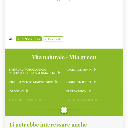
da:
VITA NATURALE
VITA GREEN
Vita naturale - Vita green
SPIRITUALITÀ ECOLOGICA:
CARNE COLTIVATA
L’ECOPSICOLOGIA SPIEGATA BENE
INQUINAMENTO ATMOSFERICO
CARNE SINTETICA
IDROGENO
FAST FASHION
BUCO NELL'OZONO
1 MILLION WOMEN
NAOMI KLEIN
RISCALDAMENTO GLOBALE
CAMBIAMENTO CLIMATICO
GREENWASHING
Ti potrebbe interessare anche
TERRA DEI FUOCHI
PESCIOLINI D'ARGENTO