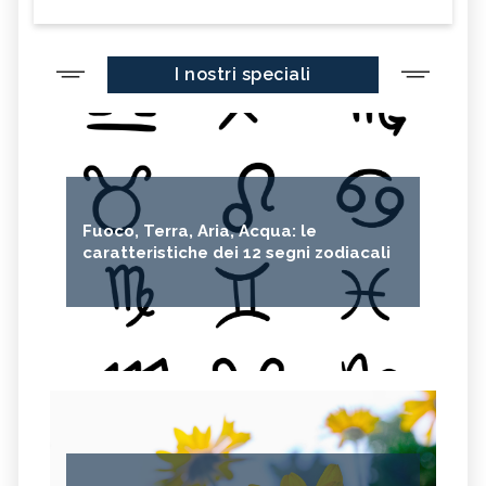
LEONARDO DI CAPRIO
KAMALA HARRIS
FAIRTRADE
SDGS
I nostri speciali
FOLIAGE
SIR DAVID ATTENBOROUGH
AURORA BOREALE
BICICLETTA
REINHOLD MESSNER
5G
ALTROCONSUMO
ECONOMIA CIRCOLARE
CARAFFE FILTRANTI
Fuoco, Terra, Aria, Acqua: le
caratteristiche dei 12 segni zodiacali