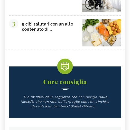
3
9 cibi salutari con un alto
contenuto di...
Cure consiglia
"Dio mi liberi dalla saggezza che non piange, dalla
filosofia che non ride, dall'orgoglio che non s'inchina
davanti a un bambino." (Kahlil Gibran)