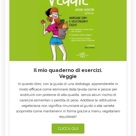
GPL
KHALED BIN ALWALEED
CASE IN LEGNO
PNRR
OLIO ESAUSTO
AVVOCATO AMBIENTALE
B CORP
RAEE
COMUNITÀ ENERGETICHE
FIT FOR 55
GLIFOSATO
NO GLOBAL
COSA SONO I FONDI ETICI DI
ECOVILLAGGIO
INVESTIMENTO
Il mio quaderno di esercizi.
MINISTERO DELLA TRANSIZIONE
SAPONE VEGETALE
Veggie
ECOLOGICA
In questo libro, con la guida di una dietologa, apprenderete in
PERCARBONATO
DEEP SEA MINING
modo efficace come eliminare dalla tavola carne e pesce per
sostituirli con proteine di alta qualità, senza alcun rischio di
CASETTE DELLE STELLE
JANE GOODALL
carenze alimentari o perdita di peso. Adottare la rettitudine
vegetariana non significa rinunciare al gusto o alla varietà:
JANE FONDA
GREENPEACE
scoprirete come mantenervi in forma grazie a menu vegetariani
equilibrati!
BUCO NERO
WOMEN EMPOWERMENT
ECODESIGN
PANNELI SOLARI
CLICCA QUI