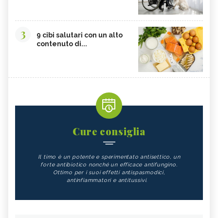
3
9 cibi salutari con un alto
contenuto di...
Cure consiglia
Il timo è un potente e sperimentato antisettico, un
forte antibiotico nonché un efficace antifungino.
Ottimo per i suoi effetti antispasmodici,
antinfiammatori e antitussivi.