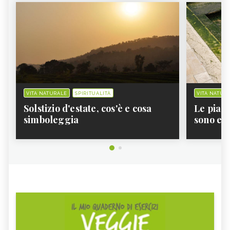
VITA NATURALE
SPIRITUALITÀ
VITA NATUR
Solstizio d'estate, cos'è e cosa
Le pian
simboleggia
sono e 