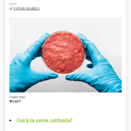
di
TATIANA MASELLI
Credit foto
©123rf
Cos'è la carne coltivata?