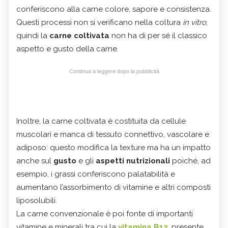
conferiscono alla carne colore, sapore e consistenza.
Questi processi non si verificano nella coltura
in vitro
,
quindi la
carne coltivata
non ha di per sé il classico
aspetto e gusto della carne.
Continua a leggere dopo la pubblicità
Inoltre, la carne coltivata è costituita da cellule
muscolari e manca di tessuto connettivo, vascolare e
adiposo: questo modifica la texture ma ha un impatto
anche sul
gusto
e gli
aspetti nutrizionali
poiché, ad
esempio, i grassi conferiscono palatabilità e
aumentano l’assorbimento di vitamine e altri composti
liposolubili.
La carne convenzionale è poi fonte di importanti
vitamine e minerali tra cui la
vitamina B12
, presente