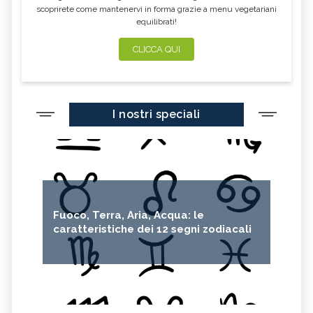
scoprirete come mantenervi in forma grazie a menu vegetariani
equilibrati!
BUCO NERO
WOMEN EMPOWERMENT
ECODESIGN
PANNELI SOLARI
CLICCA QUI
LEONARDO DI CAPRIO
KAMALA HARRIS
FAIRTRADE
SDGS
I nostri speciali
FOLIAGE
SIR DAVID ATTENBOROUGH
AURORA BOREALE
BICICLETTA
REINHOLD MESSNER
5G
ALTROCONSUMO
ECONOMIA CIRCOLARE
CARAFFE FILTRANTI
Fuoco, Terra, Aria, Acqua: le
caratteristiche dei 12 segni zodiacali