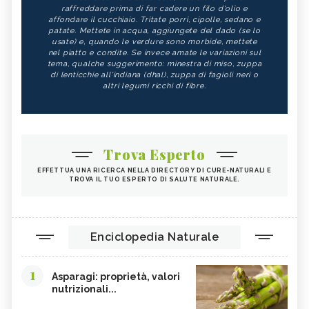
raffreddare prima di far cadere un filo d'olio e
affondare il cucchiaio. Tritate porri, cipolle, sedano e
patate. Mettete in acqua, aggiungete del dado (se lo
usate) e, quando le verdure sono morbide, mettete
nel piatto e condite. Se invece amate le variazioni sul
tema, qualche suggerimento: minestra di miso, zuppa
di lenticchie all'indiana (dhal), zuppa di fagioli neri o
altri legumi ricchi di fibre.
Trova Esperto
EFFETTUA UNA RICERCA NELLA DIRECTORY DI CURE-NATURALI E
TROVA IL TUO ESPERTO DI SALUTE NATURALE.
Enciclopedia Naturale
1
Asparagi: proprietà, valori
nutrizionali...