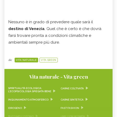
Nessuno è in grado di prevedere quale sarà il
destino di Venezia
. Quel che è certo è che dovrà
farsi trovare pronta a condizioni climatiche e
ambientali sempre più dure.
da:
VITA NATURALE
VITA GREEN
Vita naturale - Vita green
SPIRITUALITÀ ECOLOGICA:
CARNE COLTIVATA
L’ECOPSICOLOGIA SPIEGATA BENE
INQUINAMENTO ATMOSFERICO
CARNE SINTETICA
IDROGENO
FAST FASHION
BUCO NELL'OZONO
1 MILLION WOMEN