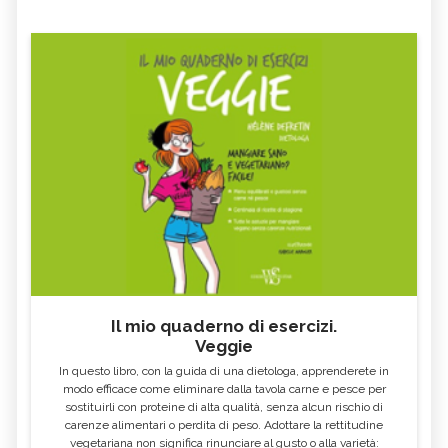
CAPORALATO
OGM
IPCC, IL REPORT CHE ATTESTA GLI
GPL
IMPATTI DEI CAMBIAMENTI
CLIMATICI
KHALED BIN ALWALEED
CASE IN LEGNO
PNRR
OLIO ESAUSTO
AVVOCATO AMBIENTALE
B CORP
RAEE
COMUNITÀ ENERGETICHE
FIT FOR 55
GLIFOSATO
NO GLOBAL
ECOVILLAGGIO
COSA SONO I FONDI ETICI DI
ARCHITETTO PAESAGGISTA
INVESTIMENTO
Il mio quaderno di esercizi.
MINISTERO DELLA TRANSIZIONE
SAPONE VEGETALE
Veggie
ECOLOGICA
In questo libro, con la guida di una dietologa, apprenderete in
PERCARBONATO
DEEP SEA MINING
modo efficace come eliminare dalla tavola carne e pesce per
sostituirli con proteine di alta qualità, senza alcun rischio di
CASETTE DELLE STELLE
JANE GOODALL
carenze alimentari o perdita di peso. Adottare la rettitudine
vegetariana non significa rinunciare al gusto o alla varietà:
JANE FONDA
GREENPEACE