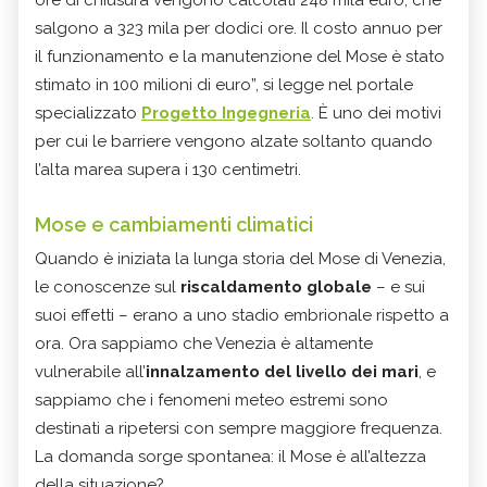
ore di chiusura vengono calcolati 248 mila euro, che
salgono a 323 mila per dodici ore. Il costo annuo per
il funzionamento e la manutenzione del Mose è stato
stimato in 100 milioni di euro”, si legge nel portale
specializzato
Progetto Ingegneria
. È uno dei motivi
per cui le barriere vengono alzate soltanto quando
l’alta marea supera i 130 centimetri.
Mose e cambiamenti climatici
Quando è iniziata la lunga storia del Mose di Venezia,
le conoscenze sul
riscaldamento globale
– e sui
suoi effetti – erano a uno stadio embrionale rispetto a
ora. Ora sappiamo che Venezia è altamente
vulnerabile all’
innalzamento del livello dei mari
, e
sappiamo che i fenomeni meteo estremi sono
destinati a ripetersi con sempre maggiore frequenza.
La domanda sorge spontanea: il Mose è all’altezza
della situazione?