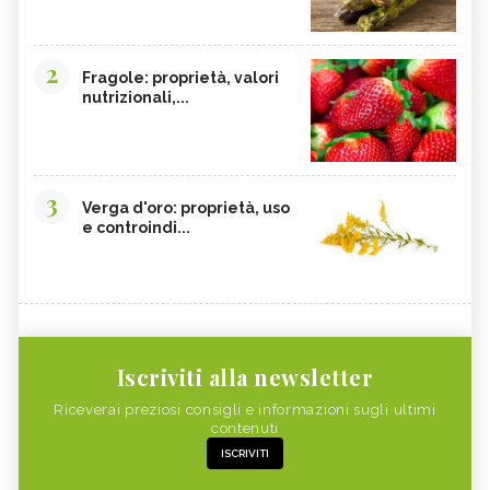
2
Fragole: proprietà, valori
nutrizionali,...
3
Verga d'oro: proprietà, uso
e controindi...
Iscriviti alla newsletter
Riceverai preziosi consigli e informazioni sugli ultimi
contenuti
ISCRIVITI