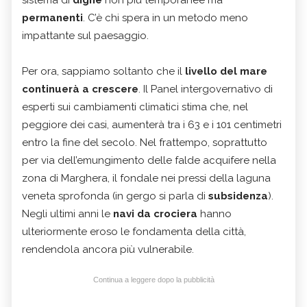
sistema di
dighe
non più temporanee ma
permanenti
. C’è chi spera in un metodo meno
impattante sul paesaggio.
Per ora, sappiamo soltanto che il
livello del mare
continuerà a crescere
. Il Panel intergovernativo di
esperti sui cambiamenti climatici stima che, nel
peggiore dei casi, aumenterà tra i 63 e i 101 centimetri
entro la fine del secolo. Nel frattempo, soprattutto
per via dell’emungimento delle falde acquifere nella
zona di Marghera, il fondale nei pressi della laguna
veneta sprofonda (in gergo si parla di
subsidenza
).
Negli ultimi anni le
navi da crociera
hanno
ulteriormente eroso le fondamenta della città,
rendendola ancora più vulnerabile.
Continua a leggere dopo la pubblicità