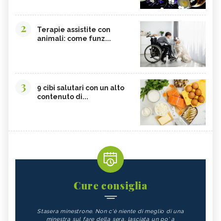
2
Terapie assistite con
animali: come funz...
3
9 cibi salutari con un alto
contenuto di...
Cure consiglia
Stasera minestrone. Non c'è niente di meglio di una
minestra sul fare della sera, lasciata un po' a