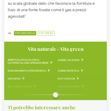
su scala globale dato che favorisce la fornitura e
l’uso di una fonte fossile come il gas a prezzi
agevolati”.
da:
VITA NATURALE
VITA GREEN
Vita naturale - Vita green
SPIRITUALITÀ ECOLOGICA:
CARNE COLTIVATA
L’ECOPSICOLOGIA SPIEGATA BENE
INQUINAMENTO ATMOSFERICO
CARNE SINTETICA
IDROGENO
FAST FASHION
BUCO NELL'OZONO
1 MILLION WOMEN
NAOMI KLEIN
RISCALDAMENTO GLOBALE
CAMBIAMENTO CLIMATICO
GREENWASHING
Ti potrebbe interessare anche
TERRA DEI FUOCHI
PESCIOLINI D'ARGENTO