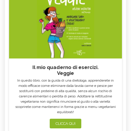
KHALED BIN ALWALEED
CASE IN LEGNO
PNRR
OLIO ESAUSTO
AVVOCATO AMBIENTALE
B CORP
RAEE
COMUNITÀ ENERGETICHE
FIT FOR 55
GLIFOSATO
NO GLOBAL
ECOVILLAGGIO
COSA SONO I FONDI ETICI DI
ARCHITETTO PAESAGGISTA
INVESTIMENTO
Il mio quaderno di esercizi.
MINISTERO DELLA TRANSIZIONE
SAPONE VEGETALE
Veggie
ECOLOGICA
In questo libro, con la guida di una dietologa, apprenderete in
PERCARBONATO
DEEP SEA MINING
modo efficace come eliminare dalla tavola carne e pesce per
sostituirli con proteine di alta qualità, senza alcun rischio di
CASETTE DELLE STELLE
JANE GOODALL
carenze alimentari o perdita di peso. Adottare la rettitudine
vegetariana non significa rinunciare al gusto o alla varietà:
JANE FONDA
GREENPEACE
scoprirete come mantenervi in forma grazie a menu vegetariani
equilibrati!
BUCO NERO
WOMEN EMPOWERMENT
ECODESIGN
PANNELI SOLARI
CLICCA QUI
LEONARDO DI CAPRIO
KAMALA HARRIS