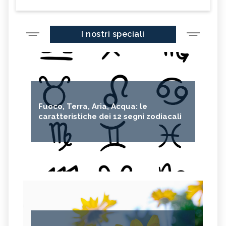
FAIRTRADE
SDGS
I nostri speciali
FOLIAGE
SIR DAVID ATTENBOROUGH
AURORA BOREALE
BICICLETTA
REINHOLD MESSNER
5G
ALTROCONSUMO
ECONOMIA CIRCOLARE
CARAFFE FILTRANTI
Fuoco, Terra, Aria, Acqua: le
caratteristiche dei 12 segni zodiacali