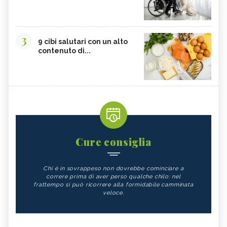
3
9 cibi salutari con un alto
contenuto di...
Cure consiglia
Chi è in sovrappeso non dovrebbe cominciare a
correre prima di aver perso qualche chilo: nel
frattempo si può ricorrere alla formidabile camminata
veloce.