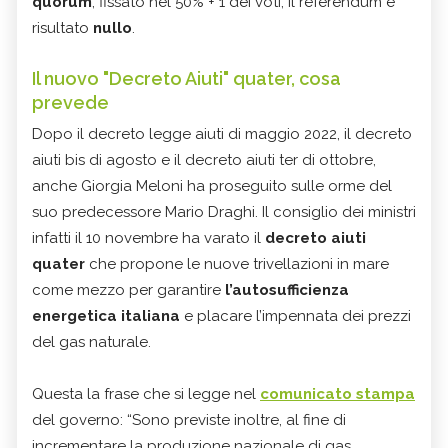
quorum
, fissato nel 50% + 1 dei voti, il referendum è
risultato
nullo
.
Il nuovo "Decreto Aiuti" quater, cosa
prevede
Dopo il decreto legge aiuti di maggio 2022, il decreto
aiuti bis di agosto e il decreto aiuti ter di ottobre,
anche Giorgia Meloni ha proseguito sulle orme del
suo predecessore Mario Draghi. Il consiglio dei ministri
infatti il 10 novembre ha varato il
decreto aiuti
quater
che propone le nuove trivellazioni in mare
come mezzo per garantire
l’autosufficienza
energetica italiana
e placare l’impennata dei prezzi
del gas naturale.
Questa la frase che si legge nel
comunicato stampa
del governo: “Sono previste inoltre, al fine di
incrementare la produzione nazionale di gas