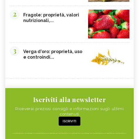
2
Fragole: proprietà, valori
nutrizionali,...
3
Verga d'oro: proprietà, uso
e controindi...
Iscriviti alla newsletter
Riceverai preziosi consigli e informazioni sugli ultimi
contenuti
ISCRIVITI