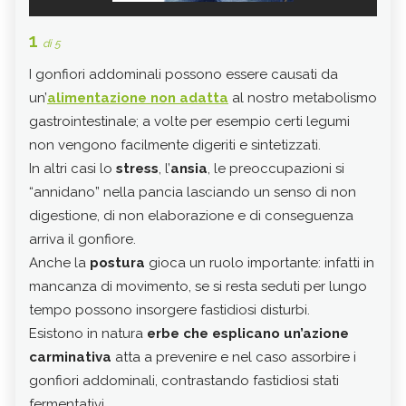
1
2
di 5
di 
I gonfiori addominali possono essere causati da
Il
fi
un’
alimentazione non adatta
al nostro metabolismo
e
fe
gastrointestinale; a volte per esempio certi legumi
stom
non vengono facilmente digeriti e sintetizzati.
e la 
In altri casi lo
stress
, l’
ansia
, le preoccupazioni si
Ques
“annidano” nella pancia lasciando un senso di non
met
digestione, di non elaborazione e di conseguenza
carm
arriva il gonfiore.
l’ap
Anche la
postura
gioca un ruolo importante: infatti in
dep
mancanza di movimento, se si resta seduti per lungo
coli
tempo possono insorgere fastidiosi disturbi.
La s
Esistono in natura
erbe che esplicano un’azione
dall
carminativa
atta a prevenire e nel caso assorbire i
alme
gonfiori addominali, contrastando fastidiosi stati
anch
fermentativi.
enzi