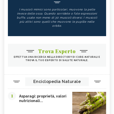
I muscoli mimici sono particolari, muovono la pelle
invece delle ossa. Quando sorridete o fate espressioni
buffe, usate non meno di 30 muscoli diversi. I muscoli
più attivi sono quelli che muovono le pupille nelle
orbite.
Trova Esperto
EFFETTUA UNA RICERCA NELLA DIRECTORY DI CURE-NATURALI E
TROVA IL TUO ESPERTO DI SALUTE NATURALE.
Enciclopedia Naturale
1
Asparagi: proprietà, valori
nutrizionali...