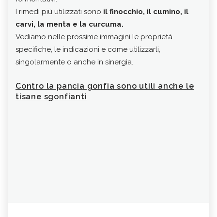
I rimedi più utilizzati sono
il finocchio, il cumino, il
dimi
carvi, la menta e la curcuma.
Il f
Vediamo nelle prossime immagini le proprietà
per 
specifiche, le indicazioni e come utilizzarli,
Mod
singolarmente o anche in sinergia.
Ass
in m
Contro la pancia gonfia sono utili anche le
Per 
tisane sgonfianti
di f
asso