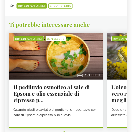
da:
RIMEDI NATURALI
ERBORISTERIA
Ti potrebbe interessare anche
RIMEDI NATURALI
BENESSERE
RIMEDI NAT
ARTICOLO
Il pediluvio osmotico al sale di
L'oleolit
Epsom e olio essenziale di
vero re 
cipresso p...
megli...
Quando piedi e caviglie si gonfiano, un pediluvio con
Dopo una gior
sale di Epsom e cipresso può allevia...
arrossata e se