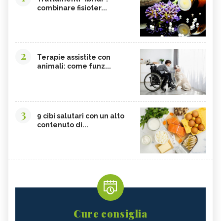
combinare fisioter...
2
Terapie assistite con
animali: come funz...
3
9 cibi salutari con un alto
contenuto di...
Cure consiglia