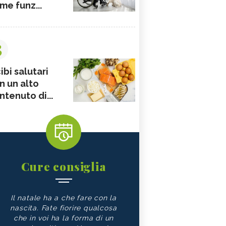
me funz...
3
ibi salutari
n un alto
ntenuto di...
Cure consiglia
Il natale ha a che fare con la
nascita. Fate fiorire qualcosa
che in voi ha la forma di un