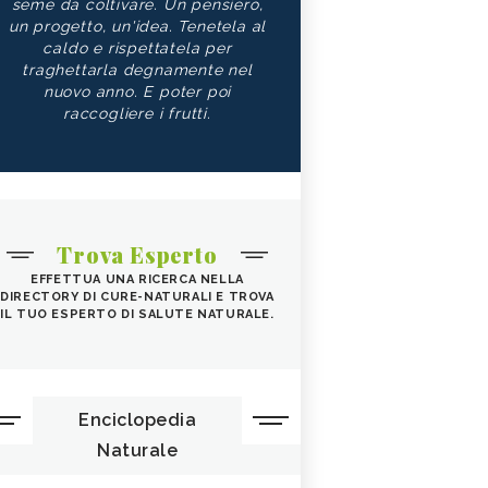
seme da coltivare. Un pensiero,
un progetto, un'idea. Tenetela al
caldo e rispettatela per
traghettarla degnamente nel
nuovo anno. E poter poi
raccogliere i frutti.
Trova Esperto
EFFETTUA UNA RICERCA NELLA
DIRECTORY DI CURE-NATURALI E TROVA
IL TUO ESPERTO DI SALUTE NATURALE.
Enciclopedia
Naturale