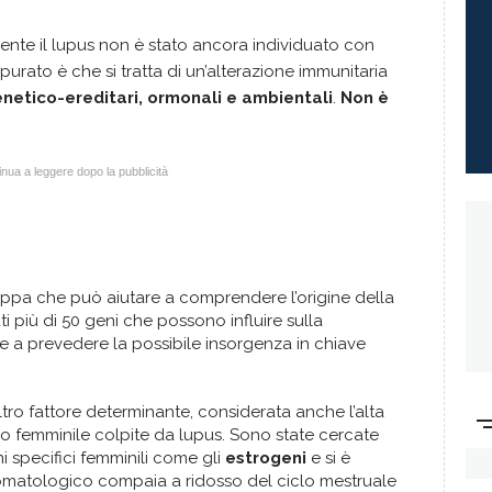
ente il lupus non è stato ancora individuato con
urato è che si tratta di un’alterazione immunitaria
netico-ereditari, ormonali e ambientali
.
Non è
nua a leggere dopo la pubblicità
pa che può aiutare a comprendere l’origine della
ati più di 50 geni che possono influire sulla
e a prevedere la possibile insorgenza in chiave
tro fattore determinante, considerata anche l’alta
so femminile colpite da lupus. Sono state cercate
i specifici femminili come gli
estrogeni
e si è
omatologico compaia a ridosso del ciclo mestruale