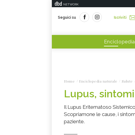
NETWORK
Seguici su
Iscriviti
Enciclopedia
Home
Enciclopedia naturale
Salute
Lupus, sintomi
Il Lupus Eritematoso Sistemico
Scopriamone le cause, i sintomi 
paziente.