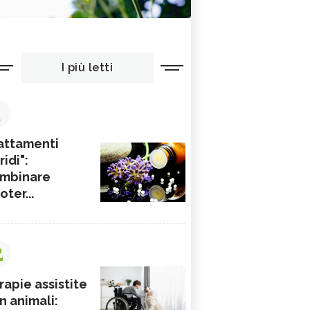
I più letti
1
attamenti
ridi":
mbinare
ioter...
2
rapie assistite
n animali: