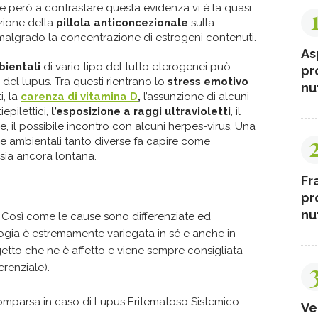
e però a contrastare questa evidenza vi è la quasi
nzione della
pillola anticoncezionale
sulla
malgrado la concentrazione di estrogeni contenuti.
As
bientali
di vario tipo del tutto eterogenei può
pr
del lupus. Tra questi rientrano lo
stress emotivo
nut
i, la
carenza di vitamina D
,
l’assunzione di alcuni
iepilettici,
l’esposizione a raggi ultravioletti
, il
e, il possibile incontro con alcuni herpes-virus. Una
e ambientali tanto diverse fa capire come
 sia ancora lontana.
Fr
pr
nut
Così come le cause sono differenziate ed
ogia è estremamente variegata in sé e anche in
getto che ne è affetto e viene sempre consigliata
erenziale).
omparsa in caso di Lupus Eritematoso Sistemico
Ve