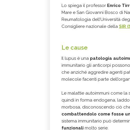
Lo spiega il professor
Enrico Tirr
Mare e San Giovanni Bosco di Nap
Reumatologia dell’Università degli
Consigliere nazionale della
SIR 
Le cause
Il lupus è una
patologia autoi
immunitario gli anticorpi possono 
che anziché aggredire agenti pat
molecole facenti parte dell’orga
Le malattie autoimmuni come la scl
quindi in forma endogena, laddov
morbosa, disconoscendo ciò che 
combattendolo come fosse un
sistema immunitario può determi
funzionali
molto serie.