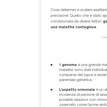
Cosa determini e scateni esattam
precisione. Quello che è stato app
condizionata da diversi fattori:
ge
una malattia contagiosa
.
Conti
Il
genoma
è una grande map
malattia: sono stati individu
comparsa del lupus e aiutar
parentale genetica.
L’aspetto ormonale
è un al
incidenza di persone di ses
possibili relazioni con ormon
osservato come l’acme sint