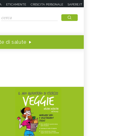
A
ETICAMENTE
CRESCITA PERSONALE
SAPERE.IT
e di salute