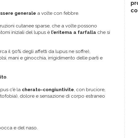
pr
co
essere generale
a volte con febbre.
 eruzioni cutanee sparse, che a volte possono
tomi iniziali del lupus è
l’eritema a farfalla
che si
rca il 90% degli affetti da lupus ne soffre),
lsi, mani e ginocchia, irrigidimento delle parti e
ito
.
upus c’è la
cherato-congiuntivite
, con bruciore,
(fotofobia), dolore e sensazione di corpo estraneo
bocca e del naso.