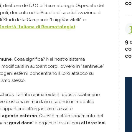
co
i
, direttore dell’U.O di Reumatologia Ospedale del
oli, docente nella Scuola di specializzazione di
 Studi della Campania “Luigi Vanvitelli” e
(Società Italiana di Reumatologia)
.
9 c
co
co
mmune
. Cosa significa? Nel nostro sistema
modificarsi in autoanticorpi, ovvero in “sentinelle”
ogeni esterni, concentrano il loro attacco su
nismo stesso.
erosi, l’artrite reumatoide, il lupus si scatenano
e il sistema immunitario risponde in modalità
appartiene all’organismo stesso e
 agente esterno
. Questo malfunzionamento del
nare
gravi danni
a organi e tessuti con
alterazioni