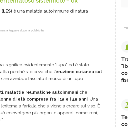
s eritematoso sistemico) – ok
 (LES)
è una malattia autoimmune di natura
nua a leggere dopo la pubblicità
Tr
ina, significa evidentemente “lupo” ed è stato
"ib
lattia perché si diceva che
l’eruzione cutanea sul
co
 che avrebbe lasciato il morso di un lupo.
fis
ti
,
malattie reumatiche autoimmuni
che
onne di età compresa fra i 15 e i 45 anni
. Una
l’eritema a farfalla che si viene a creare sul viso. È
ò coinvolgere più organi e apparati come: reni,
Te
”.
co