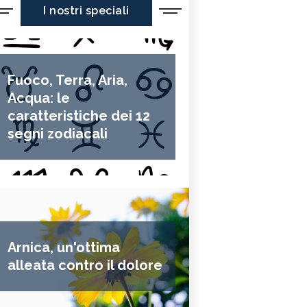
I nostri speciali
Fuoco, Terra, Aria,
Acqua: le
caratteristiche dei 12
segni zodiacali
Arnica, un'ottima
alleata contro il dolore