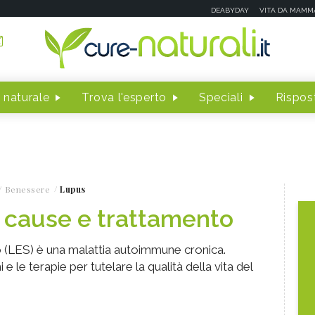
DEABYDAY
VITA DA MAMM
 naturale
Trova l'esperto
Speciali
Rispost
Benessere
Lupus
 cause e trattamento
 (LES) è una malattia autoimmune cronica.
e le terapie per tutelare la qualità della vita del