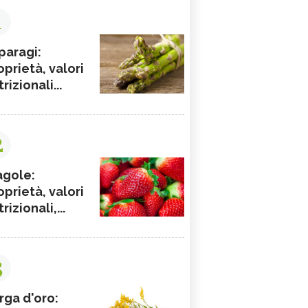
1
paragi:
oprietà, valori
rizionali...
2
agole:
oprietà, valori
rizionali,...
3
rga d'oro: