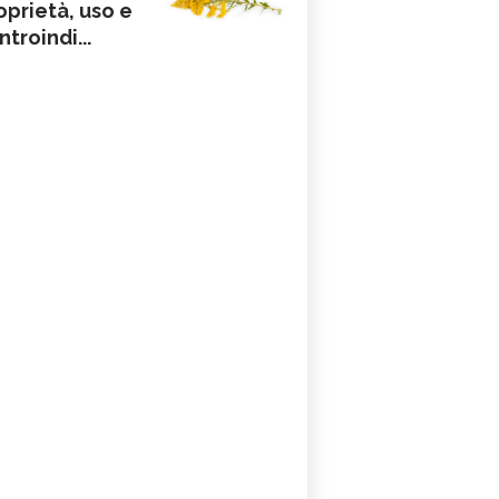
oprietà, uso e
ntroindi...