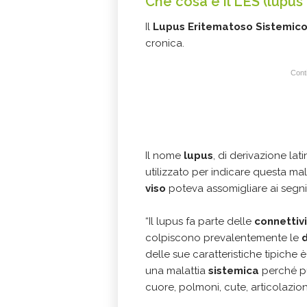
Che cosa è il LES (lupu
Il
Lupus Eritematoso Sistemico
cronica.
Conti
Il nome
lupus
, di derivazione lat
utilizzato per indicare questa ma
viso
poteva assomigliare ai segni
“Il lupus fa parte delle
connettivi
colpiscono prevalentemente le
d
delle sue caratteristiche tipiche è 
una malattia
sistemica
perché pu
cuore, polmoni, cute, articolazioni