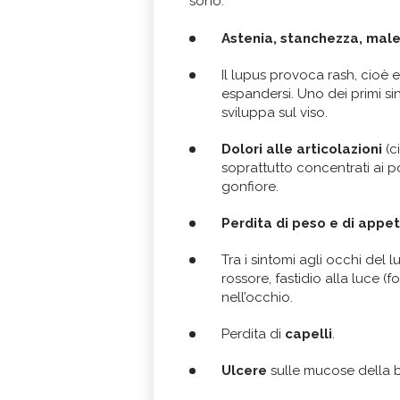
sono:
Astenia, stanchezza, mal
Il lupus provoca rash, cioè
espandersi. Uno dei primi sin
sviluppa sul viso.
Dolori alle articolazioni
(ci
soprattutto concentrati ai po
gonfiore.
Perdita di peso e di appet
Tra i sintomi agli occhi del l
rossore, fastidio alla luce 
nell’occhio.
Perdita di
capelli
.
Ulcere
sulle mucose della 