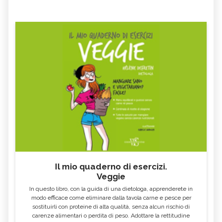
COME DIMAGRIRE BEVENDO
DROGHE E STUPEFACENTI
DIASTASI ADDOMINALE
VIRUS RESPIRATORIO SINCIZIALE
MORBILLO
DOPAMINA
IPERSONNIA
METODI PER DORMIRE BENE
SONNO REM
HELICOBACTER PYLORI
GONFIORE ADDOMINALE
ACIDO IALURONICO
TERAPIA ORMONALE
ORMONI BIOIDENTICI
SOSTITUTIVA
STOMATITE
LUPUS
FIBROMIALGIA
SCABBIA
DISPNEA
INSOLAZIONE
Il mio quaderno di esercizi.
LABIRINTITE
VITILIGINE
Veggie
ADENOVIRUS
TONSILLITE
In questo libro, con la guida di una dietologa, apprenderete in
modo efficace come eliminare dalla tavola carne e pesce per
SINUSITE
CANDIDA
sostituirli con proteine di alta qualità, senza alcun rischio di
carenze alimentari o perdita di peso. Adottare la rettitudine
MONONUCLEOSI
CANDIDA AURIS