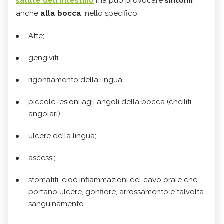
salute dell'intestino
ma può provocare
sintomi
anche
alla
bocca
, nello specifico:
Afte;
gengiviti;
rigonfiamento della lingua;
piccole lesioni agli angoli della bocca (cheiliti
angolari);
ulcere della lingua;
ascessi;
stomatiti, cioè infiammazioni del cavo orale che
portano ulcere, gonfiore, arrossamento e talvolta
sanguinamento.