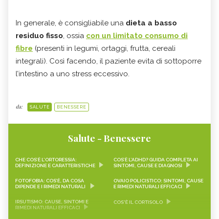
In generale, è consigliabile una
dieta a basso
residuo fisso
, ossia
con un limitato consumo di
fibre
(presenti in legumi, ortaggi, frutta, cereali
integrali). Così facendo, il paziente evita di sottoporre
l’intestino a uno stress eccessivo.
da:
SALUTE
BENESSERE
Salute - Benessere
CHE COS’È L’ORTORESSIA:
COS’È L’ADHD? GUIDA COMPLETA AI
DEFINIZIONE E CARATTERISTICHE
SINTOMI, CAUSE E DIAGNOSI
FOTOFOBIA: COS’È, DA COSA
OVAIO POLICISTICO: SINTOMI, CAUSE
DIPENDE E I RIMEDI NATURALI
E RIMEDI NATURALI EFFICACI
IRSUTISMO: CAUSE, SINTOMI E
COS'È IL CORTISOLO
RIMEDI NATURALI EFFICACI