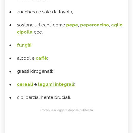
zucchero e sale da tavola;
sostane urticanti come
pepe
,
peperoncino
,
aglio
,
cipolla
ecc.;
funghi
;
alcool e
caffè
;
grassi idrogenati;
cereali
e
legumi integrali
;
cibi parzialmente bruciati.
Continua a leggere dopo la pubblicità