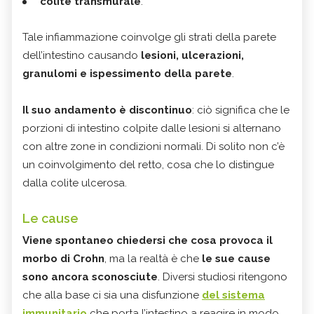
colite transmurale
.
Tale infiammazione coinvolge gli strati della parete
dell’intestino causando
lesioni, ulcerazioni,
granulomi e ispessimento della parete
.
Il suo andamento è
discontinuo
: ciò significa che le
porzioni di intestino colpite dalle lesioni si alternano
con altre zone in condizioni normali. Di solito non c’è
un coinvolgimento del retto, cosa che lo distingue
dalla colite ulcerosa.
Le cause
Viene spontaneo chiedersi che cosa provoca il
morbo di Crohn
, ma la realtà è che
le sue cause
sono ancora sconosciute
. Diversi studiosi ritengono
che alla base ci sia una disfunzione
del sistema
immunitario
che porta l’intestino a reagire in modo