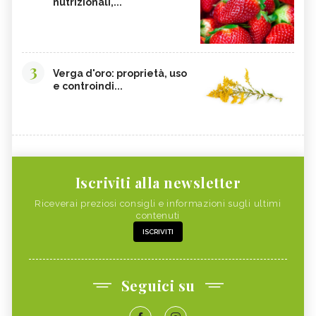
nutrizionali,...
3
Verga d'oro: proprietà, uso
e controindi...
Iscriviti alla newsletter
Riceverai preziosi consigli e informazioni sugli ultimi
contenuti
ISCRIVITI
Seguici su