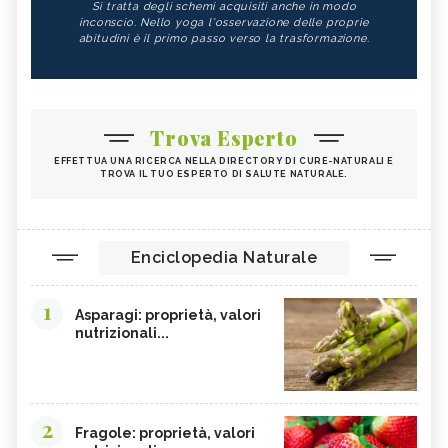
Si tratta degli schemi acquisiti anche in modo
inconscio. Nello yoga l'osservazione delle proprie
abitudini è il primo passo verso la trasformazione.
Trova Esperto
EFFETTUA UNA RICERCA NELLA DIRECTORY DI CURE-NATURALI E
TROVA IL TUO ESPERTO DI SALUTE NATURALE.
Enciclopedia Naturale
1
Asparagi: proprietà, valori
nutrizionali...
2
Fragole: proprietà, valori