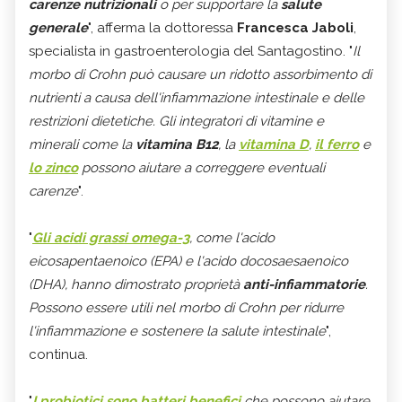
carenze nutrizionali
o per supportare la
salute
generale
", afferma la dottoressa
Francesca Jaboli
,
specialista in gastroenterologia del Santagostino. "
Il
morbo di Crohn può causare un ridotto assorbimento di
nutrienti a causa dell'infiammazione intestinale e delle
restrizioni dietetiche. Gli integratori di vitamine e
minerali come la
vitamina B12
, la
vitamina D
,
il ferro
e
lo zinco
possono aiutare a correggere eventuali
carenze
".
"
Gli acidi grassi omega-3
, come l'acido
eicosapentaenoico (EPA) e l'acido docosaesaenoico
(DHA), hanno dimostrato proprietà
anti-infiammatorie
.
Possono essere utili nel morbo di Crohn per ridurre
l'infiammazione e sostenere la salute intestinale
",
continua.
"
I probiotici sono batteri benefici
che possono aiutare