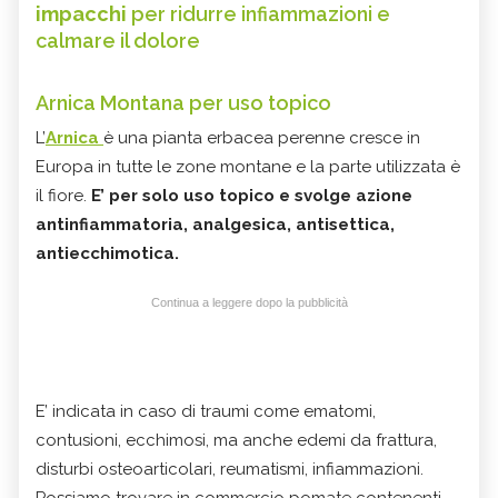
impacchi
per ridurre infiammazioni e
calmare il dolore
Arnica Montana per uso topico
L’
Arnica
è una pianta erbacea perenne cresce in
Europa in tutte le zone montane e la parte utilizzata è
il fiore.
E’ per solo uso topico e svolge azione
antinfiammatoria, analgesica, antisettica,
antiecchimotica.
Continua a leggere dopo la pubblicità
E’ indicata in caso di traumi come ematomi,
contusioni, ecchimosi, ma anche edemi da frattura,
disturbi osteoarticolari, reumatismi, infiammazioni.
Possiamo trovare in commercio pomate contenenti