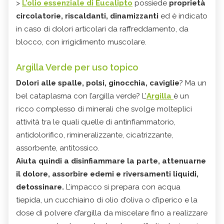
>
L’olio essenziale di Eucalipto
possiede
proprietà
circolatorie, riscaldanti, dinamizzanti
ed è indicato
in caso di dolori articolari da raffreddamento, da
blocco, con irrigidimento muscolare.
Argilla Verde per uso topico
Dolori alle spalle, polsi, ginocchia, caviglie
? Ma un
bel cataplasma con l’argilla verde? L’
Argilla
è un
ricco complesso di minerali che svolge molteplici
attività tra le quali quelle di antinfiammatorio,
antidolorifico, rimineralizzante, cicatrizzante,
assorbente, antitossico.
Aiuta quindi a disinfiammare la parte, attenuarne
il dolore, assorbire edemi e riversamenti liquidi,
detossinare.
L’impacco si prepara con acqua
tiepida, un cucchiaino di olio d’oliva o d’iperico e la
dose di polvere d’argilla da miscelare fino a realizzare