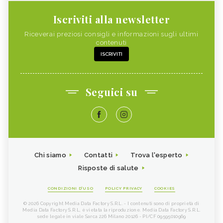
Iscriviti alla newsletter
Riceverai preziosi consigli e informazioni sugli ultimi
contenuti
ISCRIVITI
Seguici su
Chi siamo
Contatti
Trova l'esperto
Risposte di salute
CONDIZIONI D'USO
POLICY PRIVACY
COOKIES
© 2026 Copyright Media Data Factory S.R.L. - I contenuti sono di proprietà di
Media Data Factory S.R.L, è vietata la riproduzione. Media Data Factory S.R.L.
sede legale in viale Sarca 226 Milano 20126 - PI/CF 09595010969