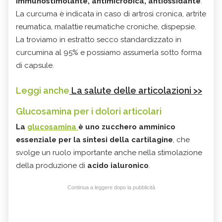
immunostimolante, antimicrobica, antiossidante
.
La curcuma è indicata in caso di artrosi cronica, artrite
reumatica, malattie reumatiche croniche, dispepsie.
La troviamo in estratto secco standardizzato in
curcumina al 95% e possiamo assumerla sotto forma
di capsule.
Leggi anche
La salute delle articolazioni >>
Glucosamina per i dolori articolari
La
glucosamina
è uno zucchero amminico
essenziale per la sintesi della
cartilagine
, che
svolge un ruolo importante anche nella stimolazione
della produzione di
acido ialuronico
.
Continua a leggere dopo la pubblicità