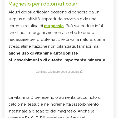
Magnesio per i dolori articolari
Alcuni dolori articolari possono dipendere da un
surplus di attività, soprattutto sportiva e da una
carenza relativa di
magnesio
. Può succedere infatti
che il nostro organismo non assorba le quote
necessarie per problematiche di varia natura, come
stress, alimentazione non bilanciata, farmaci, ma
a
nche uso di vitamine antagoniste
all’assorbimento di questo importante minerale
.
Continua a leggere dopo la pubblicità
La vitamina D per esempio aumenta l’accumulo di
calcio nei tessuti e ne incrementa l’assorbimento
intestinale a discapito del magnesio. Anche le
vitamine B1, C, E, B6 stimolano le funzioni