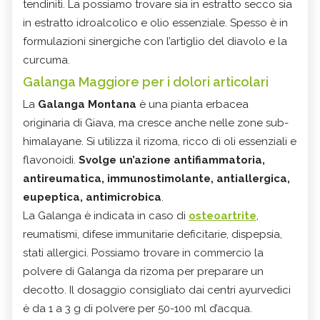
tendiniti. La possiamo trovare sia in estratto secco sia
in estratto idroalcolico e olio essenziale. Spesso è in
formulazioni sinergiche con l’artiglio del diavolo e la
curcuma.
Galanga Maggiore per i dolori articolari
La
Galanga Montana
è una pianta erbacea
originaria di Giava, ma cresce anche nelle zone sub-
himalayane. Si utilizza il rizoma, ricco di oli essenziali e
flavonoidi.
Svolge un’azione antifiammatoria,
antireumatica, immunostimolante, antiallergica,
eupeptica, antimicrobica
.
La Galanga è indicata in caso di
osteoartrite
,
reumatismi, difese immunitarie deficitarie, dispepsia,
stati allergici. Possiamo trovare in commercio la
polvere di Galanga da rizoma per preparare un
decotto. Il dosaggio consigliato dai centri ayurvedici
è da 1 a 3 g di polvere per 50-100 ml d’acqua.