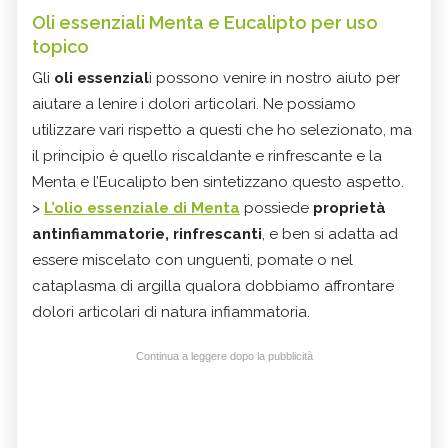
Oli essenziali Menta e Eucalipto per uso
topico
Gli
oli essenzial
i possono venire in nostro aiuto per
aiutare a lenire i dolori articolari. Ne possiamo
utilizzare vari rispetto a questi che ho selezionato, ma
il principio è quello riscaldante e rinfrescante e la
Menta e l’Eucalipto ben sintetizzano questo aspetto.
>
L’olio essenziale di Menta
possiede
proprietà
antinfiammatorie, rinfrescanti
, e ben si adatta ad
essere miscelato con unguenti, pomate o nel
cataplasma di argilla qualora dobbiamo affrontare
dolori articolari di natura infiammatoria.
Continua a leggere dopo la pubblicità