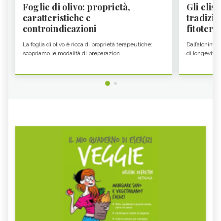
Foglie di olivo: proprietà,
Gli elisi
caratteristiche e
tradizio
controindicazioni
fitoter...
La foglia di olivo è ricca di proprietà terapeutiche:
Dall’alchimia
scopriamo le modalità di preparazion...
di longevità 