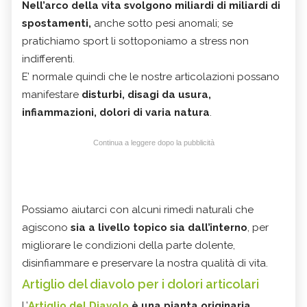
Nell’arco della vita svolgono miliardi di miliardi di
spostamenti,
anche sotto pesi anomali; se
pratichiamo sport li sottoponiamo a stress non
indifferenti.
E’ normale quindi che le nostre articolazioni possano
manifestare
disturbi, disagi da usura,
infiammazioni, dolori di varia natura
.
Continua a leggere dopo la pubblicità
Possiamo aiutarci con alcuni rimedi naturali che
agiscono
sia a livello topico sia dall’interno
, per
migliorare le condizioni della parte dolente,
disinfiammare e preservare la nostra qualità di vita.
Artiglio del diavolo per i dolori articolari
L’
Artiglio del Diavolo
è una pianta originaria