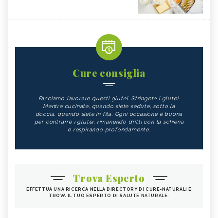
Cure consiglia
Facciamo lavorare questi glutei. Stringete i glutei.
Mentre cucinate, quando siete sedute, sotto la
doccia, quando siete in fila. Ogni occasione è buona
per contrarre i glutei, rimanendo dritti con la schiena
e respirando profondamente.
Trova Esperto
EFFETTUA UNA RICERCA NELLA DIRECTORY DI CURE-NATURALI E
TROVA IL TUO ESPERTO DI SALUTE NATURALE.