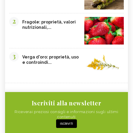
2
Fragole: proprietà, valori
nutrizionali,...
3
Verga d'oro: proprietà, uso
e controindi...
Iscriviti alla newsletter
Riceverai preziosi consigli e informazioni sugli ultimi
contenuti
ISCRIVITI