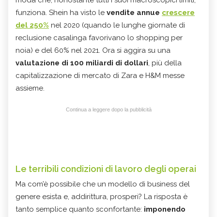
moda che, nonostante tutti i suoi macroscopici limiti,
funziona. Shein ha visto le
vendite annue
crescere
del 250%
nel 2020 (quando le lunghe giornate di
reclusione casalinga favorivano lo shopping per
noia) e del 60% nel 2021. Ora si aggira su una
valutazione di 100 miliardi di dollari
, più della
capitalizzazione di mercato di Zara e H&M messe
assieme.
Continua a leggere dopo la pubblicità
Le terribili condizioni di lavoro degli operai
Ma com’è possibile che un modello di business del
genere esista e, addirittura, prosperi? La risposta è
tanto semplice quanto sconfortante:
imponendo