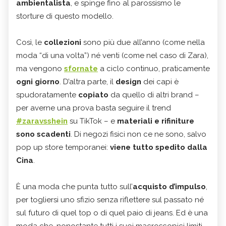
ambientalista
, e spinge fino al parossismo le
storture di questo modello.
Così, le
collezioni
sono più due all’anno (come nella
moda “di una volta”) né venti (come nel caso di Zara),
ma vengono
sfornate
a ciclo continuo, praticamente
ogni giorno
. D’altra parte, il
design
dei capi è
spudoratamente
copiato
da quello di altri brand –
per averne una prova basta seguire il trend
#zaravsshein
su TikTok – e
materiali e rifiniture
sono scadenti
. Di negozi fisici non ce ne sono, salvo
pop up store temporanei:
viene tutto spedito dalla
Cina
.
È una moda che punta tutto sull’
acquisto d’impulso
,
per togliersi uno sfizio senza riflettere sul passato né
sul futuro di quel top o di quel paio di jeans. Ed è una