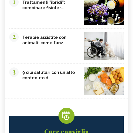
1
Trattamenti "ibridi":
combinare fisioter...
2
Terapie assistite con
animali: come funz...
3
9 cibi salutari con un alto
contenuto di...
Cure consiglia