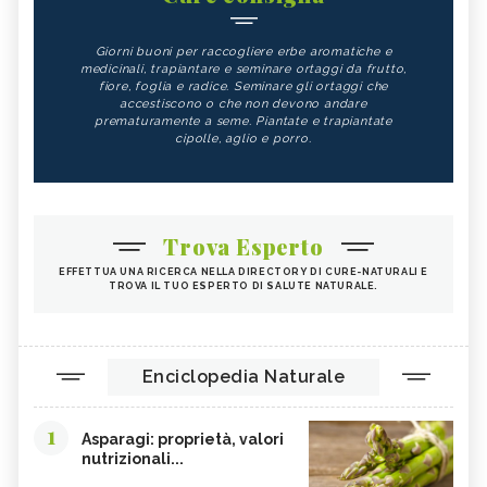
Giorni buoni per raccogliere erbe aromatiche e
medicinali, trapiantare e seminare ortaggi da frutto,
fiore, foglia e radice. Seminare gli ortaggi che
accestiscono o che non devono andare
prematuramente a seme. Piantate e trapiantate
cipolle, aglio e porro.
Trova Esperto
EFFETTUA UNA RICERCA NELLA DIRECTORY DI CURE-NATURALI E
TROVA IL TUO ESPERTO DI SALUTE NATURALE.
Enciclopedia Naturale
1
Asparagi: proprietà, valori
nutrizionali...