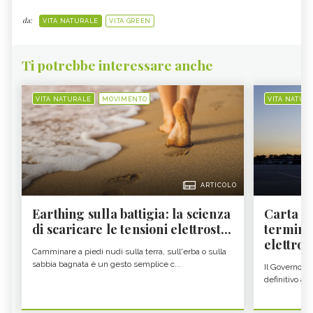
da:
VITA NATURALE
VITA GREEN
Ti potrebbe interessare anche
VITA NATURALE
MOVIMENTO
VITA NATUR
ARTICOLO
Earthing sulla battigia: la scienza
Carta d'
di scaricare le tensioni elettrost...
termine
elettron
Camminare a piedi nudi sulla terra, sull'erba o sulla
sabbia bagnata è un gesto semplice c...
Il Governo c
definitivo all