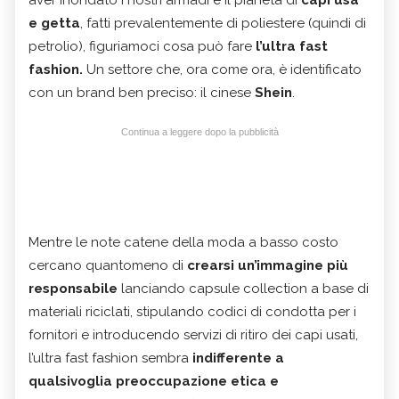
aver inondato i nostri armadi e il pianeta di
capi usa
e getta
, fatti prevalentemente di poliestere (quindi di
petrolio), figuriamoci cosa può fare
l’ultra fast
fashion.
Un settore che, ora come ora, è identificato
con un brand ben preciso: il cinese
Shein
.
Continua a leggere dopo la pubblicità
Mentre le note catene della moda a basso costo
cercano quantomeno di
crearsi un’immagine più
responsabile
lanciando capsule collection a base di
materiali riciclati, stipulando codici di condotta per i
fornitori e introducendo servizi di ritiro dei capi usati,
l’ultra fast fashion sembra
indifferente a
qualsivoglia preoccupazione etica e