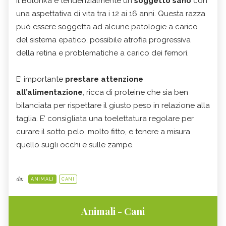
Il Bolonka è tendenzialmente un
soggetto sano
con
una aspettativa di vita tra i 12 ai 16 anni. Questa razza
può essere soggetta ad alcune patologie a carico
del sistema epatico, possibile atrofia progressiva
della retina e problematiche a carico dei femori.
E’ importante
prestare attenzione
all’alimentazione
, ricca di proteine che sia ben
bilanciata per rispettare il giusto peso in relazione alla
taglia. E’ consigliata una toelettatura regolare per
curare il sotto pelo, molto fitto, e tenere a misura
quello sugli occhi e sulle zampe.
da:
ANIMALI
CANI
Animali - Cani