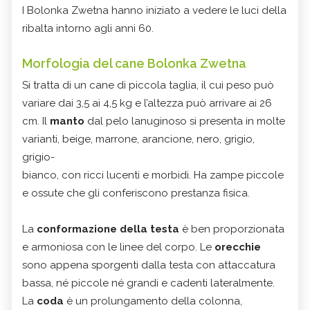
I Bolonka Zwetna hanno iniziato a vedere le luci della
ribalta intorno agli anni 60.
Morfologia del cane Bolonka Zwetna
Si tratta di un cane di piccola taglia, il cui peso può
variare dai 3,5 ai 4,5 kg e l’altezza può arrivare ai 26
cm. Il
manto
dal pelo lanuginoso si presenta in molte
varianti, beige, marrone, arancione, nero, grigio,
grigio-
bianco, con ricci lucenti e morbidi. Ha zampe piccole
e ossute che gli conferiscono prestanza fisica.
La
conformazione della testa
è ben proporzionata
e armoniosa con le linee del corpo. Le
orecchie
sono appena sporgenti dalla testa con attaccatura
bassa, né piccole né grandi e cadenti lateralmente.
La
coda
è un prolungamento della colonna,