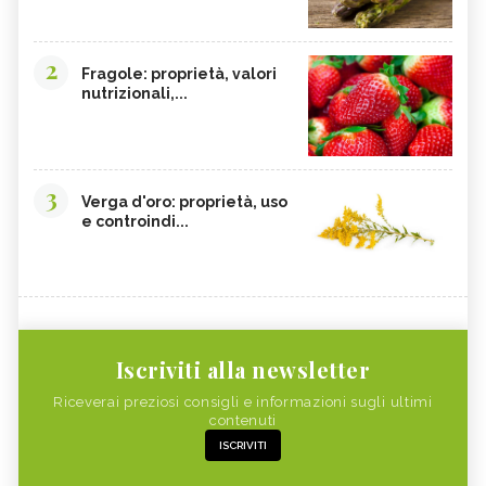
2
Fragole: proprietà, valori
nutrizionali,...
3
Verga d'oro: proprietà, uso
e controindi...
Iscriviti alla newsletter
Riceverai preziosi consigli e informazioni sugli ultimi
contenuti
ISCRIVITI