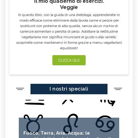
Il mio quaderno di esercizi.
LAGOTTO ROMAGNOLO,
LE RAZZE DI CANI DI ORIGINE
CARATTERISTICHE
RUSSA
Veggie
In questo libro, con la guida di una dietologa, apprenderete in
WEST HIGHLAND WHITE TERRIER,
CANI RAZZA SPAGNOLA,
CARATTERISTICHE
CARATTERISTICHE
modo efficace come eliminare dalla tavola carne e pesce per
sostituirli con proteine di alta qualità, senza alcun rischio di
CANE RAZZA YORKSHIRE NANO,
CANE RAZZA WHIPPET, LE
carenze alimentari o perdita di peso. Adottare la rettitudine
CARATTERISTICHE
CARATTERISTICHE
vegetariana non significa rinunciare al gusto o alla varietà:
CANI RAZZA WEIMARANER,
CANI RAZZA ZWERGPINSCHER,
scoprirete come mantenervi in forma grazie a menu vegetariani
CARATTERISTICHE
CARATTERISTICHE
equilibrati!
CANI A ZAMPE CORTE, QUALI
CANE RAZZA SETTER,
SONO
CARATTERISTICHE
CLICCA QUI
CANE RAZZA BRACCO,
BRACCO UNGHERESE,
CARATTERISTICHE
CARATTERISTICHE
CANE RAZZA TERRIER,
CARATTERISTICHE
I nostri speciali
Fuoco, Terra, Aria, Acqua: le