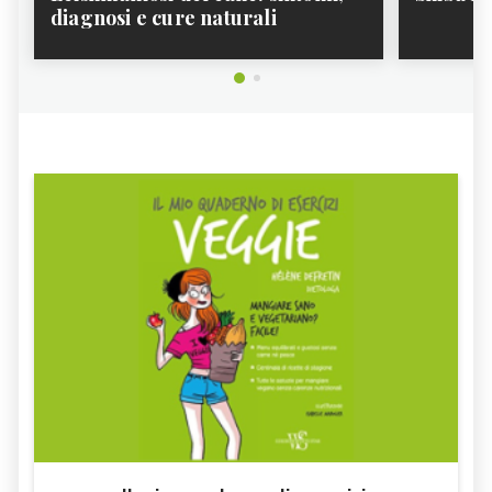
diagnosi e cure naturali
MASTINO NAPOLETANO
DALMATA
SAMOIEDO
BASSOTTO
COCKER
LUPO CECOSLOVACCO
PASTORE DEL CAUCASO
CHOW CHOW
BARBONCINO
DOBERMANN
BULL TERRIER
PASTORE AUSTRALIANO
SEGUGIO
CANE AMSTAFF
CANE LEVRIERO,
CANE HUSKY, CARATTERISTICHE
CARATTERISTICHE
CANE SPINONE,
CANE TERRANOVA,
CARATTERISTICHE
CARATTERISTICHE
CANE VOLPINO,
CANE DA PASTORE,
CARATTERISTICHE
CARATTERISTICHE
PASTORE TEDESCO,
PASTORE MAREMMANO,
CARATTERISTICHE
CARATTERISTICHE
CANE CORSO
WELSH CORGI, CARATTERISTICHE