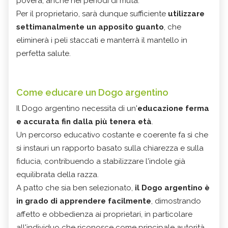
povera, anche nei periodi di muta.
Per il proprietario, sarà dunque sufficiente
utilizzare
settimanalmente un apposito guanto
, che
eliminerà i peli staccati e manterrà il mantello in
perfetta salute.
Come educare un Dogo argentino
Il Dogo argentino necessita di un'
educazione ferma
e accurata fin dalla più tenera età
.
Un percorso educativo costante e coerente fa sì che
si instauri un rapporto basato sulla chiarezza e sulla
fiducia, contribuendo a stabilizzare l'indole già
equilibrata della razza.
A patto che sia ben selezionato,
il Dogo argentino è
in grado di apprendere facilmente
, dimostrando
affetto e obbedienza ai proprietari, in particolare
all'individuo che riconosce come principale autorità.