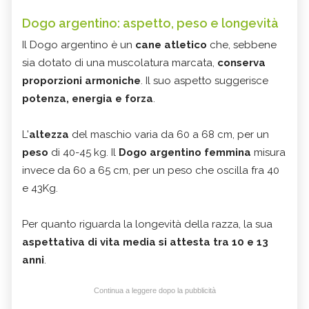
Dogo argentino: aspetto, peso e longevità
Il Dogo argentino è un
cane atletico
che, sebbene
sia dotato di una muscolatura marcata,
conserva
proporzioni armoniche
. Il suo aspetto suggerisce
potenza, energia e forza
.
L'
altezza
del maschio varia da 60 a 68 cm, per un
peso
di 40-45 kg. Il
Dogo argentino femmina
misura
invece da 60 a 65 cm, per un peso che oscilla fra 40
e 43Kg.
Per quanto riguarda la longevità della razza,
la sua
aspettativa di vita media si attesta tra 10 e 13
anni
.
Continua a leggere dopo la pubblicità