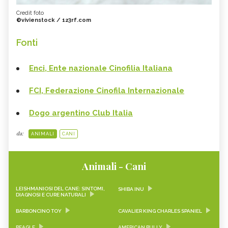
Credit foto
©vivienstock / 123rf.com
Fonti
Enci, Ente nazionale Cinofilia Italiana
FCI, Federazione Cinofila Internazionale
Dogo argentino Club Italia
da:
ANIMALI
CANI
Animali - Cani
LEISHMANIOSI DEL CANE: SINTOMI,
SHIBA INU
DIAGNOSI E CURE NATURALI
BARBONCINO TOY
CAVALIER KING CHARLES SPANIEL
BEAGLE
AMERICAN BULLY