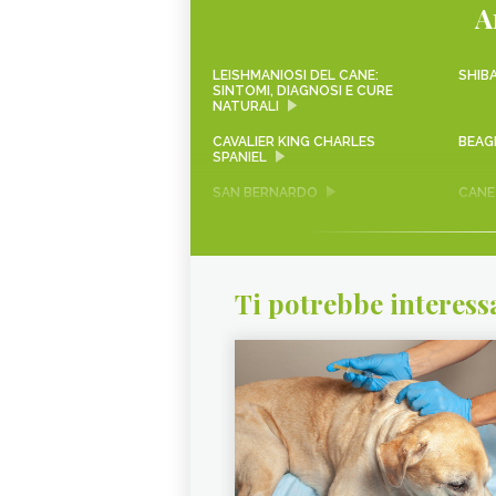
A
LEISHMANIOSI DEL CANE:
SHIBA
SINTOMI, DIAGNOSI E CURE
NATURALI
CAVALIER KING CHARLES
BEAG
SPANIEL
SAN BERNARDO
CANE
DOGO ARGENTINO
LABR
ROTTWEILER
YORK
Ti potrebbe interess
BOVARO DEL BERNESE
PITB
BULLDOG FRANCESE
CHIH
BORDER COLLIE
KANG
PECHINESE
AIRE
MASTINO TIBETANO
MAST
SAMOIEDO
BAS