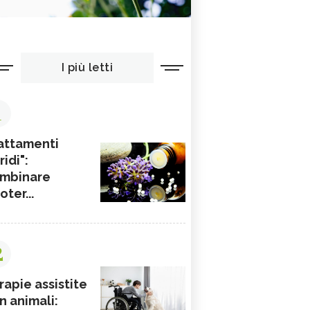
I più letti
1
attamenti
ridi":
mbinare
ioter...
2
rapie assistite
n animali: