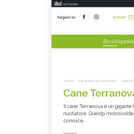
NETWORK
Seguici su
Iscriviti
Enciclopedia
Home
Enciclopedia naturale
Animali
Cane Terranova
Il cane Terranova è un gigante 
nuotatore. Questp molossoide ch
conosce.