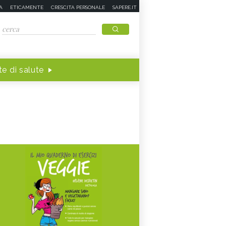
A
ETICAMENTE
CRESCITA PERSONALE
SAPERE.IT
e di salute