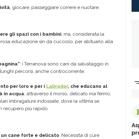
vità
, giocare, passeggiare correre e nuotare.
ere gli spazi con i bambini
, ma, considerata la
orosa educazione sin da cucciolo, per abituarlo alla
bagnina”
: i Terranova sono cani da salvataggio in
lunghi percorsi, anche controcorrente.
to per loro e per i
Labrador
, che educano al
tà in acqua
, attraverso il morso, delicato ma fermo,
colari imbragature indossate, dove la vittima se
n recupero più rapido.
As
pr
 un cane forte e delicato
. Necessita di cure