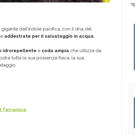
n gigante dall’indole pacifica, con il dna del
ze
addestrate per il salvataggio in acqua
.
o idrorepellente
e
coda ampia
che utilizza da
stra tutta la sua possenza fisica, la sua
vataggio.
l Terranova
a