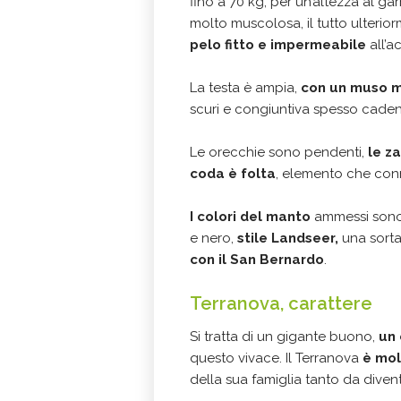
fino a 70 kg, per un’altezza al gar
molto muscolosa, il tutto ulteri
pelo fitto e impermeabile
all’a
La testa è ampia,
con un muso m
scuri e congiuntiva spesso cadent
Le orecchie sono pendenti,
le z
coda è folta
, elemento che conno
I colori del manto
ammessi sono i
e nero,
stile Landseer,
una sorta
con il San Bernardo
.
Terranova, carattere
Si tratta di un gigante buono,
un 
questo vivace. Il Terranova
è mol
della sua famiglia tanto da dive