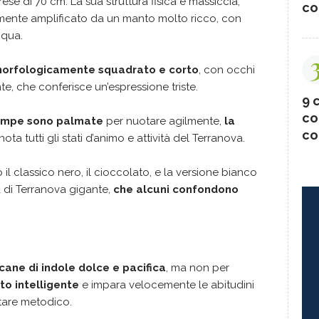
rese di 70 cm. La sua struttura fisica è massiccia,
co
ormente amplificato da un manto molto ricco, con
cqua.
orfologicamente squadrato e corto
, con occhi
e, che conferisce un’espressione triste.
9 c
co
ampe sono palmate
per nuotare agilmente,
la
co
ta tutti gli stati d’animo e attività del Terranova.
l classico nero, il cioccolato, e la versione bianco
 di Terranova gigante,
che alcuni confondono
cane di indole dolce e pacifica
, ma non per
to intelligente
e impara velocemente le abitudini
ntare metodico.