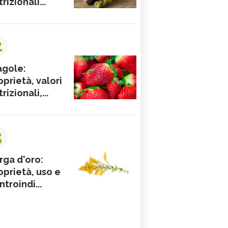
rizionali...
2
agole:
oprietà, valori
rizionali,...
3
rga d'oro:
oprietà, uso e
ntroindi...