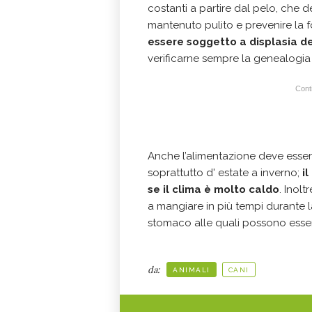
costanti a partire dal pelo, che
mantenuto pulito e prevenire la 
essere soggetto a displasia de
verificarne sempre la genealogia e
Conti
Anche l’alimentazione deve esser
soprattutto d' estate a inverno;
i
se il clima è molto caldo
. Inol
a mangiare in più tempi durante la
stomaco alle quali possono esser
da:
ANIMALI
CANI