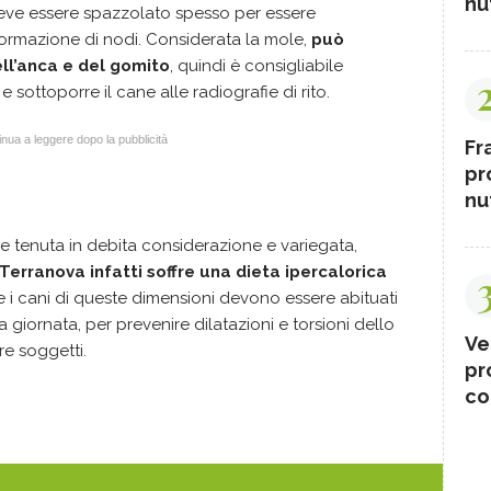
nut
 deve essere spazzolato spesso per essere
formazione di nodi. Considerata la mole,
può
ll’anca e del gomito
, quindi è consigliabile
 sottoporre il cane alle radiografie di rito.
nua a leggere dopo la pubblicità
Fr
pr
nut
e tenuta in debita considerazione e variegata,
l Terranova infatti soffre una dieta ipercalorica
tre i cani di queste dimensioni devono essere abituati
 giornata, per prevenire dilatazioni e torsioni dello
Ve
e soggetti.
pr
co