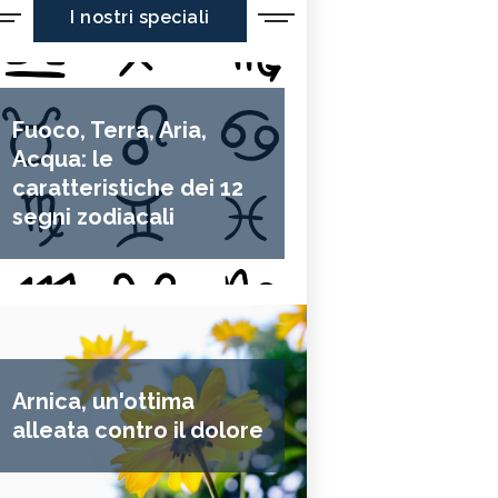
I nostri speciali
Fuoco, Terra, Aria,
Acqua: le
caratteristiche dei 12
segni zodiacali
Arnica, un'ottima
alleata contro il dolore