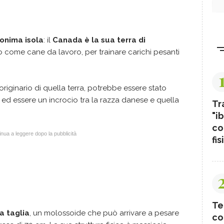
monima
isola
: il
Canada è la sua terra di
ato come cane da lavoro, per trainare carichi pesanti
riginario di quella terra, potrebbe essere stato
 ed essere un incrocio tra la razza danese e quella
Tr
"ib
co
nua a leggere dopo la pubblicità
fis
Te
a taglia
, un molossoide che può arrivare a pesare
co