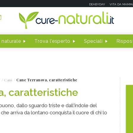
DEABYDAY
VITA DA MAMM
 naturale
Trova l'esperto
Speciali
Rispost
Cani
Cane Terranova, caratteristiche
, caratteristiche
buono, dallo sguardo triste e dall'indole del
e arriva da lontano conquista il cuore di chi lo