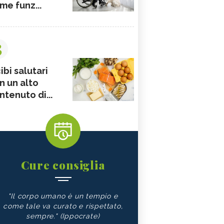
me funz...
3
ibi salutari
n un alto
ntenuto di...
Cure consiglia
"Il corpo umano è un tempio e
come tale va curato e rispettato,
sempre." (Ippocrate)