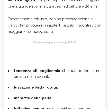
molto longevo
, che può superare facilmente i 15 anni
di età giungendo, in alcuni casi, addirittura a 20 anni.
Estremamente robusto,
non ha predisposizione a
particolari problemi di salute. I disturbi riscontrati con
maggiore frequenza sono:
Continua a leggere dopo la pubblicità
tendenza all'ipoglicemia
, che può portare a un
arresto della crescita;
lussazione della rotula
;
malattie della pelle
;
irritazioni oculari
, se gli occhi non vengono