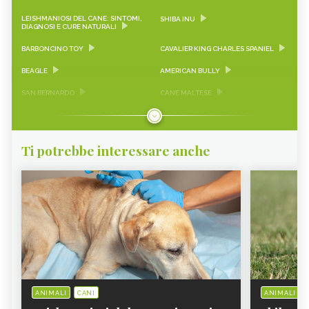
LEISHMANIOSI DEL CANE: SINTOMI,
SHIBA INU
DIAGNOSI E CURE NATURALI
BARBONCINO TOY
CAVALIER KING CHARLES SPANIEL
BEAGLE
AMERICAN BULLY
SAN BERNARDO
CANE MALTESE
BOXER
DOGO ARGENTINO
LABRADOR
ALANO
Ti potrebbe interessare anche
ROTTWEILER
YORKSHIRE TERRIER
JACK RUSSELL TERRIER
BOVARO DEL BERNESE
PITBULL
GOLDEN RETRIEVER
BULLDOG FRANCESE
BULLDOG INGLESE
BORDER COLLIE
KANGAL
VOLPINO DI POMERANIA
PECHINESE
AIREDALE TERRIER
AKITA AMERICANO
ANIMALI
CANI
ANIMALI