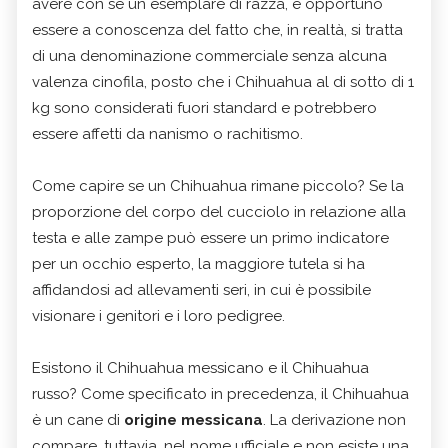
avere con sé un esemplare di razza, è opportuno
essere a conoscenza del fatto che, in realtà, si tratta
di una denominazione commerciale senza alcuna
valenza cinofila, posto che i Chihuahua al di sotto di 1
kg sono considerati fuori standard e potrebbero
essere affetti da nanismo o rachitismo.
Come capire se un Chihuahua rimane piccolo? Se la
proporzione del corpo del cucciolo in relazione alla
testa e alle zampe può essere un primo indicatore
per un occhio esperto, la maggiore tutela si ha
affidandosi ad allevamenti seri, in cui è possibile
visionare i genitori e i loro pedigree.
Esistono il Chihuahua messicano e il Chihuahua
russo? Come specificato in precedenza, il Chihuahua
è un cane di
origine messicana
. La derivazione non
compare, tuttavia, nel nome ufficiale e non esiste una