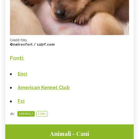
Credit foto
©natrocfort / 123rf.com
Fonti:
Enci
American Kennel Club
Fci
da:
ANIMALI
CANI
Animali - Cani