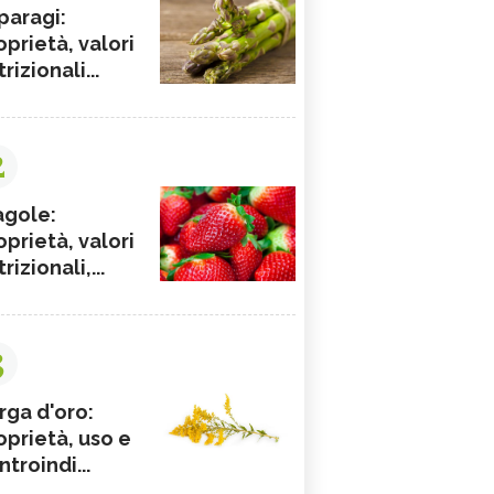
paragi:
oprietà, valori
rizionali...
2
agole:
oprietà, valori
rizionali,...
3
rga d'oro:
oprietà, uso e
ntroindi...