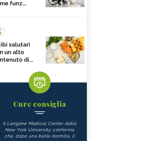
me funz...
3
ibi salutari
n un alto
ntenuto di...
Cure consiglia
Il Langone Medical Center della
New York University conferma
che, dopo una bella dormita, il