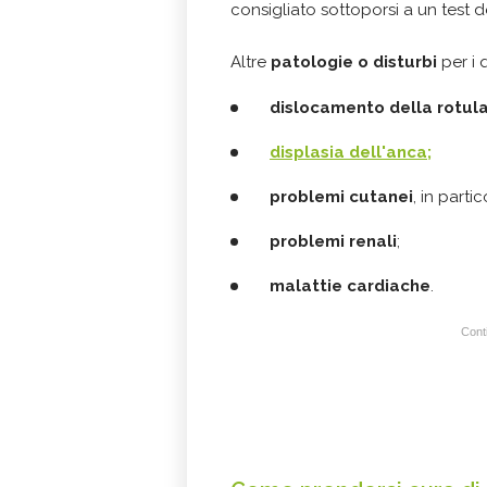
consigliato sottoporsi a un test de
Altre
patologie o disturbi
per i 
dislocamento della rotul
displasia dell'anca;
problemi cutanei
, in parti
problemi renali
;
malattie cardiache
.
Conti