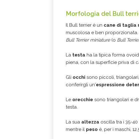
Morfologia del Bull terr
Il Bull terrier è un
cane di taglia
muscolosa e ben proporzionata. Si
Bull Terrier miniature
(o
Bull Terri
La
testa
ha la tipica forma ovoid
piena, con la superficie priva di 
Gli
occhi
sono piccoli, triangolari
conferirgli un'
espressione deter
Le
orecchie
sono triangolari e dr
testa.
La sua
altezza
oscilla tra i 35-
mentre il
peso
è, per i maschi, 12