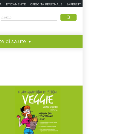
A
ETICAMENTE
CRESCITA PERSONALE
SAPERE.IT
e di salute