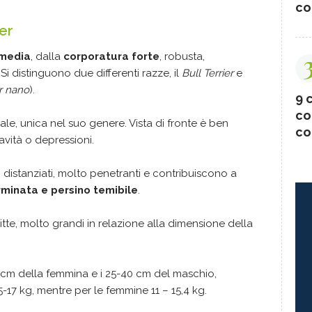
co
ier
 media
, dalla
corporatura forte
, robusta,
 distinguono due differenti razze, il
Bull Terrier
e
er nano
).
9 c
co
ale, unica nel suo genere. Vista di fronte è ben
co
cavità o depressioni.
, distanziati, molto penetranti e contribuiscono a
minata e persino temibile
.
itte, molto grandi in relazione alla dimensione della
40 cm della femmina e i 25-40 cm del maschio,
,5-17 kg, mentre per le femmine 11 – 15,4 kg.