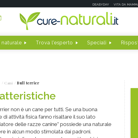
DEABYDAY
VITA DA MAMM
 naturale
Trova l'esperto
Speciali
Rispost
Cani
Bull terrier
ratteristiche
terrier non è un cane per tutti. Se una buona
 attività fisica fanno risaltare il suo lato
adiatore delle razze canine” possiede una naturale
re in alcun modo stimolata dai padroni.