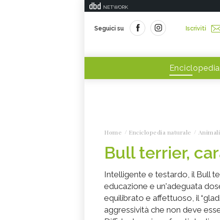
NETWORK
Seguici su
Iscriviti
Enciclopedia
Home
Enciclopedia naturale
Animali
Bull terrier, ca
Intelligente e testardo, il Bull 
educazione e un'adeguata dose di
equilibrato e affettuoso, il “gl
aggressività che non deve esse