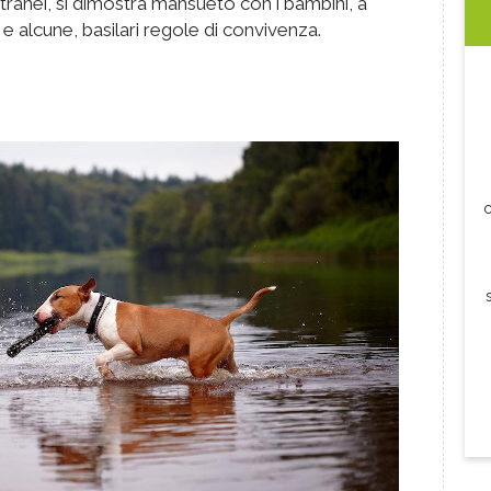
stranei, si dimostra mansueto con i bambini, a
 e alcune, basilari regole di convivenza.
c