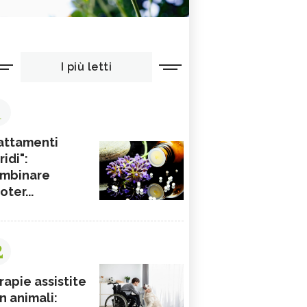
I più letti
1
attamenti
ridi":
mbinare
ioter...
2
rapie assistite
n animali: