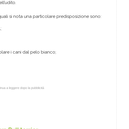
ll’udito.
quali si nota una particolare predisposizione sono:
a
;
colare i cani dal pelo bianco;
nua a leggere dopo la pubblicità