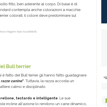
lto fitto, ben aderente al corpo. Di base è di
tandard contempla anche colorazioni a macchie
 Terrier colorati, il colore deve predominare sul
nua a leggere dopo la pubblicità
l Bull terrier
 si è fatto del Bull terrier gli hanno fatto guadagnare
 razze canine
”
. Tuttavia, la razza accosta un
ttere calmo e disciplinato.
rellone, testardo e intelligente
. Le sue
ndole incline all'azione lo rendono un cane dinamico,