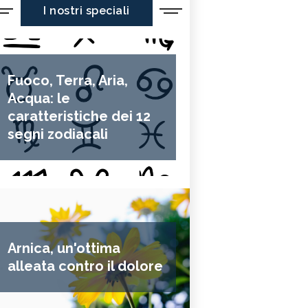
I nostri speciali
Fuoco, Terra, Aria,
Acqua: le
caratteristiche dei 12
segni zodiacali
Arnica, un'ottima
alleata contro il dolore