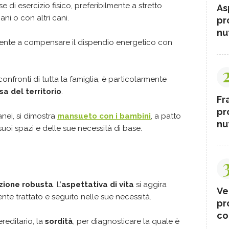
di esercizio fisico, preferibilmente a stretto
As
i o con altri cani.
pr
nut
mente a compensare il dispendio energetico con
nfronti di tutta la famiglia, è particolarmente
sa del territorio
.
Fr
pr
anei, si dimostra
mansueto con i bambini
, a patto
nut
suoi spazi e delle sue necessità di base.
zione robusta
. L’
aspettativa di vita
si aggira
Ve
nte trattato e seguito nelle sue necessità.
pr
co
reditario, la
sordità
, per diagnosticare la quale è