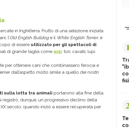
ia
cercate in Inghilterra. Frutto di una selezione iniziata
ni, l’
Old English Bulldog
e il
White English Terrier
, è
scopo di essere
utilizzato per gli spettacoli di
mali di grande taglia come
orsi
, tori, cavalli, lupi.
Tr
ate per ottenere cani che combinassero ferocia e
"ib
 Terrier dall’aspetto molto simile a quello dei nostri
co
fis
ti sulla lotta tra animali
portarono alla fine della
 Si registrò, dunque, un progressivo declino della
 XX secolo, quando iniziò a essere recuperata per
Te
co