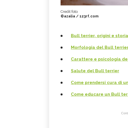
Credit foto
©azalia / 123rf.com
Bull terrier, origini e stori
Morfologia del Bull terrie
Carattere e psicologia del
Salute del Bull terrier
Come prendersi cura di un 
Come educare un Bull ter
Conti