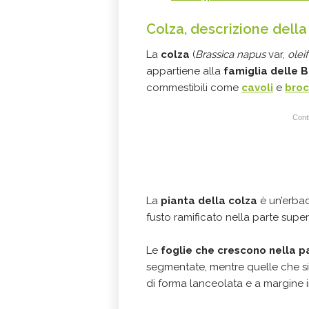
Colza, descrizione della
La
colza
(
Brassica napus
var,
olei
appartiene alla
famiglia delle 
commestibili come
cavoli
e
broc
Conti
La
pianta della colza
è un’erba
fusto ramificato nella parte super
Le
foglie che crescono nella pa
segmentate, mentre quelle che si 
di forma lanceolata e a margine i