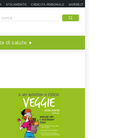
A
ETICAMENTE
CRESCITA PERSONALE
SAPERE.IT
e di salute