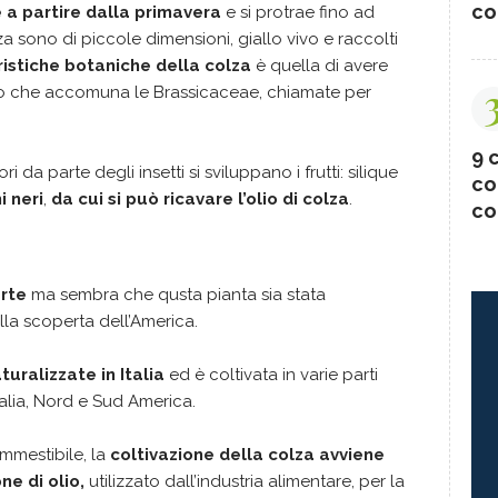
co
 a partire dalla primavera
e si protrae fino ad
lza sono di piccole dimensioni, giallo vivo e raccolti
ristiche botaniche della colza
è quella di avere
to che accomuna le Brassicaceae, chiamate per
9 c
ri da parte degli insetti si sviluppano i frutti: silique
co
i neri
,
da cui si può ricavare l’olio di colza
.
co
erte
ma sembra che qusta pianta sia stata
lla scoperta dell’America.
turalizzate in Italia
ed è coltivata in varie parti
alia, Nord e Sud America.
ommestibile, la
coltivazione della colza avviene
e di olio,
utilizzato dall’industria alimentare, per la