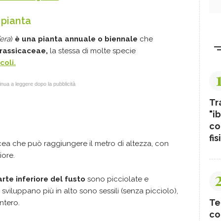
 pianta
fera
)
è una pianta annuale o biennale
che
Brassicaceae,
la stessa di molte specie
coli.
nua a leggere dopo la pubblicità
Tr
"ib
co
fis
cea che può raggiungere il metro di altezza, con
iore.
rte inferiore del fusto
sono picciolate e
sviluppano più in alto sono sessili (senza picciolo),
Te
ntero.
co