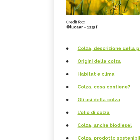
Credit foto
©lucaar - 123rf
Colza, descrizione della p
Origini della colza
Habitat e clima
Colza, cosa contiene?
Gli usi della colza
L'olio di colza
Colza, anche biodiesel
Colza, prodotto sostenibil