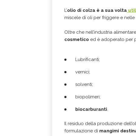
L’
olio di colza
è a sua volta
uti
miscele di oli per friggere e nell
Oltre che nell’industria alimentar
cosmetico
ed è adoperato per p
Lubrificanti;
vernici;
solventi;
biopolimeri;
biocarburanti
.
Il residuo della produzione dell’
formulazione di
mangimi destina