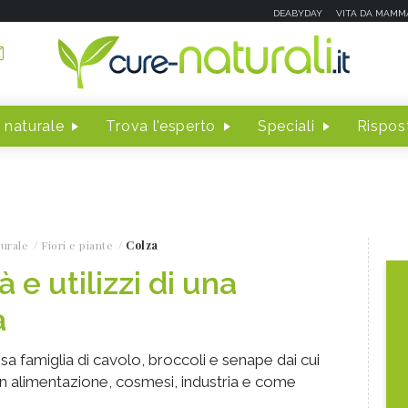
DEABYDAY
VITA DA MAMM
 naturale
Trova l'esperto
Speciali
Rispost
turale
Fiori e piante
Colza
 e utilizzi di una
a
sa famiglia di cavolo, broccoli e senape dai cui
o in alimentazione, cosmesi, industria e come