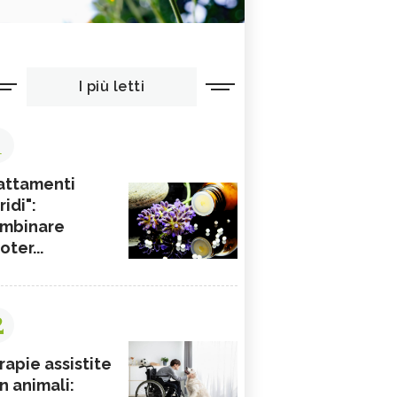
I più letti
1
attamenti
ridi":
mbinare
ioter...
2
rapie assistite
n animali: