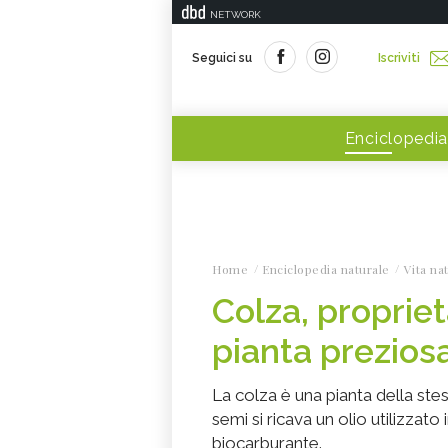
NETWORK
Seguici su
Iscriviti
Enciclopedia
Home
Enciclopedia naturale
Vita na
Colza, proprietà
pianta prezios
La colza è una pianta della stes
semi si ricava un olio utilizzat
biocarburante.