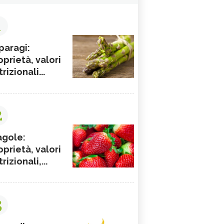
1
paragi:
oprietà, valori
rizionali...
2
agole:
oprietà, valori
rizionali,...
3