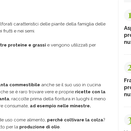
forati caratteristici delle piante della famiglia delle
As
frutti e nei semi.
pr
nut
tre proteine e grassi
e vengono utilizzati per
Fr
anta commestibile
anche se il suo uso in cucina
pr
che se è raro trovare vere e proprie
ricette con la
nut
ianta
, raccolte prima della fioritura in luoghi il meno
ere consumate,
ad esempio nelle minestre.
nde uso come alimento,
perché coltivare la colza
?
tto per la
produzione di olio
.