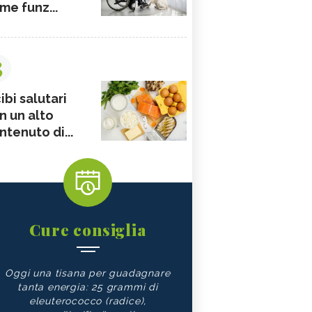
me funz...
3
ibi salutari
n un alto
ntenuto di...
Cure consiglia
Oggi una tisana per guadagnare
tanta energia: 25 grammi di
eleuterococco (radice),