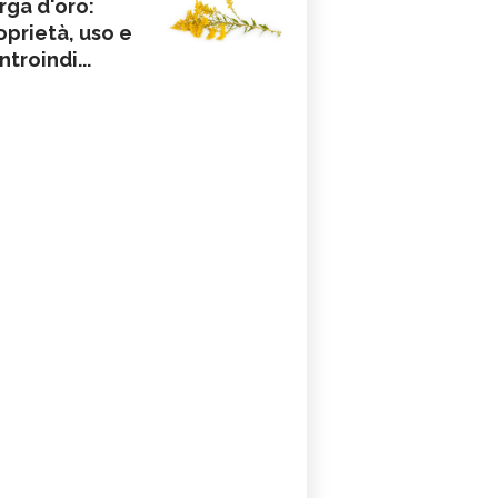
rga d'oro:
oprietà, uso e
ntroindi...