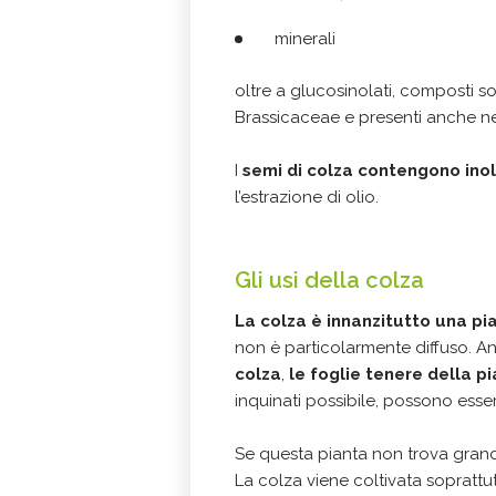
minerali
oltre a glucosinolati, composti sol
Brassicaceae e presenti anche nei 
I
semi di colza contengono inol
l’estrazione di olio.
Gli usi della colza
La colza è innanzitutto una
pi
non è particolarmente diffuso. An
colza
,
le foglie tenere della p
inquinati possibile, possono ess
Se questa pianta non trova gra
La colza viene coltivata soprattu