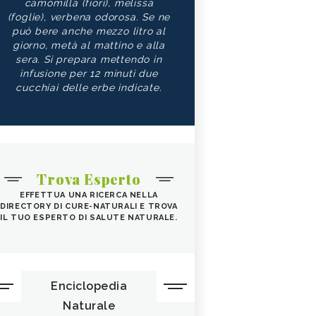
camomilla (fiori), melissa
(foglie), verbena odorosa. Se ne
può bere anche mezzo litro al
giorno, metà al mattino e alla
sera. Si prepara mettendo in
infusione per 12 minuti due
cucchiai delle erbe indicate.
Trova Esperto
EFFETTUA UNA RICERCA NELLA
DIRECTORY DI CURE-NATURALI E TROVA
IL TUO ESPERTO DI SALUTE NATURALE.
Enciclopedia
Naturale