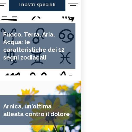
I nostri speciali
Fuoco, Terra, Aria,
Acqua: le
caratteristiche dei 12
segni zodiacali
Arnica, un'ottima
alleata contro il dolore