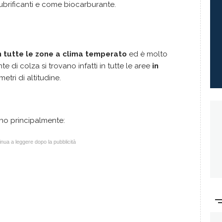
ubrificanti e come biocarburante.
in tutte le zone a clima temperato
ed è molto
 di colza si trovano infatti in tutte le aree
in
metri di altitudine.
o principalmente:
nua a leggere dopo la pubblicità