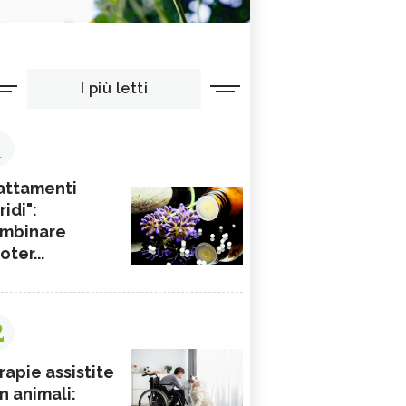
I più letti
1
attamenti
ridi":
mbinare
ioter...
2
rapie assistite
n animali: