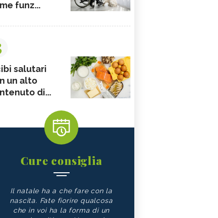
me funz...
3
ibi salutari
n un alto
ntenuto di...
Cure consiglia
Il natale ha a che fare con la
nascita. Fate fiorire qualcosa
che in voi ha la forma di un