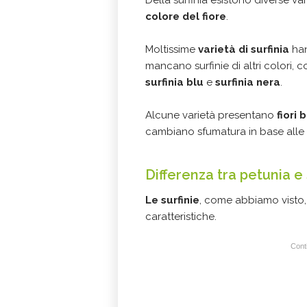
Della surfinia esistono diverse var
colore del fiore
.
Moltissime
varietà di surfinia
han
mancano surfinie di altri colori, 
surfinia blu
e
surfinia nera
.
Alcune varietà presentano
fiori
cambiano sfumatura in base alle
Differenza tra petunia e 
Le surfinie
, come abbiamo visto
caratteristiche.
Conti