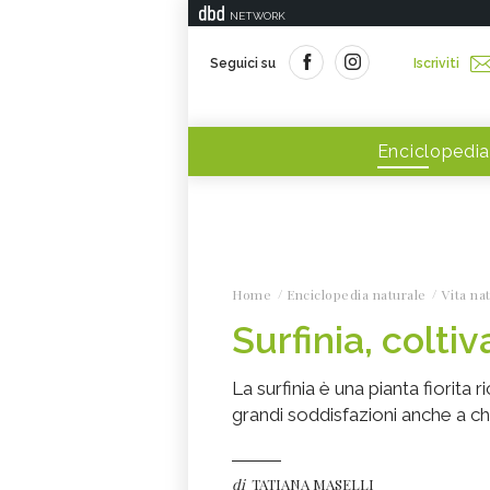
NETWORK
Seguici su
Iscriviti
Enciclopedia
Home
Enciclopedia naturale
Vita na
Surfinia, colti
La surfinia è una pianta fiorita 
grandi soddisfazioni anche a chi
di
TATIANA MASELLI