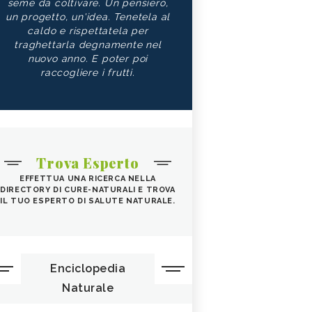
seme da coltivare. Un pensiero,
un progetto, un'idea. Tenetela al
caldo e rispettatela per
traghettarla degnamente nel
nuovo anno. E poter poi
raccogliere i frutti.
Trova Esperto
EFFETTUA UNA RICERCA NELLA
DIRECTORY DI CURE-NATURALI E TROVA
IL TUO ESPERTO DI SALUTE NATURALE.
Enciclopedia
Naturale