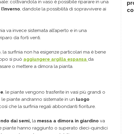
le: coltivandola in vaso è possibile riparare in una
pr
 l’inverno
, dandole la possibilità di sopravvivere ai
co
inia va invece sistemata all’aperto e in una
iparo da forti venti.
o
, la surfinia non ha esigenze particolari ma è bene
copo si può
aggiungere argilla espansa
da
asare o mettere a dimora la pianta.
ie
, le piante vengono trasferite in vasi più grandi o
i le piante andranno sistemate in un
luogo
 così che la surfinia regali abbondanti fioriture.
endo dai semi,
la
messa a dimora in giardino
va
le piante hanno raggiunto o superato dieci-quindici