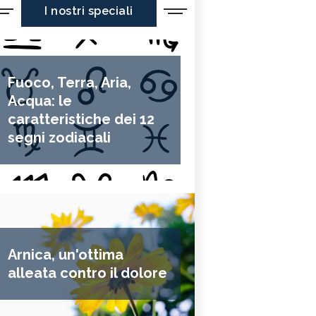
I nostri speciali
Fuoco, Terra, Aria,
Acqua: le
caratteristiche dei 12
segni zodiacali
Arnica, un'ottima
alleata contro il dolore