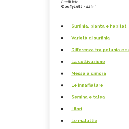
Credit foto
©buffy1982 - 123rf
Surfinia, pianta e habitat
Varietà di surfinia
Differenza tra petunia e su
La coltivazione
Messa a dimora
Le innaffiature
Semina e talea
I fiori
Le malattie