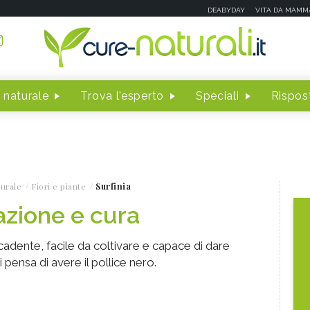
DEABYDAY
VITA DA MAMM
 naturale
Trova l'esperto
Speciali
Rispost
turale
Fiori e piante
Surfinia
vazione e cura
ricadente, facile da coltivare e capace di dare
 pensa di avere il pollice nero.