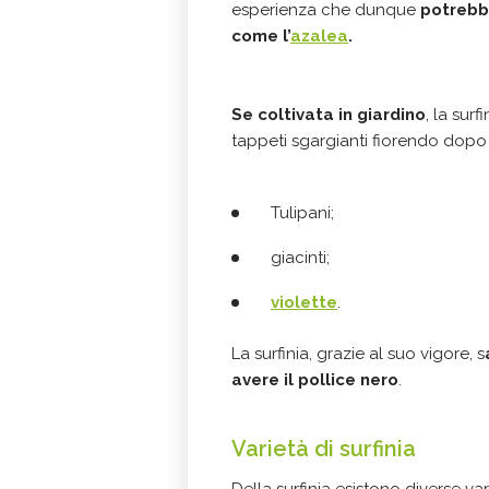
esperienza che dunque
potrebbe
come l’
azalea
.
Se coltivata in giardino
, la sur
tappeti sgargianti fiorendo dopo
Tulipani;
giacinti;
violette
.
La surfinia, grazie al suo vigore, s
avere il
pollice nero
.
Varietà di surfinia