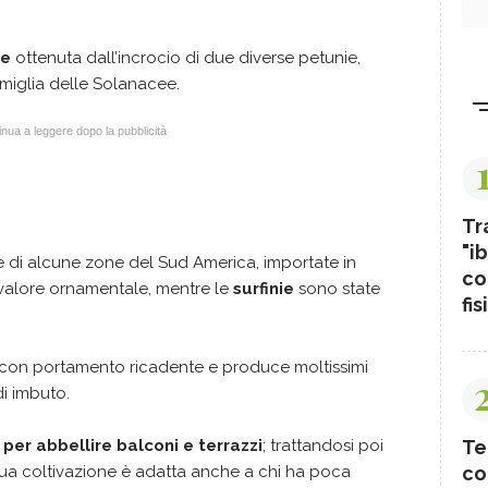
ne
ottenuta dall’incrocio di due diverse petunie,
miglia delle Solanacee.
nua a leggere dopo la pubblicità
Tr
"ib
e di alcune zone del Sud America, importate in
co
 valore ornamentale, mentre le
surfinie
sono state
fis
i con portamento ricadente e produce moltissimi
i imbuto.
Te
per abbellire balconi e terrazzi
; trattandosi poi
co
sua coltivazione è adatta anche a chi ha poca