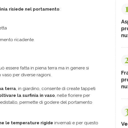
inia
risiede nel portamento
:
As
pr
etta
nut
mento ricadente.
uò essere fatta in piena terra ma in genere si
Fr
 vaso per diverse ragioni.
pr
nut
na terra
, in giardino, consente di create tappeti
oltivare la surfinia in vaso
, nelle fioriere per
 piedistallo, permette di godere del portamento
teme le temperature rigide
invernali e per questo
Ve