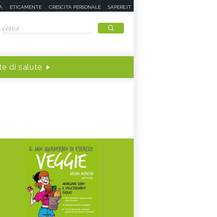
A
ETICAMENTE
CRESCITA PERSONALE
SAPERE.IT
e di salute