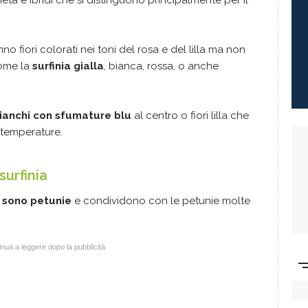
ietà e ibridi che si distinguono principalmente per il
no fiori colorati nei toni del rosa e del lilla ma non
come la
surfinia gialla
, bianca, rossa, o anche
 bianchi con sfumature blu
al centro o fiori lilla che
 temperature.
surfinia
,
sono petunie
e condividono con le petunie molte
nua a leggere dopo la pubblicità