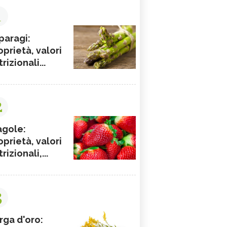
1
paragi:
oprietà, valori
rizionali...
2
agole:
oprietà, valori
rizionali,...
3
rga d'oro: