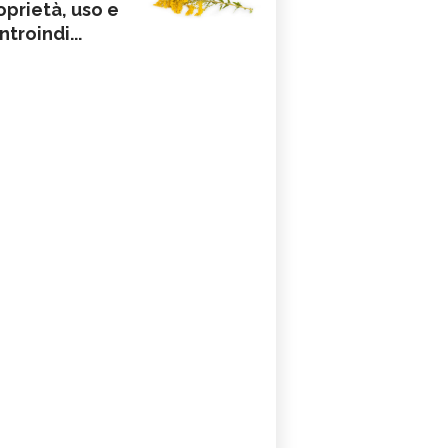
oprietà, uso e
ntroindi...