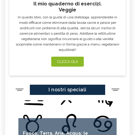
Il mio quaderno di esercizi.
RODODENDRO
BOUGANVILLE
Veggie
CACTUS
CAMELIA
In questo libro, con la guida di una dietologa, apprenderete in
modo efficace come eliminare dalla tavola carne e pesce per
GARDENIA
FIORI BIANCHI
sostituirli con proteine di alta qualità, senza alcun rischio di
carenze alimentari o perdita di peso. Adottare la rettitudine
PUNGITOPO
ERICA
vegetariana non significa rinunciare al gusto o alla varietà:
DALIA
ROSA CANINA
scoprirete come mantenervi in forma grazie a menu vegetariani
equilibrati!
CORBEZZOLO
TARASSACO
CLICCA QUI
GIRASOLE
GIUGGIOLO
GERBERA
ROSA
IRIS
TULIPANO
I nostri speciali
ORTENSIA
CICLAMINO
Fuoco, Terra, Aria, Acqua: le