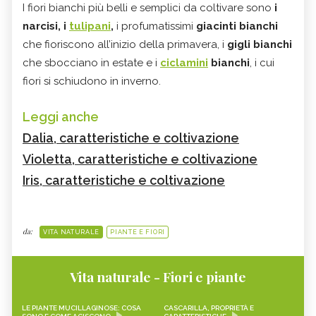
I fiori bianchi più belli e semplici da coltivare sono
i
narcisi, i
tulipani
,
i profumatissimi
giacinti bianchi
che fioriscono all’inizio della primavera, i
gigli bianchi
che sbocciano in estate e i
ciclamini
bianchi
, i cui
fiori si schiudono in inverno.
Leggi anche
Dalia, caratteristiche e coltivazione
Violetta, caratteristiche e coltivazione
Iris, caratteristiche e coltivazione
da:
VITA NATURALE
PIANTE E FIORI
Vita naturale - Fiori e piante
LE PIANTE MUCILLAGINOSE: COSA
CASCARILLA, PROPRIETÀ E