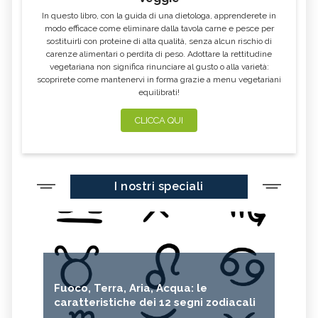
CACTUS
CAMELIA
In questo libro, con la guida di una dietologa, apprenderete in
modo efficace come eliminare dalla tavola carne e pesce per
GARDENIA
PUNGITOPO
sostituirli con proteine di alta qualità, senza alcun rischio di
carenze alimentari o perdita di peso. Adottare la rettitudine
ERICA
DALIA
vegetariana non significa rinunciare al gusto o alla varietà:
ROSA CANINA
CORBEZZOLO
scoprirete come mantenervi in forma grazie a menu vegetariani
equilibrati!
TARASSACO
GIRASOLE
CLICCA QUI
GIUGGIOLO
GERBERA
ROSA
CRISANTEMO
IRIS
TULIPANO
I nostri speciali
ORTENSIA
CICLAMINO
Fuoco, Terra, Aria, Acqua: le
caratteristiche dei 12 segni zodiacali