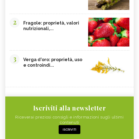
2
Fragole: proprietà, valori
nutrizionali,...
3
Verga d'oro: proprietà, uso
e controindi...
Iscriviti alla newsletter
Riceverai preziosi consigli e informazioni sugli ultimi
contenuti
ISCRIVITI