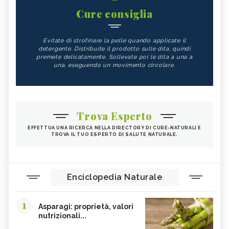
Cure consiglia
Evitate di strofinare la pelle quando applicate il
detergente. Distribuite il prodotto sulle dita, quindi
premete delicatamente. Sollevate poi le dita a una a
una, eseguendo un movimento circolare.
Trova Esperto
EFFETTUA UNA RICERCA NELLA DIRECTORY DI CURE-NATURALI E
TROVA IL TUO ESPERTO DI SALUTE NATURALE.
Enciclopedia Naturale
1
Asparagi: proprietà, valori
nutrizionali...