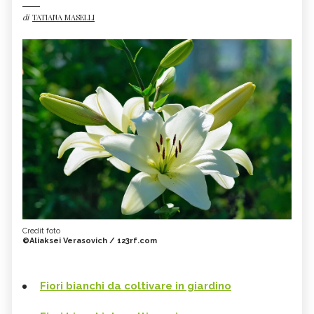
di
TATIANA MASELLI
Credit foto
©Aliaksei Verasovich / 123rf.com
Fiori bianchi da coltivare in giardino