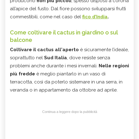
producono
fiori più piccoli
, spesso disposti a corona
all’apice del fusto. Dal fiore possono svilupparsi frutti
commestibili, come nel caso del
fico d’India
.
Come coltivare il cactus in giardino o sul
balcone
Coltivare il cactus all'aperto
è sicuramente l’ideale,
soprattutto nel
Sud Italia
, dove resiste senza
problemi anche durante i mesi invernali.
Nelle regioni
più fredde
è meglio piantarlo in un vaso di
terracotta, così da poterlo sistemare in una serra, in
veranda o in appartamento da ottobre ad aprile.
Continua a leggere dopo la pubblicità