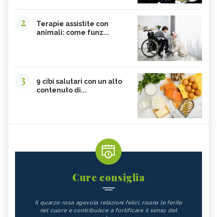
2
Terapie assistite con
animali: come funz...
3
9 cibi salutari con un alto
contenuto di...
Cure consiglia
Il quarzo rosa agevola relazioni felici, risana le ferite
nel cuore e contribuisce a fortificare il senso del