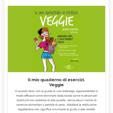
DIPLADENIA
GELSOMINO
TORBA
AGROFORESTAZIONE, COS'È
VIOLETTA
VERTICAL FARMING
ABETE ROSSO
CAPRIFOGLIO
CALLICARPA
VIBURNO
COTONASTRO
RUDBECKIA
MONSTERA DELICIOSA
MARANTA LEUCONERA
ARGILLA ESPANSA
DICONDRA
CALLA
ACERO
RANUNCOLO
NARCISO
Il mio quaderno di esercizi.
RODODENDRO
BOUGANVILLE
Veggie
CAMELIA
GARDENIA
In questo libro, con la guida di una dietologa, apprenderete in
modo efficace come eliminare dalla tavola carne e pesce per
FIORI BIANCHI
PUNGITOPO
sostituirli con proteine di alta qualità, senza alcun rischio di
carenze alimentari o perdita di peso. Adottare la rettitudine
ERICA
DALIA
vegetariana non significa rinunciare al gusto o alla varietà: