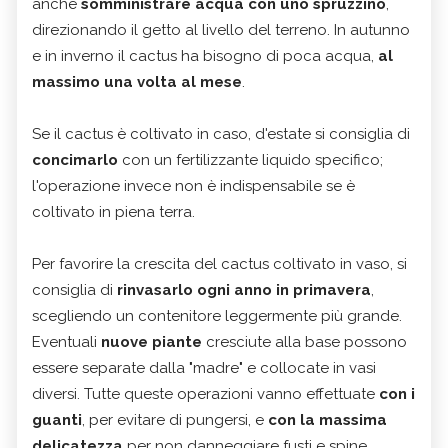
anche
somministrare acqua con uno spruzzino
,
direzionando il getto al livello del terreno. In autunno
e in inverno il cactus ha bisogno di poca acqua,
al
massimo una volta al mese
.
Se il cactus è coltivato in caso, d'estate si consiglia di
concimarlo
con un fertilizzante liquido specifico;
l'operazione invece non è indispensabile se è
coltivato in piena terra.
Per favorire la crescita del cactus coltivato in vaso, si
consiglia di
rinvasarlo ogni anno in primavera
,
scegliendo un contenitore leggermente più grande.
Eventuali
nuove piante
cresciute alla base possono
essere separate dalla "madre" e collocate in vasi
diversi. Tutte queste operazioni vanno effettuate
con i
guanti
, per evitare di pungersi, e
con la massima
delicatezza
per non danneggiare fusti e spine.