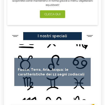
ROSA CANINA
CORBEZZOLO
scoprirete come mantenervi in forma grazie a menu vegetariani
equilibrati!
TARASSACO
GIRASOLE
CLICCA QUI
GIUGGIOLO
GERBERA
ROSA
CRISANTEMO
IRIS
TULIPANO
I nostri speciali
ORTENSIA
CICLAMINO
Fuoco, Terra, Aria, Acqua: le
caratteristiche dei 12 segni zodiacali