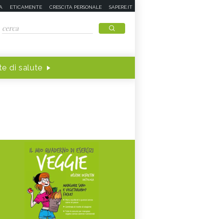
A
ETICAMENTE
CRESCITA PERSONALE
SAPERE.IT
e di salute