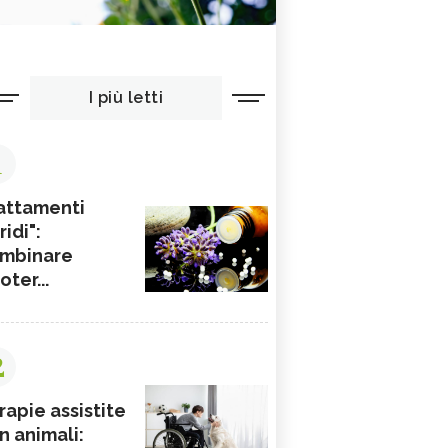
I più letti
1
attamenti
ridi":
mbinare
ioter...
2
rapie assistite
n animali: