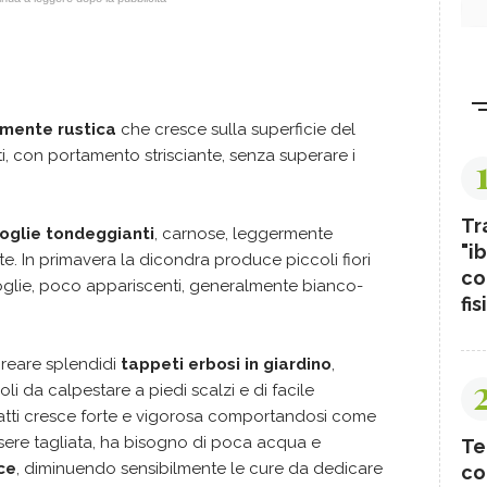
rmente rustica
che cresce sulla superficie del
ti, con portamento strisciante, senza superare i
Tr
oglie tondeggianti
, carnose, leggermente
"ib
te. In primavera la dicondra produce piccoli fiori
co
foglie, poco appariscenti, generalmente bianco-
fis
creare splendidi
tappeti erbosi in giardino
,
li da calpestare a piedi scalzi e di facile
atti cresce forte e vigorosa comportandosi come
ssere tagliata, ha bisogno di poca acqua e
Te
ce
, diminuendo sensibilmente le cure da dedicare
co