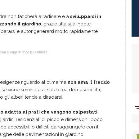
ndra non faticherà a radicare e a
svilupparsi in
zando il giardino
, grazie alla sua indole
ripararsi e autorigenerarsi molto rapidamente.
nua a leggere dopo la pubblicità
 esigenze riguardo al clima ma
non ama il freddo
 se viene seminata al sole crea dei cuscini fitti,
 gli alberi tende a diradarsi.
o adatta ai prati che vengono calpestati
n giardini residenziali di piccole dimensioni, poco
 accessibili o difficili da raggiungere con il
arghe delle pavimentazioni in giardino.