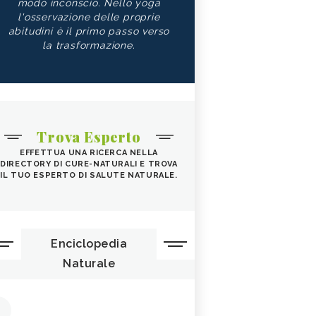
modo inconscio. Nello yoga
l'osservazione delle proprie
abitudini è il primo passo verso
la trasformazione.
Trova Esperto
EFFETTUA UNA RICERCA NELLA
DIRECTORY DI CURE-NATURALI E TROVA
IL TUO ESPERTO DI SALUTE NATURALE.
Enciclopedia
Naturale
1