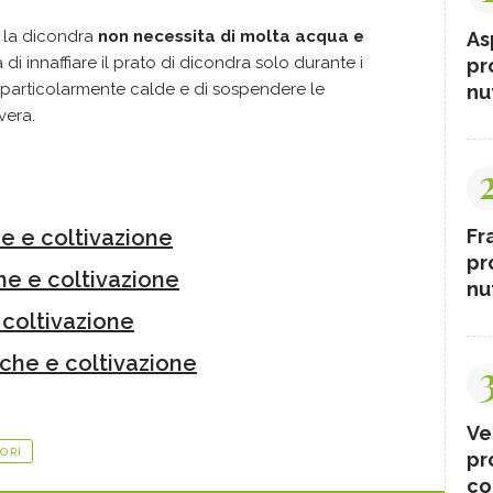
, la dicondra
non necessita di molta acqua e
As
ia di innaffiare il prato di dicondra solo durante i
pr
te particolarmente calde e di sospendere le
nut
avera.
he e coltivazione
Fr
pr
he e coltivazione
nut
 coltivazione
iche e coltivazione
Ve
IORI
pr
co