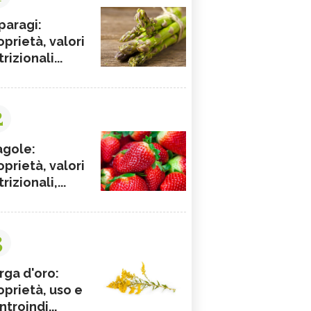
paragi:
oprietà, valori
rizionali...
2
agole:
oprietà, valori
rizionali,...
3
rga d'oro:
oprietà, uso e
ntroindi...