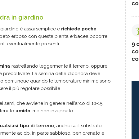
co
dra in giardino
 giardino è assai semplice e
richiede poche
appeto erboso con questa pianta erbacea occorre
9 c
anti eventualmente presenti.
co
co
mina
rastrellando leggermente il terreno, oppure
le precoltivate. La semina della dicondra deve
, o comunque quando le temperature minime sono
sere il più regolare possibile.
i semi, che avviene in genere nell’arco di 10-15
ntenuto
umido
, ma non inzuppato.
alsiasi tipo di terreno
, anche se il substrato
ermente acido, in parte sabbioso, ben drenato e