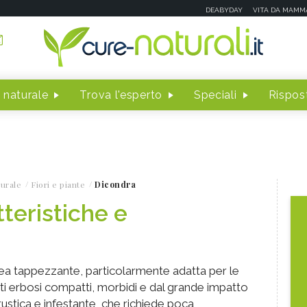
DEABYDAY
VITA DA MAMM
 naturale
Trova l'esperto
Speciali
Rispost
turale
Fiori e piante
Dicondra
teristiche e
ea tappezzante, particolarmente adatta per le
ati erbosi compatti, morbidi e dal grande impatto
 rustica e infestante, che richiede poca