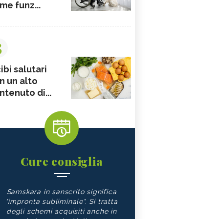
me funz...
3
ibi salutari
n un alto
ntenuto di...
Cure consiglia
Samskara in sanscrito significa
"impronta subliminale". Si tratta
degli schemi acquisiti anche in