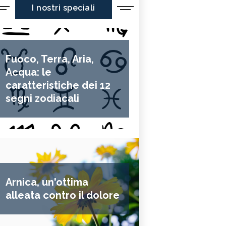
I nostri speciali
Fuoco, Terra, Aria,
Acqua: le
caratteristiche dei 12
segni zodiacali
Arnica, un'ottima
alleata contro il dolore