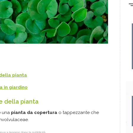
della pianta
a in giardino
e della pianta
è una
pianta da copertura
o tappezzante che
onvolvulaceae.
nua a leggere dopo la pubblicità