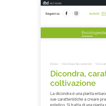
NETWORK
Seguici su
Iscriviti
Enciclopedia
Home
Enciclopedia naturale
Vita na
Dicondra, carat
coltivazione
La dicondra è una pianta erbac
sue caratteristiche a creare pr
estetico. Si tratta di una pianta