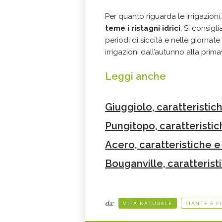
Per quanto riguarda le irrigazioni
teme i ristagni idrici
. Si consigl
periodi di siccità e nelle giorna
irrigazioni dall’autunno alla prim
Leggi anche
Giuggiolo, caratteristic
Pungitopo, caratteristic
Acero, caratteristiche e
Bouganville, caratterist
da:
VITA NATURALE
PIANTE E F