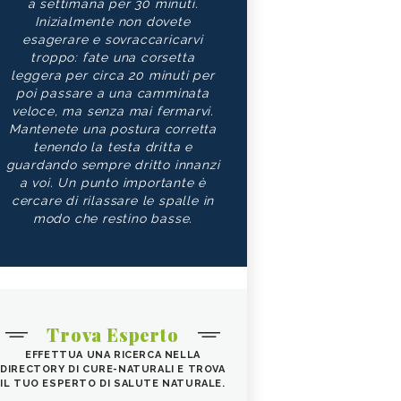
a settimana per 30 minuti.
Inizialmente non dovete
esagerare e sovraccaricarvi
troppo: fate una corsetta
leggera per circa 20 minuti per
poi passare a una camminata
veloce, ma senza mai fermarvi.
Mantenete una postura corretta
tenendo la testa dritta e
guardando sempre dritto innanzi
a voi. Un punto importante è
cercare di rilassare le spalle in
modo che restino basse.
Trova Esperto
EFFETTUA UNA RICERCA NELLA
DIRECTORY DI CURE-NATURALI E TROVA
IL TUO ESPERTO DI SALUTE NATURALE.