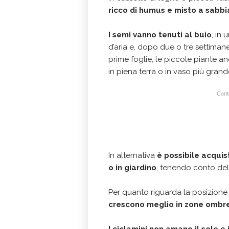
ricco di humus e misto a sabbi
I semi vanno tenuti al buio
, in 
d’aria e, dopo due o tre settima
prime foglie, le piccole piante 
in piena terra o in vaso più grand
Conti
In alternativa
è possibile acquis
o in giardino
, tenendo conto dell
Per quanto riguarda la posizione i
crescono meglio in zone ombr
I ciclamini non amano il sole e 