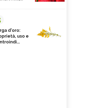
3
rga d'oro:
oprietà, uso e
ntroindi...