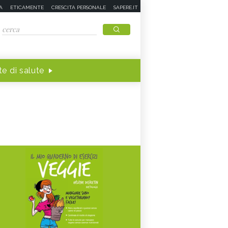
A
ETICAMENTE
CRESCITA PERSONALE
SAPERE.IT
e di salute