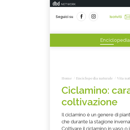
NETWORK
Seguici su
Iscriviti
Enciclopedia
Home
Enciclopedia naturale
Vita na
Ciclamino: cara
coltivazione
Il ciclamino è un genere di pian
che durante la stagione invernal
Coltivare il ciclamino in vaso 