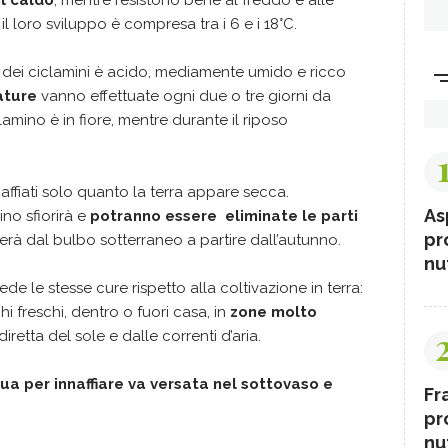
il loro sviluppo è compresa tra i 6 e i 18°C.
a dei ciclamini è acido, mediamente umido e ricco
iature
vanno effettuate ogni due o tre giorni da
amino è in fiore, mentre durante il riposo
naffiati solo quanto la terra appare secca.
As
mino sfiorirà e
potranno essere eliminate le parti
pr
erà dal bulbo sotterraneo a partire dall’autunno.
nut
iede le stesse cure rispetto alla coltivazione in terra:
i freschi, dentro o fuori casa, in
zone molto
retta del sole e dalle correnti d’aria.
qua per innaffiare va versata nel sottovaso e
Fr
pr
nut