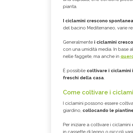
pianta.
I ciclamini crescono spontane
del bacino Mediterraneo, varie regi
Generalmente
i ciclamini cresc
con una umidità media. In base al
nelle faggete, ma anche in
querc
È possibile
coltivare i ciclamini
freschi della casa
.
Come coltivare i ciclami
I ciclamini possono essere coltiva
giardino,
collocando le piantin
Per iniziare a coltivare i ciclamini
in cassette di legno o piccoli vas