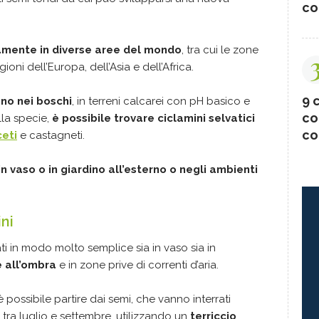
co
amente in diverse aree del mondo
, tra cui le zone
oni dell’Europa, dell’Asia e dell’Africa.
9 c
ono nei boschi
, in terreni calcarei con pH basico e
co
la specie,
è possibile trovare ciclamini selvatici
co
eti
e castagneti.
 in vaso o in giardino all’esterno o negli ambienti
ni
ti in modo molto semplice sia in vaso sia in
e all’ombra
e in zone prive di correnti d’aria.
 è possibile partire dai semi, che vanno interrati
i tra luglio e settembre, utilizzando un
terriccio