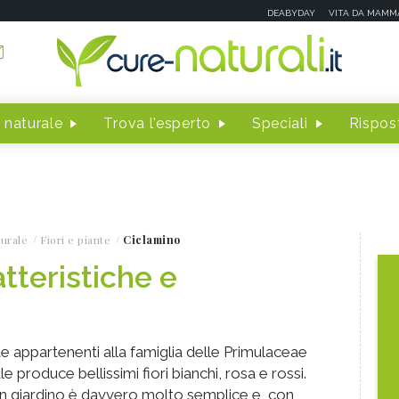
DEABYDAY
VITA DA MAMM
 naturale
Trova l'esperto
Speciali
Rispost
turale
Fiori e piante
Ciclamino
tteristiche e
te appartenenti alla famiglia delle Primulaceae
e produce bellissimi fiori bianchi, rosa e rossi.
o in giardino è davvero molto semplice e, con