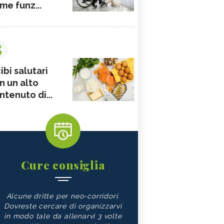
me funz...
3
ibi salutari
n un alto
ntenuto di...
Cure consiglia
Alcune dritte per neo-corridori.
Dovreste cercare di organizzarvi
in modo tale da allenarvi 3 volte