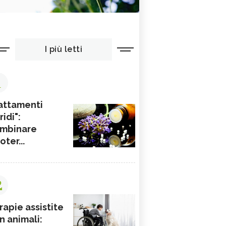
I più letti
1
attamenti
ridi":
mbinare
ioter...
2
rapie assistite
n animali: