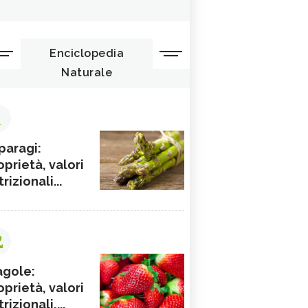
Enciclopedia
Naturale
1
paragi:
oprietà, valori
rizionali...
2
agole:
oprietà, valori
rizionali,...