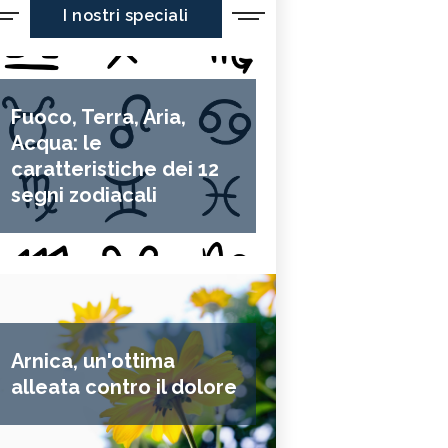
I nostri speciali
Fuoco, Terra, Aria,
Acqua: le
caratteristiche dei 12
segni zodiacali
Arnica, un'ottima
alleata contro il dolore