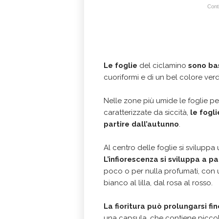
Conti
Le foglie
del ciclamino
sono ba
cuoriformi e di un bel colore ver
Nelle zone più umide le foglie pe
caratterizzate da siccità,
le fogl
partire dall’autunno
.
Al centro delle foglie si sviluppa u
L’infiorescenza si sviluppa a p
poco o per nulla profumati, con 
bianco al lilla, dal rosa al rosso.
La fioritura può prolungarsi fi
una capsula, che contiene piccol