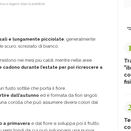
nua a leggere dopo la pubblicità
sali e lungamente picciolate
, generalmente
de scuro, screziato di bianco.
rsistono nei mesi più caldi, mentre nelle aree
Tr
ie cadono durante l’estate per poi ricrescere a
"ib
co
fis
n fusto sottile che porta il fiore.
artire dall’autunno
ed è formata da fiori singoli
una corolla che può assumere diversi colori dal
Te
no a primavera
e dal fiore si sviluppa poi il frutto,
co
i semi tondi da cui può svilupparsi una nuova