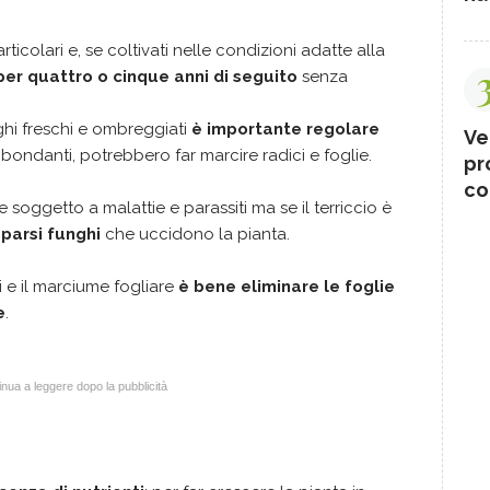
ticolari e, se coltivati nelle condizioni adatte alla
per quattro o cinque anni di seguito
senza
oghi freschi e ombreggiati
è importante regolare
Ve
ondanti, potrebbero far marcire radici e foglie.
pr
co
 soggetto a malattie e parassiti ma se il terriccio è
parsi funghi
che uccidono la pianta.
ti e il marciume fogliare
è bene eliminare le foglie
e
.
nua a leggere dopo la pubblicità