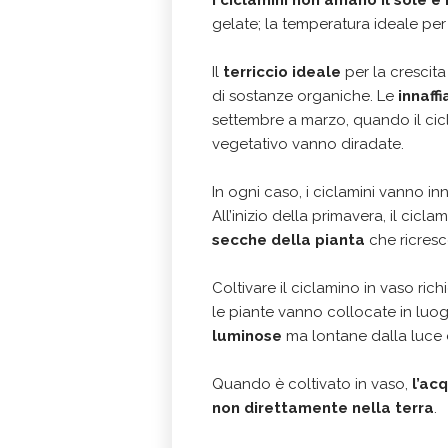
gelate; la temperatura ideale per 
Il
terriccio ideale
per la crescit
di sostanze organiche. Le
innaff
settembre a marzo, quando il cicl
vegetativo vanno diradate.
In ogni caso, i ciclamini vanno in
All’inizio della primavera, il cicla
secche della pianta
che ricresc
Coltivare il ciclamino in vaso rich
le piante vanno collocate in luogh
luminose
ma lontane dalla luce di
Quando è coltivato in vaso,
l’ac
non direttamente nella terra
.