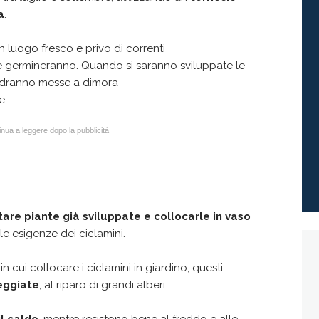
a
.
un luogo fresco e privo di correnti
ne germineranno. Quando si saranno sviluppate le
andranno messe a dimora
e.
nua a leggere dopo la pubblicità
tare piante già sviluppate e collocarle in vaso
e esigenze dei ciclamini.
n cui collocare i ciclamini in giardino, questi
eggiate
, al riparo di grandi alberi.
il caldo
, mentre resistono bene al freddo e alle