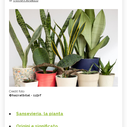
di
TATIANA MASELLI
Credit foto
©hazratbilal - 123rf
Sansevieria, la pianta
Origini e significato