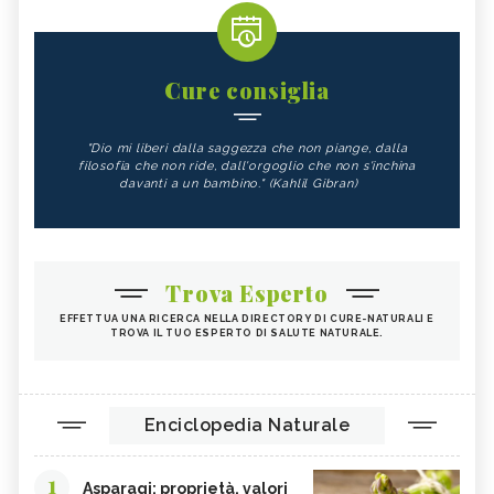
Cure consiglia
"Dio mi liberi dalla saggezza che non piange, dalla
filosofia che non ride, dall'orgoglio che non s'inchina
davanti a un bambino." (Kahlil Gibran)
Trova Esperto
EFFETTUA UNA RICERCA NELLA DIRECTORY DI CURE-NATURALI E
TROVA IL TUO ESPERTO DI SALUTE NATURALE.
Enciclopedia Naturale
1
Asparagi: proprietà, valori