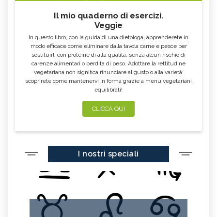
NARCISO
RODODENDRO
Il mio quaderno di esercizi.
BOUGANVILLE
CACTUS
Veggie
CAMELIA
GARDENIA
In questo libro, con la guida di una dietologa, apprenderete in
modo efficace come eliminare dalla tavola carne e pesce per
FIORI BIANCHI
PUNGITOPO
sostituirli con proteine di alta qualità, senza alcun rischio di
carenze alimentari o perdita di peso. Adottare la rettitudine
ERICA
DALIA
vegetariana non significa rinunciare al gusto o alla varietà:
ROSA CANINA
CORBEZZOLO
scoprirete come mantenervi in forma grazie a menu vegetariani
equilibrati!
TARASSACO
GIRASOLE
CLICCA QUI
GIUGGIOLO
GERBERA
ROSA
CRISANTEMO
IRIS
TULIPANO
I nostri speciali
ORTENSIA
CICLAMINO