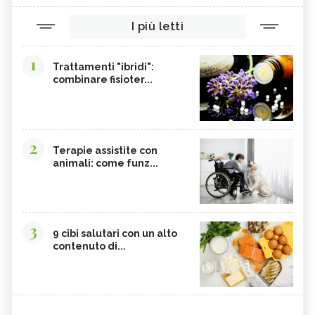
I più letti
1
Trattamenti "ibridi":
combinare fisioter...
2
Terapie assistite con
animali: come funz...
3
9 cibi salutari con un alto
contenuto di...