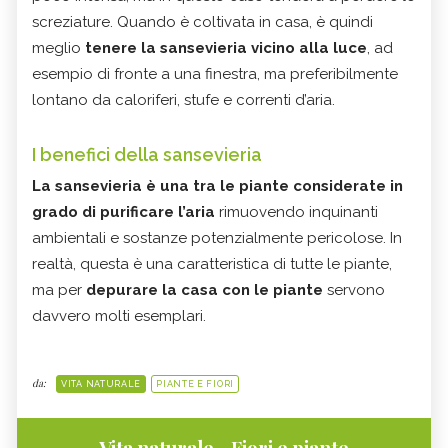
screziature. Quando è coltivata in casa, è quindi
meglio
tenere la sansevieria vicino alla luce
, ad
esempio di fronte a una finestra, ma preferibilmente
lontano da caloriferi, stufe e correnti d’aria.
I benefici della sansevieria
La sansevieria è una tra le piante considerate in
grado di
purificare l’aria
rimuovendo inquinanti
ambientali e sostanze potenzialmente pericolose. In
realtà, questa è una caratteristica di tutte le piante,
ma per
depurare la casa con le piante
servono
davvero molti esemplari.
da:
VITA NATURALE
PIANTE E FIORI
Vita naturale - Fiori e piante