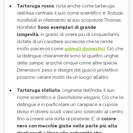
Tartaruga russa
: nota anche come tartaruga
dell’Asia centrale, il suo nome scientifico è
Testudo
horsfieldii,
in riferimento al suo scopritore Thomas
Horsfield.
Sono esemplari di grande
longevità
, in grado di vivere più di cinquant’anni,
dotate di un carattere socievole che le rende
molto piacevoli come
animali domestici
. Ciò che
la distingue chiaramente sono le quattro unghie
delle zampe, anziché cinque come altre specie.
Dimensioni, peso e disegni del guscio protettivo
possono variare molto da un luogo all’altro.
Tartaruga stellata
: originaria dell’India, il suo
nome scientifico è
Geochelone elegans
. Ciò che la
distingue è in particolare un carapace a cupola
diviso in diversi scudi, ciascuno sollevato al centro
fino a creare una sorta di piramide.
E' di
colore
nero con macchie gialle nella parte più alta
degli scudi e linee alle estremità che