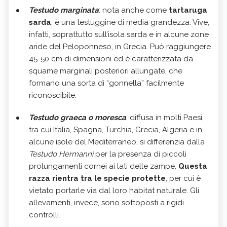
Testudo marginata
: nota anche come
tartaruga
sarda
, è una testuggine di media grandezza. Vive,
infatti, soprattutto sull’isola sarda e in alcune zone
aride del Peloponneso, in Grecia. Può raggiungere
45-50 cm di dimensioni ed è caratterizzata da
squame marginali posteriori allungate, che
formano una sorta di “gonnella” facilmente
riconoscibile.
Testudo graeca o moresca
: diffusa in molti Paesi,
tra cui Italia, Spagna, Turchia, Grecia, Algeria e in
alcune isole del Mediterraneo, si differenzia dalla
Testudo Hermanni
per la presenza di piccoli
prolungamenti cornei ai lati delle zampe.
Questa
razza rientra tra le specie protette
, per cui è
vietato portarle via dal loro habitat naturale. Gli
allevamenti, invece, sono sottoposti a rigidi
controlli.