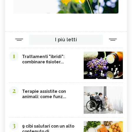
I più letti
1
Trattamenti "ibridi":
combinare fisioter...
2
Terapie assistite con
animali: come funz...
3
9 cibi salutari con un alto
contenuto di...