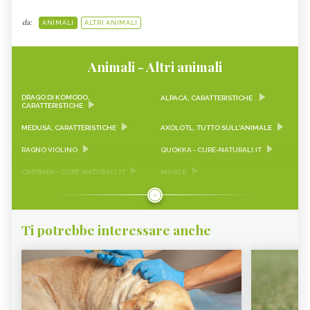
da:
ANIMALI
ALTRI ANIMALI
Animali - Altri animali
DRAGO DI KOMODO,
ALPACA, CARATTERISTICHE
CARATTERISTICHE
MEDUSA, CARATTERISTICHE
AXOLOTL, TUTTO SULL'ANIMALE
RAGNO VIOLINO
QUOKKA - CURE-NATURALI.IT
CAPIBARA - CURE-NATURALI.IT
MAIALE
PANDA
PINGUINO
LUCERTOLA
GECO
Ti potrebbe interessare anche
FARFALLE
DELFINO
CIMICI DEI LETTI
COCCINELLA
SQUALO, CARATTERISTICHE
CRICETO
DELL'ANIMALE ACQUATICO PIÙ
TEMUTO