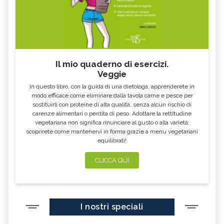
DAINO, CARATTERISTICHE
PIPISTRELLO, CARATTERISTICHE
SANTUARI PER ANIMALI, DI COSA SI
CAMMELLO, CARATTERISTICHE
TRATTA
BRADIPO, L'ANIMALE DA CUI
PROCESSIONARIA, COS'È
IMPARIAMO LA LENTEZZA
POLLAIO SOCIALE, DI COSA SI
BOMBI, API SELVATICHE DA
Il mio quaderno di esercizi.
TRATTA
PRESERVARE
Veggie
In questo libro, con la guida di una dietologa, apprenderete in
modo efficace come eliminare dalla tavola carne e pesce per
sostituirli con proteine di alta qualità, senza alcun rischio di
carenze alimentari o perdita di peso. Adottare la rettitudine
vegetariana non significa rinunciare al gusto o alla varietà:
scoprirete come mantenervi in forma grazie a menu vegetariani
equilibrati!
CLICCA QUI
I nostri speciali