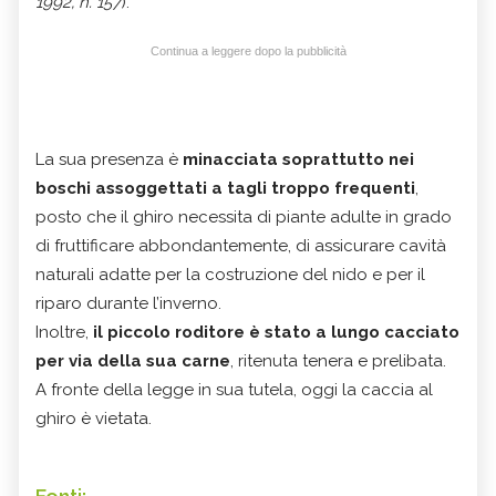
1992, n. 157
).
Continua a leggere dopo la pubblicità
La sua presenza è
minacciata soprattutto nei
boschi assoggettati a tagli troppo frequenti
,
posto che il ghiro necessita di piante adulte in grado
di fruttificare abbondantemente, di assicurare cavità
naturali adatte per la costruzione del nido e per il
riparo durante l’inverno.
Inoltre,
il piccolo roditore è stato a lungo cacciato
per via della sua carne
, ritenuta tenera e prelibata.
A fronte della legge in sua tutela, oggi la caccia al
ghiro è vietata.