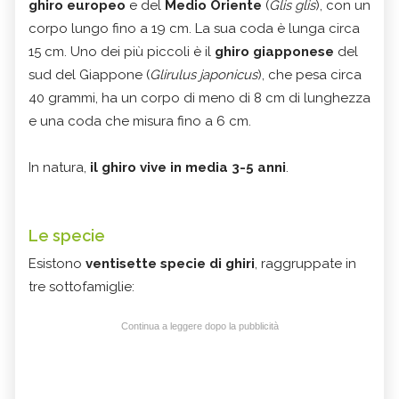
ghiro europeo
e del
Medio Oriente
(
Glis glis
), con un
corpo lungo fino a 19 cm. La sua coda è lunga circa
15 cm. Uno dei più piccoli è il
ghiro giapponese
del
sud del Giappone (
Glirulus japonicus
), che pesa circa
40 grammi, ha un corpo di meno di 8 cm di lunghezza
e una coda che misura fino a 6 cm.
In natura,
il ghiro vive in media 3-5 anni
.
Le specie
Esistono
ventisette specie di ghiri
, raggruppate in
tre sottofamiglie:
Continua a leggere dopo la pubblicità