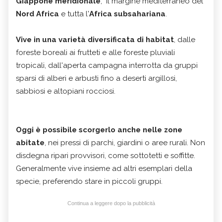
Giappone meridionale
, il margine mediterraneo del
Nord Africa
e tutta l'
Africa subsahariana
.
Vive in una varietà diversificata di habitat
, dalle
foreste boreali ai frutteti e alle foreste pluviali
tropicali, dall'aperta campagna interrotta da gruppi
sparsi di alberi e arbusti fino a deserti argillosi,
sabbiosi e altopiani rocciosi.
Oggi è possibile scorgerlo anche nelle zone
abitate
, nei pressi di parchi, giardini o aree rurali. Non
disdegna ripari provvisori, come sottotetti e soffitte.
Generalmente vive insieme ad altri esemplari della
specie, preferendo stare in piccoli gruppi.
Continua a leggere dopo la pubblicità