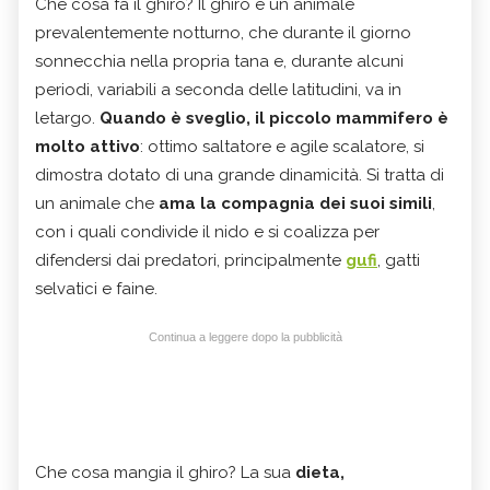
Che cosa fa il ghiro? Il ghiro è un animale
prevalentemente notturno, che durante il giorno
sonnecchia nella propria tana e, durante alcuni
periodi, variabili a seconda delle latitudini, va in
letargo.
Quando è sveglio, il piccolo mammifero è
molto attivo
: ottimo saltatore e agile scalatore, si
dimostra dotato di una grande dinamicità. Si tratta di
un animale che
ama la compagnia dei suoi simili
,
con i quali condivide il nido e si coalizza per
difendersi dai predatori, principalmente
gufi
, gatti
selvatici e faine.
Continua a leggere dopo la pubblicità
Che cosa mangia il ghiro? La sua
dieta,