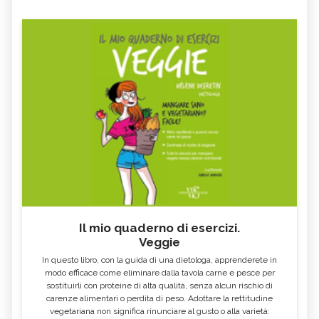
CIVETTA
CICALA
POPILIA JAPONICA
TARTARUGA DI TERRA
MACELLAZIONE CLANDESTINA, DI
PAPPATACI, CARATTERISTICHE
COSA SI TRATTA
FRINGUELLO, CARATTERISTICHE
GUFO, CARATTERISTICHE
BIRD GARDENING, CHE COS'È
LEONE, CARATTERISTICHE
DAINO, CARATTERISTICHE
PIPISTRELLO, CARATTERISTICHE
SANTUARI PER ANIMALI, DI COSA SI
CAMMELLO, CARATTERISTICHE
TRATTA
BRADIPO, L'ANIMALE DA CUI
PROCESSIONARIA, COS'È
IMPARIAMO LA LENTEZZA
POLLAIO SOCIALE, DI COSA SI
BOMBI, API SELVATICHE DA
Il mio quaderno di esercizi.
TRATTA
PRESERVARE
Veggie
In questo libro, con la guida di una dietologa, apprenderete in
modo efficace come eliminare dalla tavola carne e pesce per
sostituirli con proteine di alta qualità, senza alcun rischio di
carenze alimentari o perdita di peso. Adottare la rettitudine
vegetariana non significa rinunciare al gusto o alla varietà: