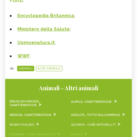
Fonti:
Encyclopedia Britannica
;
Ministero della Salute
;
Uomoenatura.it
;
WWF
.
da:
ANIMALI
ALTRI ANIMALI
Animali - Altri animali
DRAGO DI KOMODO,
ALPACA, CARATTERISTICHE
CARATTERISTICHE
MEDUSA, CARATTERISTICHE
AXOLOTL, TUTTO SULL'ANIMALE
RAGNO VIOLINO
QUOKKA - CURE-NATURALI.IT
CAPIBARA - CURE-NATURALI.IT
MAIALE