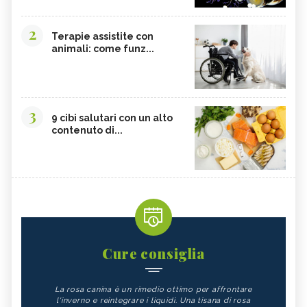
2
Terapie assistite con
animali: come funz...
3
9 cibi salutari con un alto
contenuto di...
Cure consiglia
La rosa canina è un rimedio ottimo per affrontare
l'inverno e reintegrare i liquidi. Una tisana di rosa