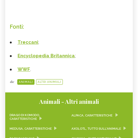
Fonti:
Treccani
;
Encyclopedia Britannica
;
WWF
.
da:
ANIMALI
ALTRI ANIMALI
Animali - Altri animali
DRAGO DI KOMODO,
ALPACA, CARATTERISTICHE
CARATTERISTICHE
MEDUSA, CARATTERISTICHE
AXOLOTL, TUTTO SULL'ANIMALE