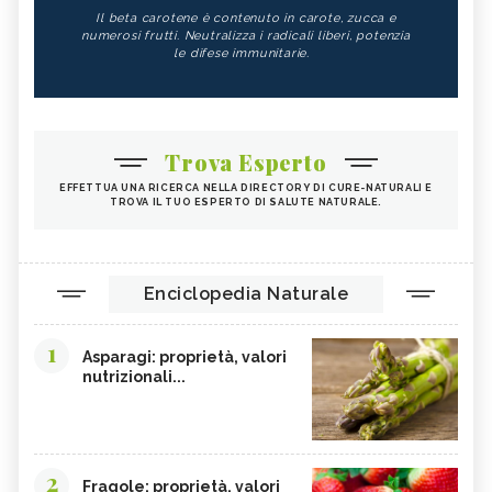
Il beta carotene è contenuto in carote, zucca e
numerosi frutti. Neutralizza i radicali liberi, potenzia
le difese immunitarie.
Trova Esperto
EFFETTUA UNA RICERCA NELLA DIRECTORY DI CURE-NATURALI E
TROVA IL TUO ESPERTO DI SALUTE NATURALE.
Enciclopedia Naturale
1
Asparagi: proprietà, valori
nutrizionali...
2
Fragole: proprietà, valori