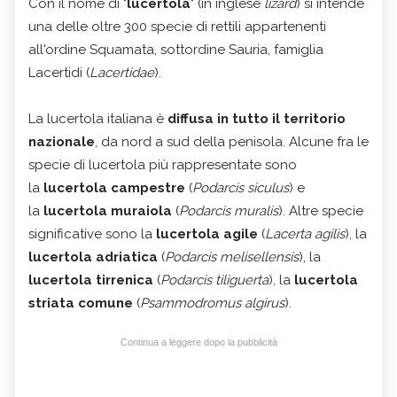
Con il nome di "
lucertola
" (in inglese
lizard
) si intende
una delle oltre 300 specie di rettili appartenenti
all'ordine Squamata, sottordine Sauria, famiglia
Lacertidi (
Lacertidae
).
La lucertola italiana è
diffusa in tutto il territorio
nazionale
, da nord a sud della penisola. Alcune fra le
specie di lucertola più rappresentate sono
la
lucertola campestre
(
Podarcis siculus
) e
la
lucertola muraiola
(
Podarcis muralis
). Altre specie
significative sono la
lucertola agile
(
Lacerta agilis
), la
lucertola adriatica
(
Podarcis melisellensis
), la
lucertola tirrenica
(
Podarcis tiliguerta
), la
lucertola
striata comune
(
Psammodromus algirus
).
Continua a leggere dopo la pubblicità