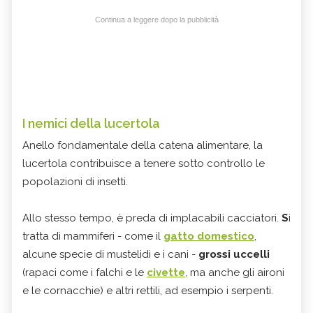
Continua a leggere dopo la pubblicità
I nemici della lucertola
Anello fondamentale della catena alimentare, la
lucertola contribuisce a tenere sotto controllo le
popolazioni di insetti.
Allo stesso tempo, è preda di implacabili cacciatori.
S
i
tratta di mammiferi - come il
gatto domestico
,
alcune specie di mustelidi e i cani -
grossi uccelli
(rapaci come i falchi e le
civette
, ma anche gli aironi
e le cornacchie) e altri rettili, ad esempio i serpenti.