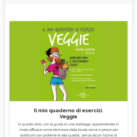
CARATTERISTICHE
FURETTO
CINCILLÀ
CIVETTA
CICALA
POPILIA JAPONICA
TARTARUGA DI TERRA
MACELLAZIONE CLANDESTINA, DI
PAPPATACI, CARATTERISTICHE
COSA SI TRATTA
FRINGUELLO, CARATTERISTICHE
GUFO, CARATTERISTICHE
BIRD GARDENING, CHE COS'È
LEONE, CARATTERISTICHE
DAINO, CARATTERISTICHE
PIPISTRELLO, CARATTERISTICHE
SANTUARI PER ANIMALI, DI COSA SI
CAMMELLO, CARATTERISTICHE
TRATTA
BRADIPO, L'ANIMALE DA CUI
PROCESSIONARIA, COS'È
IMPARIAMO LA LENTEZZA
POLLAIO SOCIALE, DI COSA SI
BOMBI, API SELVATICHE DA
Il mio quaderno di esercizi.
TRATTA
PRESERVARE
Veggie
In questo libro, con la guida di una dietologa, apprenderete in
modo efficace come eliminare dalla tavola carne e pesce per
sostituirli con proteine di alta qualità, senza alcun rischio di