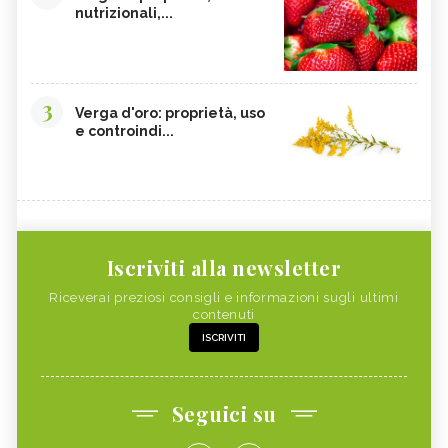
nutrizionali,...
3
Verga d'oro: proprietà, uso
e controindi...
Iscriviti alla newsletter
Riceverai preziosi consigli e informazioni sugli ultimi
contenuti
ISCRIVITI
Seguici su