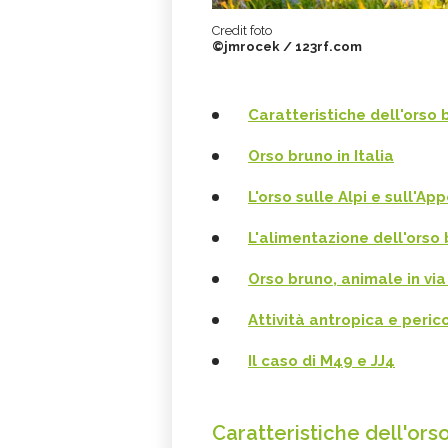
Credit foto
©jmrocek / 123rf.com
Caratteristiche dell'orso
Orso bruno in Italia
L'orso sulle Alpi e sull'Ap
L'alimentazione dell'orso
Orso bruno, animale in via
Attività antropica e perico
Il caso di M49 e JJ4
Caratteristiche dell'or