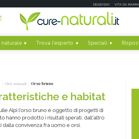
DEABYDAY
VITA DA MAMM
 naturale
Trova l'esperto
Speciali
Rispost
Altri animali
Orso bruno
atteristiche e habitat
 sulle Alpi l'orso bruno è oggetto di progetti di
 hanno prodotto i risultati sperati, dall'altro
ati dalla convivenza fra uomo e orsi.