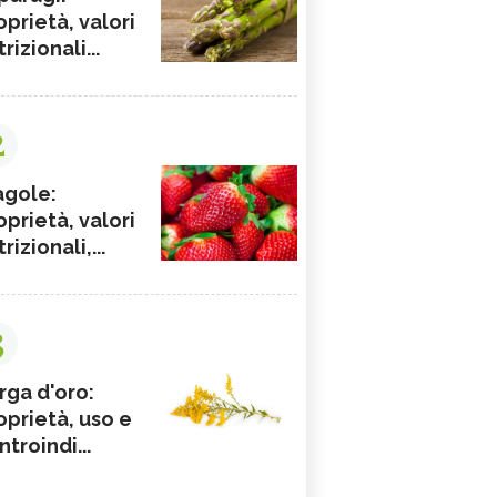
oprietà, valori
rizionali...
2
agole:
oprietà, valori
rizionali,...
3
rga d'oro:
oprietà, uso e
ntroindi...