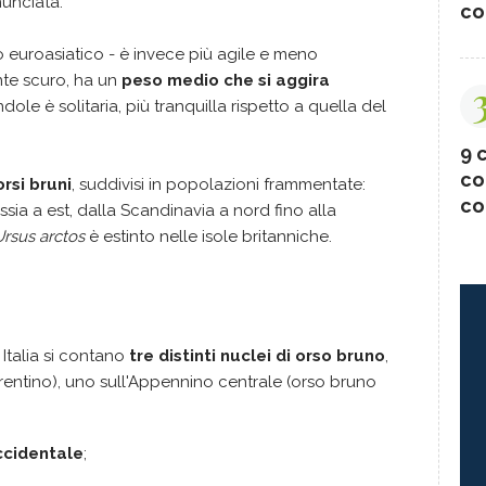
unciata.
co
 euroasiatico - è invece più agile e meno
te scuro, ha un
peso medio che si aggira
ndole è solitaria, più tranquilla rispetto a quella del
9 c
co
rsi bruni
, suddivisi in popolazioni frammentate:
co
sia a est, dalla Scandinavia a nord fino alla
Ursus arctos
è estinto nelle isole britanniche.
n Italia si contano
tre distinti nuclei di orso bruno
,
trentino), uno sull'Appennino centrale (orso bruno
ccidentale
;