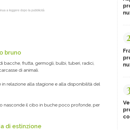
pr
nua a leggere dopo la pubblicità
nut
Fr
so bruno
pr
i bacche, frutta, germogli, bulbi, tuberi, radici,
nut
carcasse di animali.
in relazione alla stagione e alla disponibilità del
Ve
o nasconde il cibo in buche poco profonde, per
pr
 quando necessario.
co
ia di estinzione