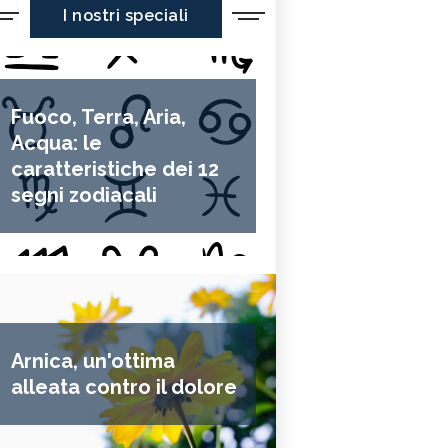
I nostri speciali
Fuoco, Terra, Aria,
Acqua: le
caratteristiche dei 12
segni zodiacali
Arnica, un'ottima
alleata contro il dolore