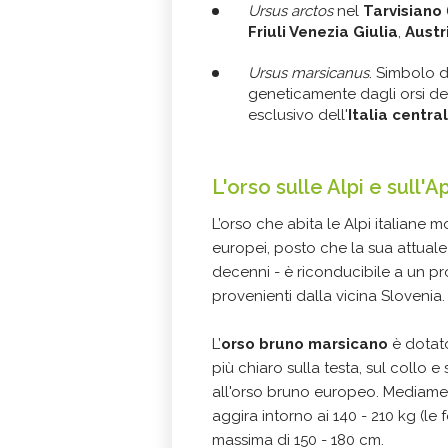
Ursus arctos
nel
Tarvisiano
Friuli Venezia Giulia
,
Austr
Ursus marsicanus
. Simbolo d
geneticamente dagli orsi d
esclusivo dell'
Italia centra
L'orso sulle Alpi e sull'
L’orso che abita le Alpi italiane mo
europei, posto che la sua attuale p
decenni - è riconducibile a un pr
provenienti dalla vicina Slovenia.
L’
orso bruno marsicano
è dotato
più chiaro sulla testa, sul collo e
all'orso bruno europeo. Mediame
aggira intorno ai 140 - 210 kg (l
massima di 150 - 180 cm.