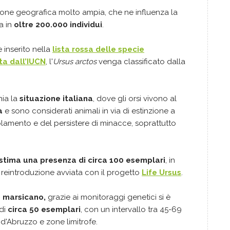
zione geografica molto ampia, che ne influenza la
a in
oltre 200.000 individui
.
 inserito nella
lista rossa delle specie
ta dall’IUCN
, l'
Ursus arctos
venga classificato dalla
ia la
situazione italiana
, dove gli orsi vivono al
à
e sono considerati animali in via di estinzione a
olamento e del persistere di minacce, soprattutto
i stima una presenza di circa 100 esemplari
, in
a reintroduzione avviata con il progetto
Life Ursus
.
 marsicano,
grazie ai monitoraggi genetici si è
di
circa 50 esemplari
, con un intervallo tra 45-69
 d'Abruzzo e zone limitrofe.