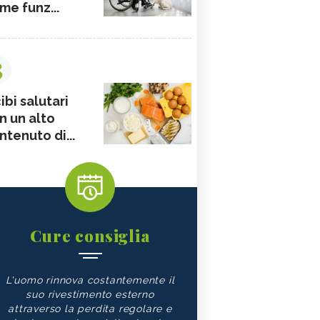
me funz...
3
ibi salutari
n un alto
ntenuto di...
Cure consiglia
L'uomo rinnova costantemente il
suo rivestimento esterno
attraverso la perdita regolare e