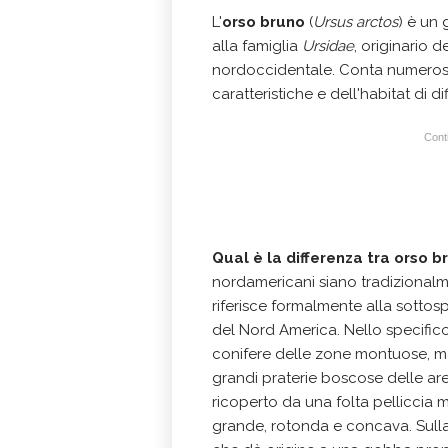
L'
orso bruno
(
Ursus arctos
) è un
alla famiglia
Ursidae
, originario 
nordoccidentale. Conta numerose
caratteristiche e dell'habitat di di
Conti
Qual è la differenza tra orso 
nordamericani siano tradizional
riferisce formalmente alla sotto
del Nord America. Nello specifico 
conifere delle zone montuose, ma
grandi praterie boscose delle aree
ricoperto da una folta pelliccia 
grande, rotonda e concava. Sull