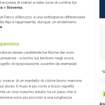
(nei pressi di Udine) e
nelle zone di confine tra
ia
e
Slovenia
;
el Parco d'Abruzzo, è una sottospecie differenziata
elle Alpi e rappresenta, dunque, un endemismo
le
.
Appennino
stra le stesse caratteristiche fisiche dei vicini
resenza - a rischio sul territorio negli scorsi
ogetto di ripopolazione, a partire da esemplari
, invece, di un mantello di colore bruno marrone,
 sul dorso. Il muso è più corto e tozzo rispetto
nte un orso maschio adulto ha un peso che si
e femmine sono più piccole) e una lunghezza
As