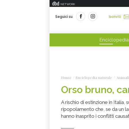
NETWORK
Seguici su
Iscriviti
Enciclopedia
Home
Enciclopedia naturale
Animali
Orso bruno, car
A rischio di estinzione in Italia,
ripopolamento che, se da un lato
hanno inasprito i conflitti caus