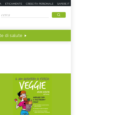
A
ETICAMENTE
CRESCITA PERSONALE
SAPERE.IT
e di salute