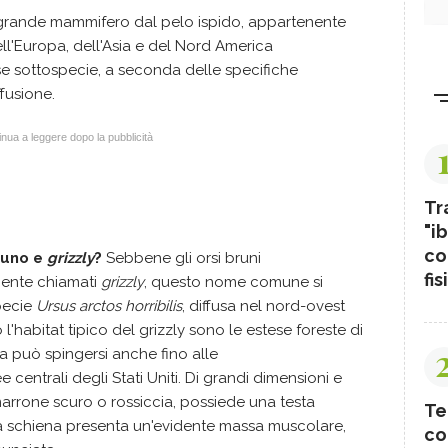
 grande mammifero dal pelo ispido, appartenente
dell'Europa, dell'Asia e del Nord America
 sottospecie, a seconda delle specifiche
ffusione.
nua a leggere dopo la pubblicità
Tr
"ib
co
bruno e
grizzly
?
Sebbene gli orsi bruni
fis
mente chiamati
grizzly
, questo nome comune si
specie
Ursus arctos horribilis
, diffusa nel nord-ovest
l'habitat tipico del grizzly sono le estese foreste di
 può spingersi anche fino alle
 centrali degli Stati Uniti. Di grandi dimensioni e
marrone scuro o rossiccia, possiede una testa
Te
a schiena presenta un'evidente massa muscolare,
co