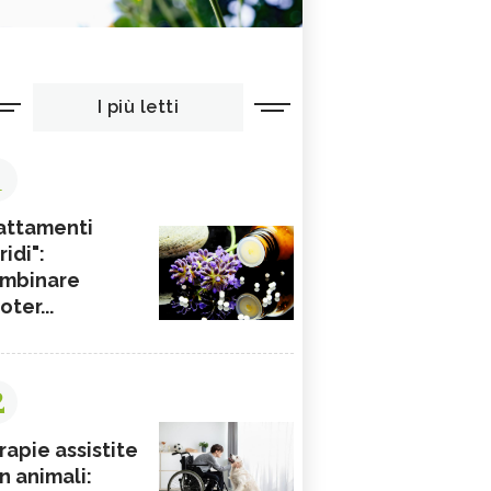
I più letti
1
attamenti
ridi":
mbinare
ioter...
2
rapie assistite
n animali: