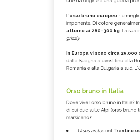
che dà origine a una gobba pron
L'
orso bruno europeo
- o meglio
imponente. Di colore generalmen
attorno ai 260–300 kg
. La sua i
grizzly
.
In Europa vi sono circa 25.000 o
dalla Spagna a ovest fino alla Rus
Romania e alla Bulgaria a sud. L'
Orso bruno in Italia
Dove vive l'orso bruno in Italia? I
di cui due sulle Alpi (orso bruno 
marsicano):
Ursus arctos
nel
Trentino o