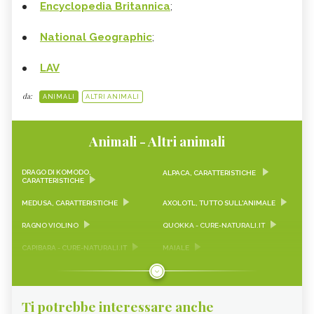
Encyclopedia Britannica
;
National Geographic
;
LAV
da:
ANIMALI
ALTRI ANIMALI
Animali - Altri animali
DRAGO DI KOMODO,
ALPACA, CARATTERISTICHE
CARATTERISTICHE
MEDUSA, CARATTERISTICHE
AXOLOTL, TUTTO SULL'ANIMALE
RAGNO VIOLINO
QUOKKA - CURE-NATURALI.IT
CAPIBARA - CURE-NATURALI.IT
MAIALE
PANDA
PINGUINO
LUCERTOLA
GECO
Ti potrebbe interessare anche