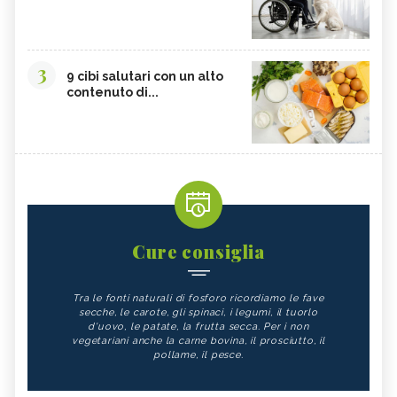
3
9 cibi salutari con un alto
contenuto di...
Cure consiglia
Tra le fonti naturali di fosforo ricordiamo le fave
secche, le carote, gli spinaci, i legumi, il tuorlo
d'uovo, le patate, la frutta secca. Per i non
vegetariani anche la carne bovina, il prosciutto, il
pollame, il pesce.