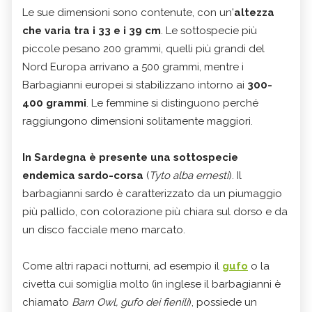
Le sue dimensioni sono contenute, con un'
altezza
che varia tra i 33 e i 39 cm
. Le sottospecie più
piccole pesano 200 grammi, quelli più grandi del
Nord Europa arrivano a 500 grammi, mentre i
Barbagianni europei si stabilizzano intorno ai
300-
400 grammi
. Le femmine si distinguono perché
raggiungono dimensioni solitamente maggiori.
In Sardegna è presente una sottospecie
endemica sardo-corsa
(
Tyto alba ernesti
). Il
barbagianni sardo è caratterizzato da un piumaggio
più pallido, con colorazione più chiara sul dorso e da
un disco facciale meno marcato.
Come altri rapaci notturni, ad esempio il
gufo
o la
civetta cui somiglia molto (in inglese il barbagianni è
chiamato
Barn Owl, gufo dei fienili
), possiede un