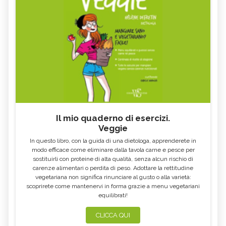
MACELLAZIONE CLANDESTINA, DI
PAPPATACI, CARATTERISTICHE
COSA SI TRATTA
FRINGUELLO, CARATTERISTICHE
GUFO, CARATTERISTICHE
BIRD GARDENING, CHE COS'È
LEONE, CARATTERISTICHE
DAINO, CARATTERISTICHE
PIPISTRELLO, CARATTERISTICHE
SANTUARI PER ANIMALI, DI COSA SI
CAMMELLO, CARATTERISTICHE
TRATTA
BRADIPO, L'ANIMALE DA CUI
PROCESSIONARIA, COS'È
IMPARIAMO LA LENTEZZA
POLLAIO SOCIALE, DI COSA SI
BOMBI, API SELVATICHE DA
Il mio quaderno di esercizi.
TRATTA
PRESERVARE
Veggie
In questo libro, con la guida di una dietologa, apprenderete in
modo efficace come eliminare dalla tavola carne e pesce per
sostituirli con proteine di alta qualità, senza alcun rischio di
carenze alimentari o perdita di peso. Adottare la rettitudine
vegetariana non significa rinunciare al gusto o alla varietà:
scoprirete come mantenervi in forma grazie a menu vegetariani
equilibrati!
CLICCA QUI