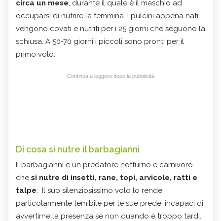
circa un mese
, durante il quale è il maschio ad
occuparsi di nutrire la femmina. I pulcini appena nati
vengono covati e nutriti per i 25 giorni che seguono la
schiusa. A 50-70 giorni i piccoli sono pronti per il
primo volo.
Continua a leggere dopo la pubblicità
Di cosa si nutre il barbagianni
Il barbagianni è un predatore notturno e carnivoro
che
si nutre di insetti, rane, topi, arvicole, ratti e
talpe
. Il suo silenziosissimo volo lo rende
particolarmente temibile per le sue prede, incapaci di
avvertirne la presenza se non quando è troppo tardi.