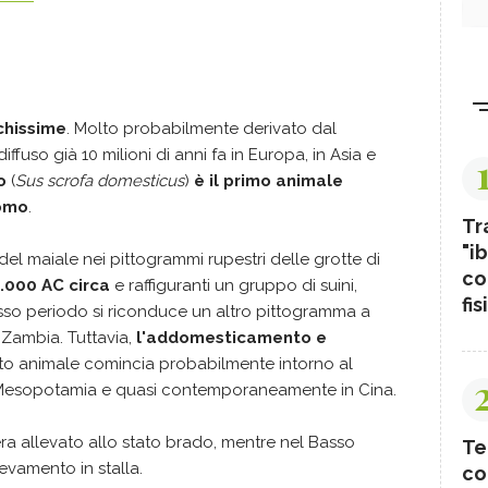
ichissime
. Molto probabilmente derivato dal
 diffuso già 10 milioni di anni fa in Europa, in Asia e
no
(
Sus scrofa domesticus
)
è il primo animale
uomo
.
Tr
"ib
del maiale nei pittogrammi rupestri delle grotte di
co
.000 AC circa
e raffiguranti un gruppo di suini,
fis
tesso periodo si riconduce un altro pittogramma a
e Zambia. Tuttavia,
l'addomesticamento e
to animale comincia probabilmente intorno al
in Mesopotamia e quasi contemporaneamente in Cina.
 era allevato allo stato brado, mentre nel Basso
Te
levamento in stalla.
co