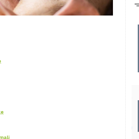
e
te
imali