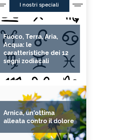
I nostri speciali
Fuoco, Terra, Aria,
Acqua: le
caratteristiche dei 12
segni zodiacali
Arnica, un'ottima
alleata contro il dolore