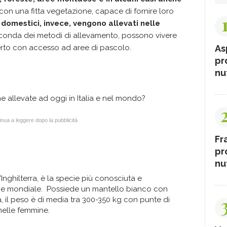
 con una fitta vegetazione, capace di fornire loro
i domestici, invece, vengono allevati nelle
onda dei metodi di allevamento, possono vivere
aperto con accesso ad aree di pascolo.
As
pr
nut
ne allevate ad oggi in Italia e nel mondo?
nua a leggere dopo la pubblicità
Fr
pr
nut
'Inghilterra, è la specie più conosciuta e
no e mondiale. Possiede un mantello bianco con
, il peso è di media tra 300-350 kg con punte di
nelle femmine.