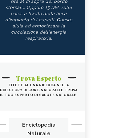
sita al di sopra del bordo
sternale. Oppure 15 DM, sulla
nuca, a livello della linea
d'impianto dei capelli. Questo
aiuta ad armonizzare la
circolazione dell'energia
respiratoria.
Trova Esperto
EFFETTUA UNA RICERCA NELLA
DIRECTORY DI CURE-NATURALI E TROVA
IL TUO ESPERTO DI SALUTE NATURALE.
Enciclopedia
Naturale