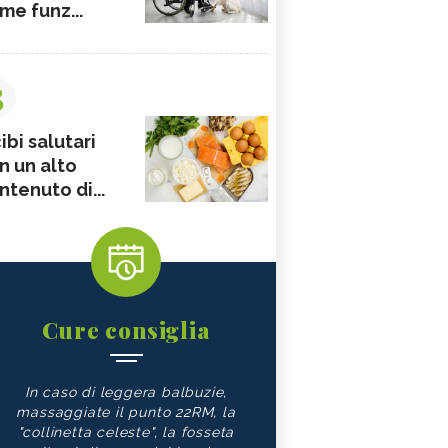
me funz...
3
ibi salutari
n un alto
ntenuto di...
Cure consiglia
In caso di leggera balbuzie,
massaggiate il punto 22RM, la
"collinetta celeste", la fosseta