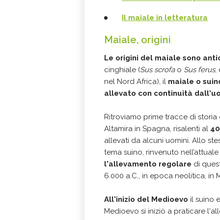
Il maiale in letteratura
Maiale, origini
Le origini del maiale sono ant
cinghiale (
Sus scrofa
o
Sus ferus
,
nel Nord Africa), il
maiale o sui
allevato con continuità dall'
Ritroviamo prime tracce di storia 
Altamira in Spagna, risalenti al
40
allevati da alcuni uomini. Allo s
tema suino, rinvenuto nell’attual
l'allevamento regolare
di ques
6.000 a.C., in epoca neolitica, 
All'inizio del Medioevo
il suino
Medioevo si iniziò a praticare l'al