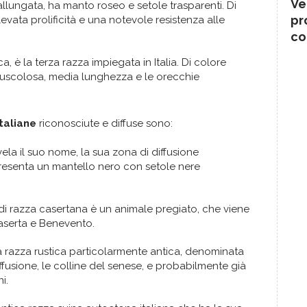
Ve
llungata, ha manto roseo e setole trasparenti. Di
pr
elevata prolificità e una notevole resistenza alle
co
a, è la terza razza impiegata in Italia. Di colore
muscolosa, media lunghezza e le orecchie
taliane
riconosciute e diffuse sono:
ela il suo nome, la sua zona di diffusione
Presenta un mantello nero con setole nere
 di razza casertana è un animale pregiato, che viene
Caserta e Benevento.
 razza rustica particolarmente antica, denominata
iffusione, le colline del senese, e probabilmente già
ni.