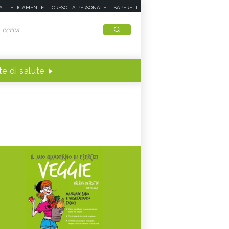
A
ETICAMENTE
CRESCITA PERSONALE
SAPERE.IT
e di salute