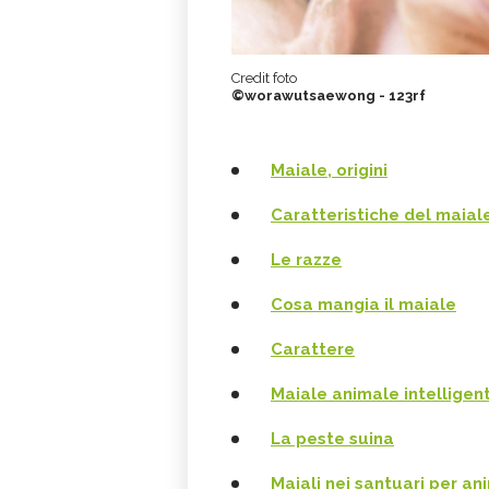
Credit foto
©worawutsaewong - 123rf
Maiale, origini
Caratteristiche del maial
Le razze
Cosa mangia il maiale
Carattere
Maiale animale intelligen
La peste suina
Maiali nei santuari per an