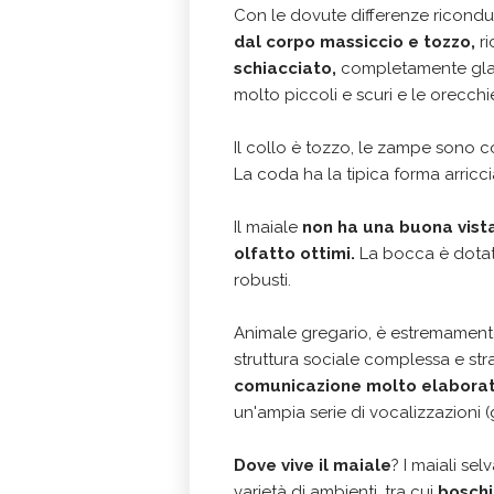
Con le dovute differenze riconduci
dal corpo massiccio e tozzo,
r
schiacciato,
completamente glab
molto piccoli e scuri e le orecch
Il collo è tozzo, le zampe sono co
La coda ha la tipica forma arricc
Il maiale
non ha una buona vist
olfatto ottimi.
La bocca è dotata 
robusti.
Animale gregario, è estremamente 
struttura sociale complessa e stra
comunicazione molto elabora
un'ampia serie di vocalizzazioni (g
Dove vive il maiale
? I maiali se
varietà di ambienti,
tra cui
boschi