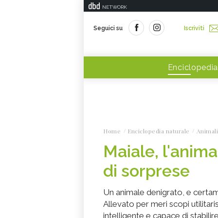
NETWORK
Seguici su
Iscriviti
Enciclopedia
Home
Enciclopedia naturale
Animali
Maiale, l'anima
di sorprese
Un animale denigrato, e certam
Allevato per meri scopi utilitari
intelligente e capace di stabil