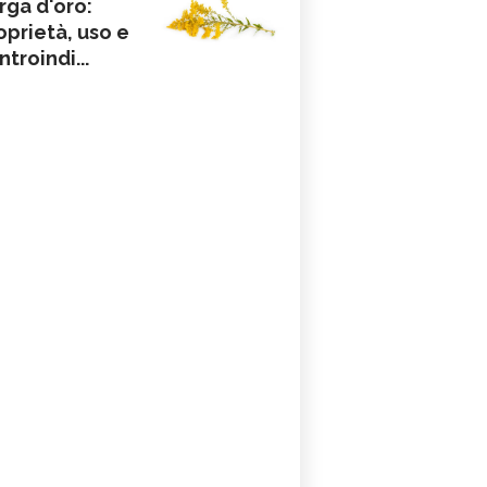
rga d'oro:
oprietà, uso e
ntroindi...