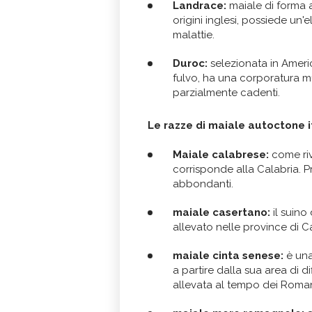
Landrace:
maiale di forma a
origini inglesi, possiede un'
malattie.
Duroc:
selezionata in Americ
fulvo, ha una corporatura 
parzialmente cadenti.
Le razze di maiale autoctone i
Maiale calabrese:
come riv
corrisponde alla Calabria. 
abbondanti.
maiale casertano:
il suino
allevato nelle province di 
maiale cinta senese:
è una
a partire dalla sua area di d
allevata al tempo dei Roma