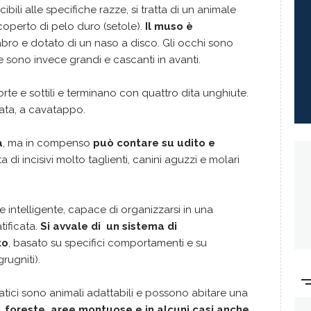
bili alle specifiche razze, si tratta di un animale
icoperto di pelo duro (setole).
Il muso è
ro e dotato di un naso a disco. Gli occhi sono
ie sono invece grandi e cascanti in avanti.
rte e sottili e terminano con quattro dita unghiute.
iata, a cavatappo.
a
, ma in compenso
può contare su udito e
di incisivi molto taglienti, canini aguzzi e molari
intelligente, capace di organizzarsi in una
tificata.
Si avvale di un sistema di
to
, basato su specifici comportamenti e su
rugniti).
lvatici sono animali adattabili e possono abitare una
, foreste, aree montuose e in alcuni casi anche