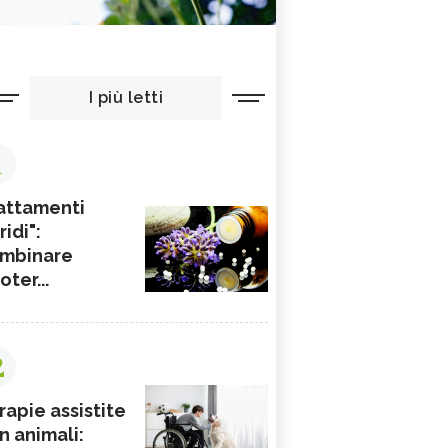
I più letti
1
attamenti
ridi":
mbinare
ioter...
2
rapie assistite
n animali: