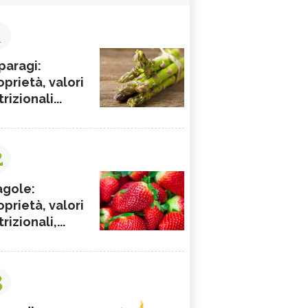
1
paragi:
oprietà, valori
rizionali...
2
agole:
oprietà, valori
rizionali,...
3