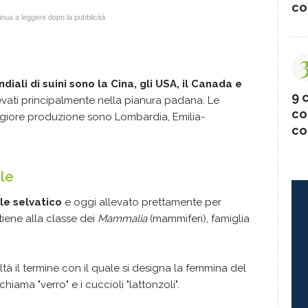
co
nua a leggere dopo la pubblicità
diali di suini sono la Cina, gli USA, il Canada e
9 c
 allevati principalmente nella pianura padana. Le
co
ggiore produzione sono Lombardia, Emilia-
co
ale
ale selvatico
e oggi allevato prettamente per
rtiene alla classe dei
Mammalia
(mammiferi), famiglia
.
ltà il termine con il quale si designa la femmina del
 chiama "verro" e i cuccioli "lattonzoli".