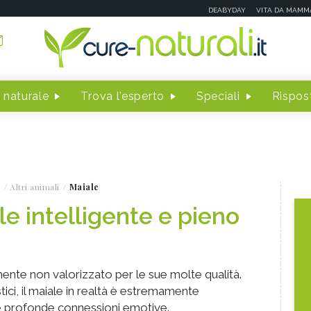
DEABYDAY
VITA DA MAMM
 naturale
Trova l'esperto
Speciali
Rispost
Altri animali
Maiale
le intelligente e pieno
ente non valorizzato per le sue molte qualità.
stici, il maiale in realtà è estremamente
ire profonde connessioni emotive.