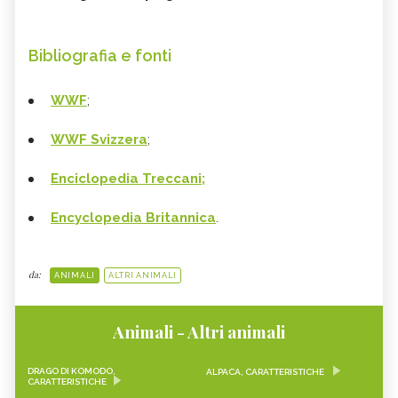
Bibliografia e fonti
WWF
;
WWF Svizzera
;
Enciclopedia Treccani;
Encyclopedia Britannica
.
da:
ANIMALI
ALTRI ANIMALI
Animali - Altri animali
DRAGO DI KOMODO,
ALPACA, CARATTERISTICHE
CARATTERISTICHE