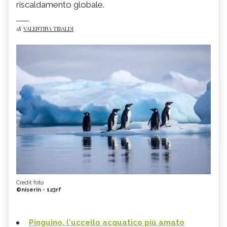
riscaldamento globale.
di
VALENTINA TIBALDI
Credit foto
©niserin - 123rf
Pinguino, l'uccello acquatico più amato