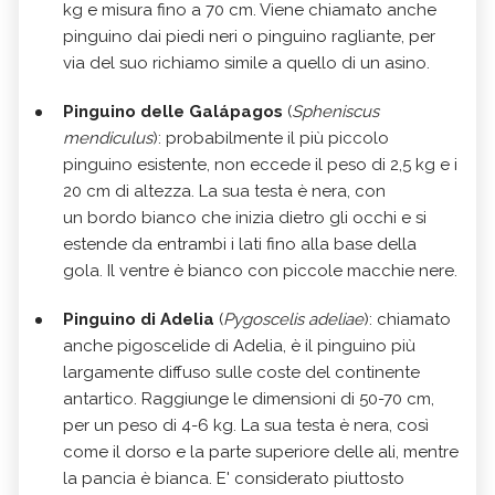
kg e misura fino a 70 cm. Viene chiamato anche
pinguino dai piedi neri o pinguino ragliante, per
via del suo richiamo simile a quello di un asino.
Pinguino delle Galá
pagos
(
Spheniscus
mendiculus
): probabilmente il più piccolo
pinguino esistente, non eccede il peso di 2,5 kg e i
20 cm di altezza. La sua testa è nera, con
un bordo bianco che inizia dietro gli occhi e si
estende da entrambi i lati fino alla base della
gola. Il ventre è bianco con piccole macchie nere.
Pinguino di Adelia
(
Pygoscelis adeliae
): chiamato
anche pigoscelide di Adelia, è il pinguino più
largamente diffuso sulle coste del continente
antartico. Raggiunge le dimensioni di 50-70 cm,
per un peso di 4-6 kg. La sua testa è nera, così
come il dorso e la parte superiore delle ali, mentre
la pancia è bianca. E' considerato piuttosto