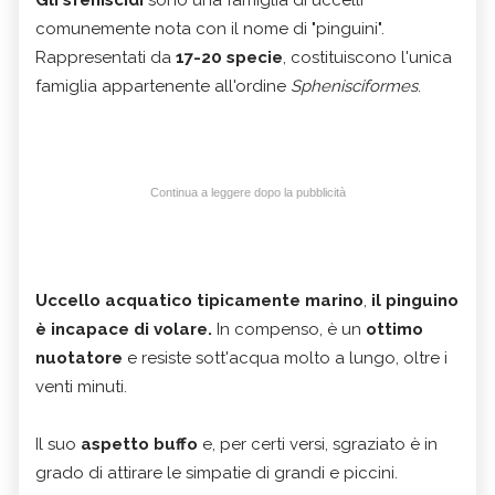
Gli sfeniscidi
sono una famiglia di uccelli
comunemente nota con il nome di "pinguini".
Rappresentati da
17-20 specie
, costituiscono l'unica
famiglia appartenente all'ordine
Sphenisciformes
.
Continua a leggere dopo la pubblicità
Uccello acquatico tipicamente marino
,
il pinguino
è incapace di volare.
In compenso, è un
ottimo
nuotatore
e resiste sott'acqua molto a lungo, oltre i
venti minuti.
Il suo
aspetto buffo
e, per certi versi, sgraziato è in
grado di attirare le simpatie di grandi e piccini.