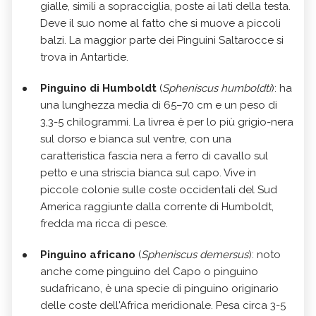
gialle, simili a sopracciglia, poste ai lati della testa.
Deve il suo nome al fatto che si muove a piccoli
balzi. La maggior parte dei Pinguini Saltarocce si
trova in Antartide.
Pinguino di Humboldt
(
Spheniscus humboldti
): ha
una lunghezza media di 65–70 cm e un peso di
3,3-5 chilogrammi. La livrea è per lo più grigio-nera
sul dorso e bianca sul ventre, con una
caratteristica fascia nera a ferro di cavallo sul
petto e una striscia bianca sul capo. Vive in
piccole colonie sulle coste occidentali del Sud
America raggiunte dalla corrente di Humboldt,
fredda ma ricca di pesce.
Pinguino africano
(
Spheniscus demersus
): noto
anche come pinguino del Capo o pinguino
sudafricano, è una specie di pinguino originario
delle coste dell'Africa meridionale. Pesa circa 3-5