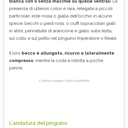
bianca con o senza macchie su quelle ventrali
. La
presenza di ulteriori colori è rara, relegata a piccoli
particolari: iride rossa o gialla dell'occhio in alcune
specie; becchi o piedi rossi, o ciuffi sopracciliari gialli
in altre; pennellate di arancione e giallo sulla testa,
sul collo e sul petto nel pinguino Imperatore o Reale.
Il loro
becco è allungato, ricurvo e lateralmente
compresso
, mentre la coda è ridotta a poche
penne.
Continua a leggere dopo la pubblicità
L'andatura del pinguino