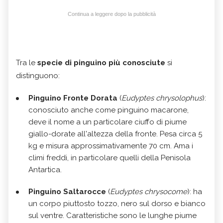
Continua a leggere dopo la pubblicità
Tra le
specie di pinguino più conosciute
si
distinguono:
Pinguino Fronte Dorata
(
Eudyptes chrysolophus
):
conosciuto anche come pinguino macarone,
deve il nome a un particolare ciuffo di piume
giallo-dorate all'altezza della fronte. Pesa circa 5
kg e misura approssimativamente 70 cm. Ama i
climi freddi, in particolare quelli della Penisola
Antartica.
Pinguino Saltarocce
(
Eudyptes chrysocome
): ha
un corpo piuttosto tozzo, nero sul dorso e bianco
sul ventre. Caratteristiche sono le lunghe piume