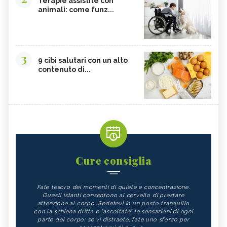
Terapie assistite con
animali: come funz...
3
9 cibi salutari con un alto
contenuto di...
Cure consiglia
Fate tesoro dei momenti di quiete e concentrazione.
Questi istanti consentono al cervello di prestare
attenzione al corpo. Sedetevi in un posto tranquillo
con la schiena dritta e "ascoltate" le sensazioni di ogni
parte del corpo; se vi distraete, fate uno sforzo per