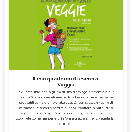
CICALA
POPILIA JAPONICA
MACELLAZIONE CLANDESTINA, DI
TARTARUGA DI TERRA
COSA SI TRATTA
PAPPATACI, CARATTERISTICHE
FRINGUELLO, CARATTERISTICHE
GUFO, CARATTERISTICHE
BIRD GARDENING, CHE COS'È
LEONE, CARATTERISTICHE
DAINO, CARATTERISTICHE
PIPISTRELLO, CARATTERISTICHE
CAMMELLO, CARATTERISTICHE
SANTUARI PER ANIMALI, DI COSA SI
BRADIPO, L'ANIMALE DA CUI
TRATTA
IMPARIAMO LA LENTEZZA
BOMBI, API SELVATICHE DA
PROCESSIONARIA, COS'È
PRESERVARE
Il mio quaderno di esercizi.
Veggie
In questo libro, con la guida di una dietologa, apprenderete in
modo efficace come eliminare dalla tavola carne e pesce per
sostituirli con proteine di alta qualità, senza alcun rischio di
carenze alimentari o perdita di peso. Adottare la rettitudine
vegetariana non significa rinunciare al gusto o alla varietà:
scoprirete come mantenervi in forma grazie a menu vegetariani
equilibrati!