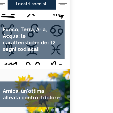
I nostri speciali
Fuoco, Terra, Aria,
Acqua: le
caratteristiche dei 12
segni zodiacali
Arnica, un'ottima
alleata contro il dolore