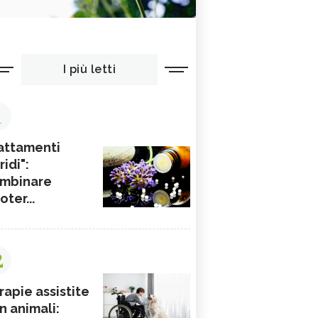
I più letti
1
attamenti
ridi":
mbinare
ioter...
2
rapie assistite
n animali: