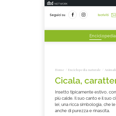
NETWORK
Seguici su
Iscriviti
Enciclopedia
Home
Enciclopedia naturale
Animali
Cicala, caratte
Insetto tipicamente estivo, con 
più calde. Il suo canto e il suo 
lei, una ricca simbologia, che l
anche di purezza e rinascita.