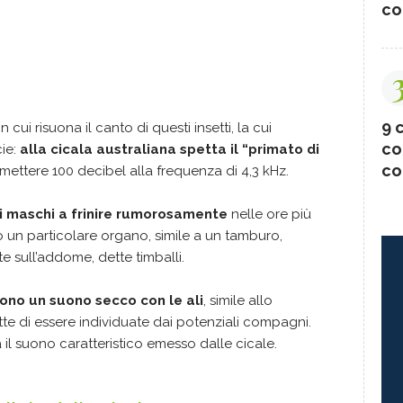
co
9 c
n cui risuona il canto di questi insetti, la cui
co
cie:
alla cicala australiana spetta il “primato di
co
emettere 100 decibel alla frequenza di 4,3 kHz.
i maschi a frinire rumorosamente
nelle ore più
un particolare organo, simile a un tamburo,
 sull’addome, dette timballi.
no un suono secco con le ali
, simile allo
te di essere individuate dai potenziali compagni.
ca il suono caratteristico emesso dalle cicale.