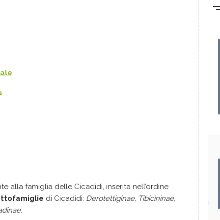
tale
a
 alla famiglia delle Cicadidi, inserita nell’ordine
ttofamiglie
di Cicadidi:
Derotettiginae, Tibicininae,
cadinae
.