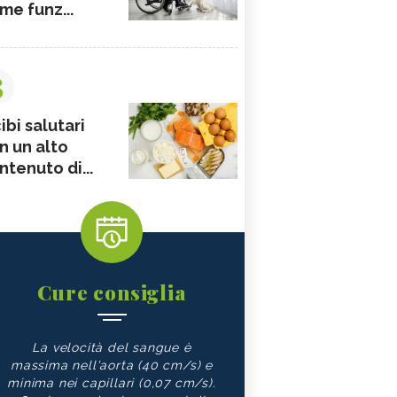
me funz...
3
ibi salutari
n un alto
ntenuto di...
Cure consiglia
La velocità del sangue è
massima nell'aorta (40 cm/s) e
minima nei capillari (0,07 cm/s).