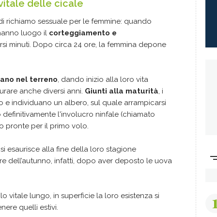
itale delle cicale
 di richiamo sessuale per le femmine: quando
hanno luogo il
corteggiamento e
ersi minuti. Dopo circa 24 ore, la femmina depone
ano nel terreno
, dando inizio alla loro vita
urare anche diversi anni.
Giunti alla maturità
, i
o e individuano un albero, sul quale arrampicarsi
o definitivamente l'involucro ninfale (chiamato
o pronte per il primo volo.
si esaurisce alla fine della loro stagione
re dell’autunno, infatti, dopo aver deposto le uova
 vitale lungo, in superficie la loro esistenza si
ere quelli estivi.