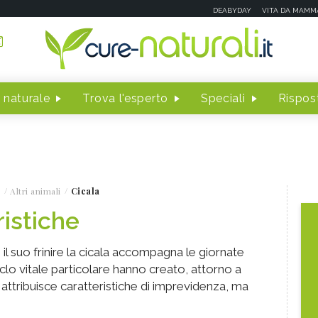
DEABYDAY
VITA DA MAMM
 naturale
Trova l'esperto
Speciali
Rispost
Altri animali
Cicala
ristiche
il suo frinire la cicala accompagna le giornate
ciclo vitale particolare hanno creato, attorno a
e attribuisce caratteristiche di imprevidenza, ma