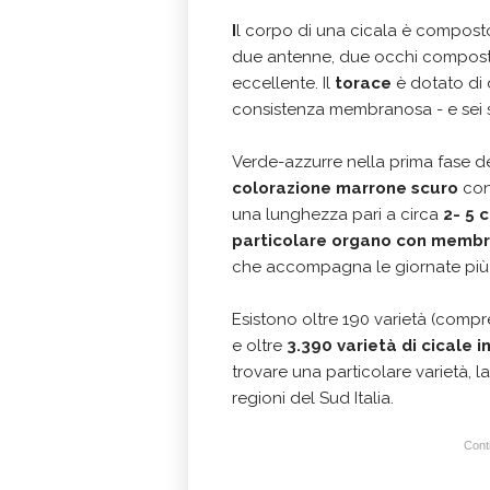
I
l corpo di una cicala è compos
due antenne, due occhi composti 
eccellente. Il
torace
è dotato di 
consistenza membranosa - e sei s
Verde-azzurre nella prima fase del
colorazione marrone scuro
con
una lunghezza pari a circa
2- 5 
particolare organo con membr
che accompagna le giornate più
Esistono oltre 190 varietà
(compre
e oltre
3.390 varietà di cicale i
trovare una particolare varietà, l
regioni del Sud Italia.
Conti