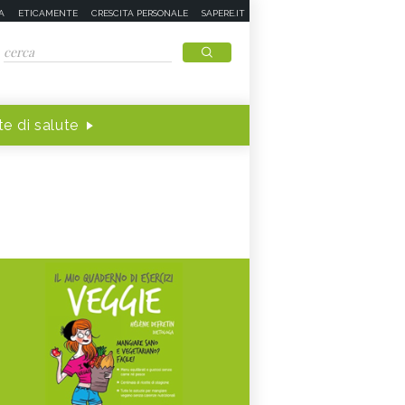
A
ETICAMENTE
CRESCITA PERSONALE
SAPERE.IT
e di salute