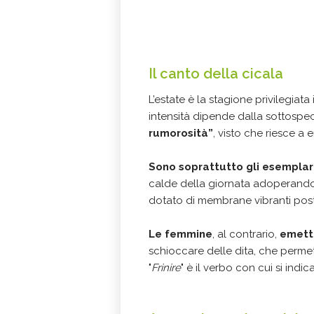
Il canto della cicala
L’estate è la stagione privilegiata i
intensità dipende dalla sottospe
rumorosità”
, visto che riesce a 
Sono soprattutto gli esemplar
calde della giornata adoperando 
dotato di membrane vibranti poste
Le femmine
, al contrario,
emetto
schioccare delle dita, che permet
"
Frinire
" è il verbo con cui si indi