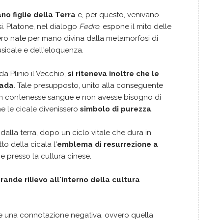
ano figlie della Terra
e, per questo, venivano
i. Platone, nel dialogo
Fedro
, espone il mito delle
ro nate per mano divina dalla metamorfosi di
musicale e dell'eloquenza.
 Plinio il Vecchio,
si riteneva inoltre che le
iada
. Tale presupposto, unito alla conseguente
on contenesse sangue e non avesse bisogno di
he le cicale divenissero
simbolo di purezza
.
dalla terra, dopo un ciclo vitale che dura in
o della cicala l'
emblema di resurrezione a
e presso la cultura cinese.
rande rilievo all'interno della cultura
he una connotazione negativa, ovvero quella