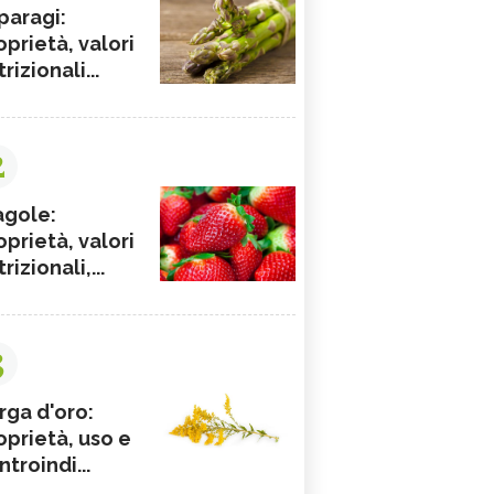
paragi:
oprietà, valori
rizionali...
2
agole:
oprietà, valori
rizionali,...
3
rga d'oro:
oprietà, uso e
ntroindi...