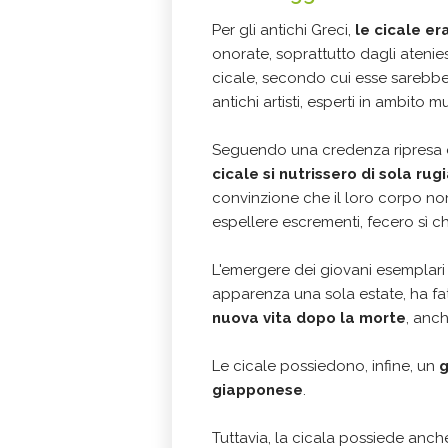
Per gli antichi Greci,
le cicale er
onorate, soprattutto dagli atenies
cicale, secondo cui esse sarebbe
antichi artisti, esperti in ambito 
Seguendo una credenza ripresa da
cicale si nutrissero di sola rug
convinzione che il loro corpo n
espellere escrementi, fecero sì c
L'emergere dei giovani esemplari 
apparenza una sola estate, ha fatt
nuova vita dopo la morte
, anch
Le cicale possiedono, infine, un
g
giapponese
.
Tuttavia, la cicala possiede anc