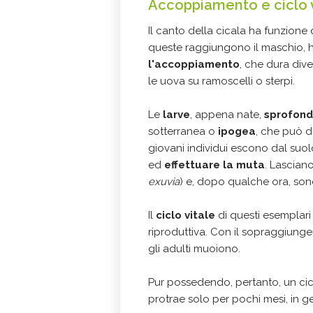
Accoppiamento e ciclo v
Il canto della cicala ha funzione
queste raggiungono il maschio, 
l'accoppiamento
, che dura div
le uova su ramoscelli o sterpi.
Le
larve
, appena nate,
sprofond
sotterranea o
ipogea
, che può d
giovani individui escono dal suol
ed
effettuare la muta
. Lascian
exuvia
) e, dopo qualche ora, son
Il
ciclo vitale
di questi esemplari 
riproduttiva. Con il sopraggiunge
gli adulti muoiono.
Pur possedendo, pertanto, un ciclo
protrae solo per pochi mesi, in gen