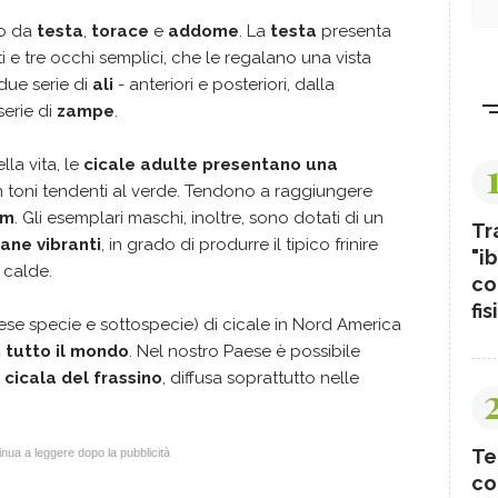
to da
testa
,
torace
e
addome
. La
testa
presenta
e tre occhi semplici, che le regalano una vista
due serie di
ali
- anteriori e posteriori, dalla
erie di
zampe
.
la vita, le
cicale adulte presentano una
 toni tendenti al verde. Tendono a raggiungere
cm
. Gli esemplari maschi, inoltre, sono dotati di un
Tr
ane vibranti
, in grado di produrre il tipico frinire
"ib
 calde.
co
fis
se specie e sottospecie) di cicale in Nord America
n tutto il mondo
. Nel nostro Paese è possibile
a
cicala del frassino
, diffusa soprattutto nelle
Te
nua a leggere dopo la pubblicità
co