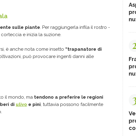
As
pr
ala
nut
sente sulle piante
. Per raggiungerla infila il rostro -
corteccia e inizia la suzione.
rsi, è anche nota come insetto
“trapanatore di
coltivazioni, può provocare ingenti danni alle
Fr
pr
nut
utto il mondo, ma
tendono a preferire le regioni
beri di
ulivo
e pini
, tuttavia possono facilmente
o.
Ve
pr
co