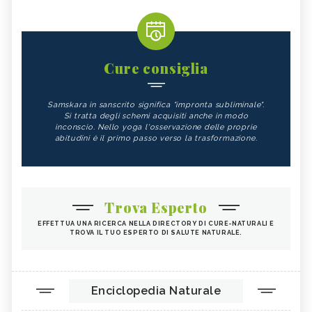
Cure consiglia
Samskara in sanscrito significa "impronta subliminale".
Si tratta degli schemi acquisiti anche in modo
inconscio. Nello yoga l'osservazione delle proprie
abitudini è il primo passo verso la trasformazione.
Trova Esperto
EFFETTUA UNA RICERCA NELLA DIRECTORY DI CURE-NATURALI E
TROVA IL TUO ESPERTO DI SALUTE NATURALE.
Enciclopedia Naturale