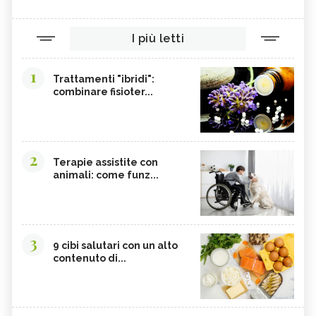
ROSOLIA, SINTOMI E CAUSE
SINDROME DI ASPERGER, COS'È
I più letti
1
Trattamenti "ibridi":
combinare fisioter...
2
Terapie assistite con
animali: come funz...
3
9 cibi salutari con un alto
contenuto di...