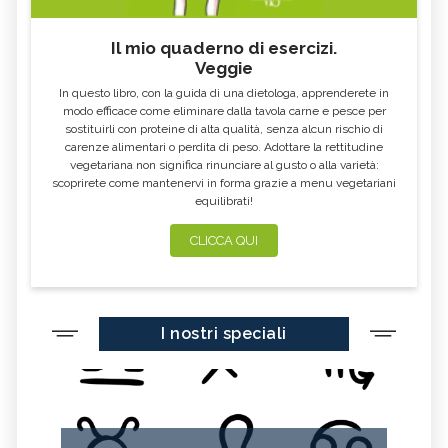
DISPNEA
INSOLAZIONE
Il mio quaderno di esercizi.
LABIRINTITE
VITILIGINE
Veggie
ADENOVIRUS
TONSILLITE
In questo libro, con la guida di una dietologa, apprenderete in
modo efficace come eliminare dalla tavola carne e pesce per
SINUSITE
CANDIDA
sostituirli con proteine di alta qualità, senza alcun rischio di
carenze alimentari o perdita di peso. Adottare la rettitudine
MONONUCLEOSI
CANDIDA AURIS
vegetariana non significa rinunciare al gusto o alla varietà:
scoprirete come mantenervi in forma grazie a menu vegetariani
CHERATOSI
HERPES
equilibrati!
STREMPTOCOCCO
MORBO DI CROHN
CLICCA QUI
POSTBIOTICI
OZONOTERAPIA RETTALE
MELATONINA PER DORMIRE
TAPPO DI CERUME
AEROSOL
BORSE SOTTO GLI OCCHI
I nostri speciali
SONNO DEL NEONATO E DEL
STRESS OSSIDATIVO
BAMBINO
LE ORE DA DEDICARE AL SONNO
CICATRICI IPERTROFICHE
SONNOLENZA, CAUSE E RIMEDI
COME DORMIRE BENE
NATURALI