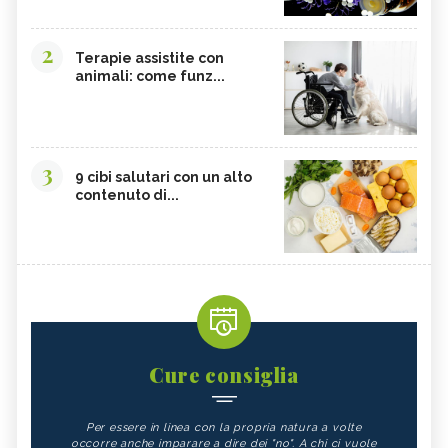
2
Terapie assistite con
animali: come funz...
3
9 cibi salutari con un alto
contenuto di...
Cure consiglia
Per essere in linea con la propria natura a volte
occorre anche imparare a dire dei "no". A chi ci vuole