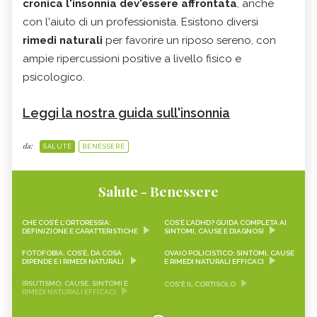
cronica l'insonnia dev'essere affrontata
, anche
con l'aiuto di un professionista. Esistono diversi
rimedi naturali
per favorire un riposo sereno, con
ampie ripercussioni positive a livello fisico e
psicologico.
Leggi la nostra guida sull'insonnia
da:
SALUTE
BENESSERE
Salute - Benessere
CHE COS’È L’ORTORESSIA:
COS’È L’ADHD? GUIDA COMPLETA AI
DEFINIZIONE E CARATTERISTICHE
SINTOMI, CAUSE E DIAGNOSI
FOTOFOBIA: COS’È, DA COSA
OVAIO POLICISTICO: SINTOMI, CAUSE
DIPENDE E I RIMEDI NATURALI
E RIMEDI NATURALI EFFICACI
IRSUTISMO: CAUSE, SINTOMI E
COS'È IL CORTISOLO
RIMEDI NATURALI EFFICACI
BROMIDROSI, CAUSE, SINTOMI E
COLECALCIFEROLO O VITAMINA D