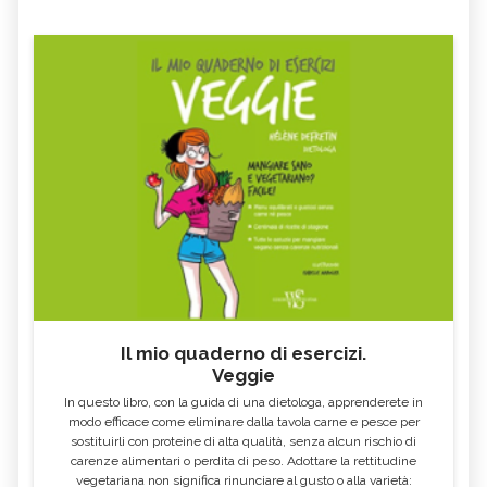
DIASTASI ADDOMINALE
VIRUS RESPIRATORIO SINCIZIALE
MORBILLO
DOPAMINA
IPERSONNIA
METODI PER DORMIRE BENE
SONNO REM
HELICOBACTER PYLORI
GONFIORE ADDOMINALE
ACIDO IALURONICO
TERAPIA ORMONALE
ORMONI BIOIDENTICI
SOSTITUTIVA
STOMATITE
LUPUS
FIBROMIALGIA
SCABBIA
DISPNEA
INSOLAZIONE
Il mio quaderno di esercizi.
LABIRINTITE
VITILIGINE
Veggie
ADENOVIRUS
TONSILLITE
In questo libro, con la guida di una dietologa, apprenderete in
modo efficace come eliminare dalla tavola carne e pesce per
SINUSITE
CANDIDA
sostituirli con proteine di alta qualità, senza alcun rischio di
carenze alimentari o perdita di peso. Adottare la rettitudine
MONONUCLEOSI
CANDIDA AURIS
vegetariana non significa rinunciare al gusto o alla varietà: