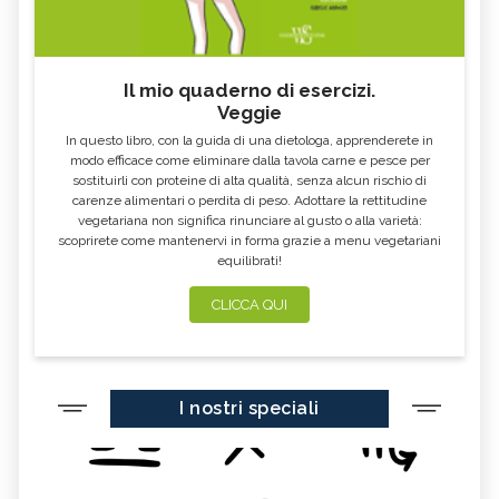
FIBROMIALGIA
SCABBIA
DISPNEA
INSOLAZIONE
Il mio quaderno di esercizi.
LABIRINTITE
VITILIGINE
Veggie
ADENOVIRUS
TONSILLITE
In questo libro, con la guida di una dietologa, apprenderete in
modo efficace come eliminare dalla tavola carne e pesce per
SINUSITE
CANDIDA
sostituirli con proteine di alta qualità, senza alcun rischio di
carenze alimentari o perdita di peso. Adottare la rettitudine
MONONUCLEOSI
CANDIDA AURIS
vegetariana non significa rinunciare al gusto o alla varietà:
scoprirete come mantenervi in forma grazie a menu vegetariani
CHERATOSI
HERPES
equilibrati!
STREMPTOCOCCO
MORBO DI CROHN
CLICCA QUI
POSTBIOTICI
OZONOTERAPIA RETTALE
MELATONINA PER DORMIRE
TAPPO DI CERUME
AEROSOL
BORSE SOTTO GLI OCCHI
I nostri speciali
SONNO DEL NEONATO E DEL
STRESS OSSIDATIVO
BAMBINO
LE ORE DA DEDICARE AL SONNO
CICATRICI IPERTROFICHE