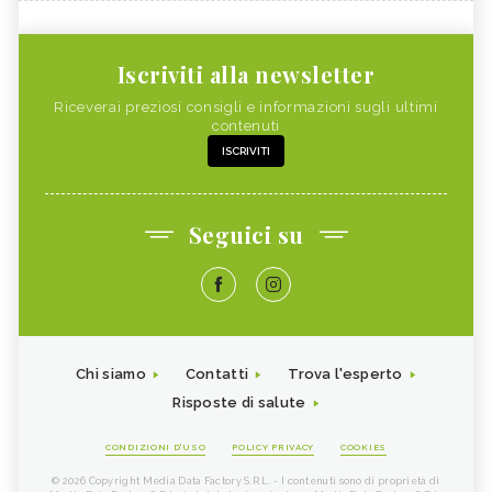
Iscriviti alla newsletter
Riceverai preziosi consigli e informazioni sugli ultimi
contenuti
ISCRIVITI
Seguici su
Chi siamo
Contatti
Trova l'esperto
Risposte di salute
CONDIZIONI D'USO
POLICY PRIVACY
COOKIES
© 2026 Copyright Media Data Factory S.R.L. - I contenuti sono di proprietà di