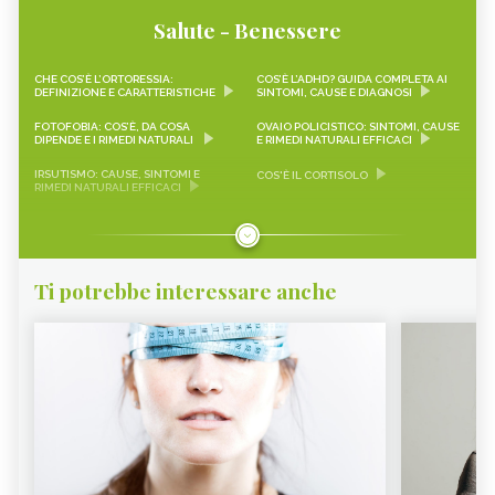
Salute - Benessere
CHE COS’È L’ORTORESSIA:
COS’È L’ADHD? GUIDA COMPLETA AI
DEFINIZIONE E CARATTERISTICHE
SINTOMI, CAUSE E DIAGNOSI
FOTOFOBIA: COS’È, DA COSA
OVAIO POLICISTICO: SINTOMI, CAUSE
DIPENDE E I RIMEDI NATURALI
E RIMEDI NATURALI EFFICACI
IRSUTISMO: CAUSE, SINTOMI E
COS'È IL CORTISOLO
RIMEDI NATURALI EFFICACI
BROMIDROSI, CAUSE, SINTOMI E
COLECALCIFEROLO O VITAMINA D
RIMEDI NATURALI
DROGHE NATURALI
RENELLA
Ti potrebbe interessare anche
ANGINOFOBIA DI COSA SI TRATTA -
TISANE PER DORMIRE
CURE-NATURALI.IT
CLIMATERIO COS'È - CURE-
EMATOMA: SINTOMI E CAUSE - CURE-
NATURALI.IT
NATURALI.IT
DISIDROSI COS'È - CURE-
PFAS: COSA SONO?
NATURALI.IT
DISTURBO DA STRESS POST-
OROPOUCHE
TRAUMATICO