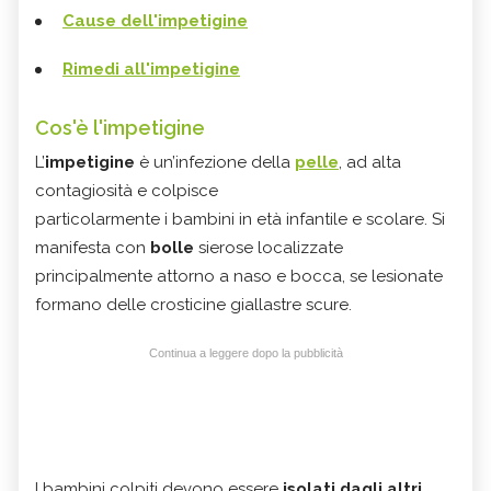
Cause dell'impetigine
Rimedi all'impetigine
Cos'è l'impetigine
L’
impetigine
è un’infezione della
pelle
, ad alta
contagiosità e colpisce
particolarmente i bambini in età infantile e scolare. Si
manifesta con
bolle
sierose localizzate
principalmente attorno a naso e bocca, se lesionate
formano delle crosticine giallastre scure.
Continua a leggere dopo la pubblicità
I bambini colpiti devono essere
isolati dagli altri