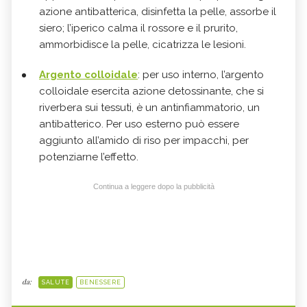
azione antibatterica, disinfetta la pelle, assorbe il
siero; l’iperico calma il rossore e il prurito,
ammorbidisce la pelle, cicatrizza le lesioni.
Argento colloidale
: per uso interno, l’argento
colloidale esercita azione detossinante, che si
riverbera sui tessuti, è un antinfiammatorio, un
antibatterico. Per uso esterno può essere
aggiunto all’amido di riso per impacchi, per
potenziarne l’effetto.
Continua a leggere dopo la pubblicità
da:
SALUTE
BENESSERE