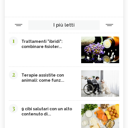
ROSOLIA, SINTOMI E CAUSE
SINDROME DI ASPERGER, COS'È
I più letti
1
Trattamenti "ibridi":
combinare fisioter...
2
Terapie assistite con
animali: come funz...
3
9 cibi salutari con un alto
contenuto di...