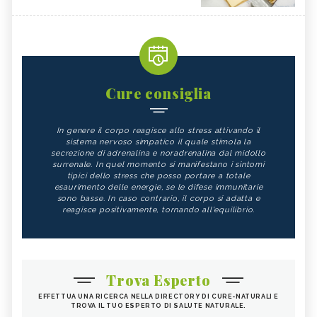
Cure consiglia
In genere il corpo reagisce allo stress attivando il
sistema nervoso simpatico il quale stimola la
secrezione di adrenalina e noradrenalina dal midollo
surrenale. In quel momento si manifestano i sintomi
tipici dello stress che posso portare a totale
esaurimento delle energie, se le difese immunitarie
sono basse. In caso contrario, il corpo si adatta e
reagisce positivamente, tornando all'equilibrio.
Trova Esperto
EFFETTUA UNA RICERCA NELLA DIRECTORY DI CURE-NATURALI E
TROVA IL TUO ESPERTO DI SALUTE NATURALE.