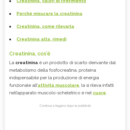
Creatinina, valori di riferimento
Perché misurare la creatinina
Creatinina, come rilevarla
Creatinina alta, rimedi
Creatinina, cos’è
La
creatinina
è un prodotto di scarto derivante dal
metabolismo della fosfocreatina, proteina
indispensabile per la produzione di energia
funzionale all’
attività muscolare
, la si rileva infatti
nell’apparato muscolo-scheletrico e nel
cuore
.
Continua a leggere dopo la pubblicità