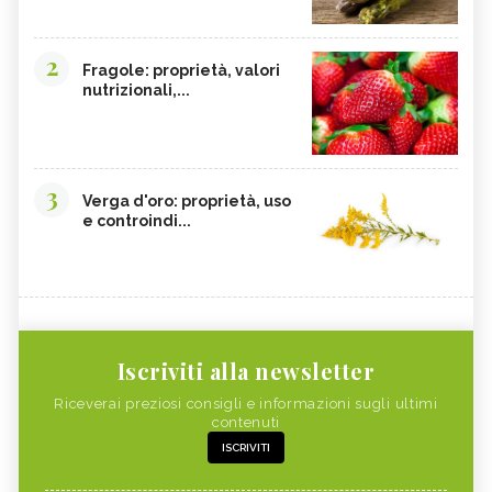
2
Fragole: proprietà, valori
nutrizionali,...
3
Verga d'oro: proprietà, uso
e controindi...
Iscriviti alla newsletter
Riceverai preziosi consigli e informazioni sugli ultimi
contenuti
ISCRIVITI