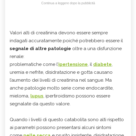
Continua a leggere dopo la pubblicità
Valori alti di creatinina devono essere sempre
indagati accuratamente poiché potrebbero essere il
segnale di altre patologie
oltre a una disfunzione
renale:
problematiche come l’
ipertensione
, il
diabete
,
uremia e nefrite, disidratazione e gotta causano
l’aumento dei livelli di creatinina nel sangue. Ma
anche patologie molto serie come endocardite,
mieloma,
lupus
, ipertiroidismo possono essere
segnalate da questo valore.
Quando i livelli di questo catabolita sono alti rispetto
ai parametri possono presentarsi alcuni sintomi
come
pelle secca
e prurito insistente, disidratazione,