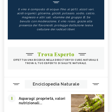
Il vino è composto di acqua (fino al 90%), alcoli vari,
acidi organici, glicerina, glicidi, potassio, sodio, calcio,
magnesio e altri sali, vitamine del gruppo B. Se
bevuto con moderazione, il vino rosso, grazie alla
presenza dei flavonoidi, protegge dall’azione lesiva
cellulare dei radicali liberi.
Trova Esperto
EFFETTUA UNA RICERCA NELLA DIRECTORY DI CURE-NATURALI E
TROVA IL TUO ESPERTO DI SALUTE NATURALE.
Enciclopedia Naturale
1
Asparagi: proprietà, valori
nutrizionali...