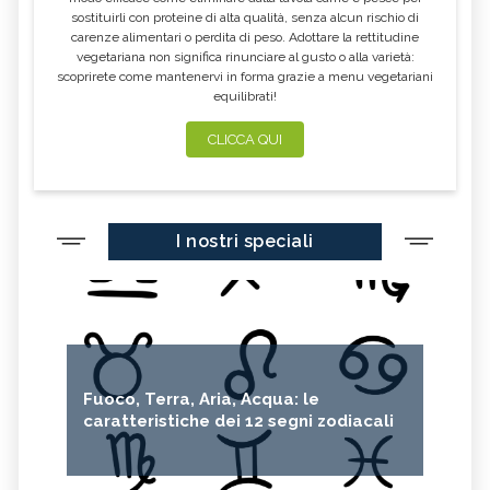
SINUSITE
CANDIDA
sostituirli con proteine di alta qualità, senza alcun rischio di
carenze alimentari o perdita di peso. Adottare la rettitudine
MONONUCLEOSI
CANDIDA AURIS
vegetariana non significa rinunciare al gusto o alla varietà:
scoprirete come mantenervi in forma grazie a menu vegetariani
CHERATOSI
HERPES
equilibrati!
STREMPTOCOCCO
MORBO DI CROHN
CLICCA QUI
POSTBIOTICI
OZONOTERAPIA RETTALE
MELATONINA PER DORMIRE
TAPPO DI CERUME
AEROSOL
BORSE SOTTO GLI OCCHI
I nostri speciali
SONNO DEL NEONATO E DEL
STRESS OSSIDATIVO
BAMBINO
LE ORE DA DEDICARE AL SONNO
CICATRICI IPERTROFICHE
SONNOLENZA, CAUSE E RIMEDI
COME DORMIRE BENE
NATURALI
MANI, PIEDI, BOCCA
TUBERCOLOSI, CAUSE E SINTOMI
Fuoco, Terra, Aria, Acqua: le
SESTA MALATTIA, SINTOMI E
SCARLATTINA, SINTOMI E CAUSE
caratteristiche dei 12 segni zodiacali
CAUSE
LE MALATTIE ESANTEMATICHE
IMPETIGINE, CAUSE E RIMEDI