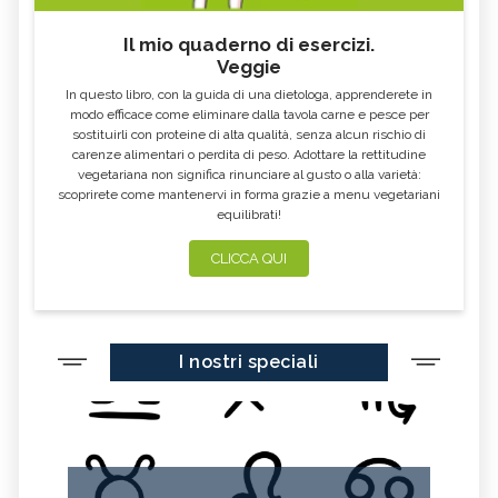
OLIO ESSENZIALE DI ROSA
OLIO ESSENZIALE DI PEPE NERO
Il mio quaderno di esercizi.
MOSQUETA
Veggie
OLIO ESSENZIALE DI ANGELICA
OLIO ESSENZIALE DI MANDARINO
In questo libro, con la guida di una dietologa, apprenderete in
OLIO ESSENZIALE DI LINALOE
OLIO ESSENZIALE DI LIMETTA
modo efficace come eliminare dalla tavola carne e pesce per
sostituirli con proteine di alta qualità, senza alcun rischio di
OLIO ESSENZIALE DI VERBENA
OLIO ESSENZIALE DI VERBENA
carenze alimentari o perdita di peso. Adottare la rettitudine
OFFICINALIS
vegetariana non significa rinunciare al gusto o alla varietà:
scoprirete come mantenervi in forma grazie a menu vegetariani
OLIO ESSENZIALE DI CIPOLLA
OLIO ESSENZIALE DI MIRRA
equilibrati!
OLIO ESSENZIALE DI MELISSA
OLIO ESSENZIALE DI CAJEPUT
CLICCA QUI
OLIO ESSENZIALE DI ISSOPO
OLIO ESSENZIALE DI SEDANO
OLIO ESSENZIALE DI ANICE
OLIO ESSENZIALE DI GELSOMINO
OLIO ESSENZIALE DI FINOCCHIO
OLIO ESSENZIALE DI MALVA
I nostri speciali
OLIO ESSENZIALE DI THUYA
OLIO ESSENZIALE DI CARVI
OLIO ESSENZIALE DI SANDALO
OLIO ESSENZIALE DI GINEPRO
OLIO ESSENZIALE DI BETULLA
OLIO ESSENZIALE DI NEROLI
OLIO ESSENZIALE DI NIAOULY
OLIO ESSENZIALE DI PATCHOULI