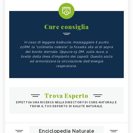
Cure consiglia
In caso di leggera balbuzie, massaggiate il punto
22RM, la "collinetta celeste", la fosseta sita al di sopra
del bordo sternale. Oppure 15 DM, sulla nuca, a
livello della linea d'impianto dei capelli. Questo aiuta
ad armonizzare la circolazione dell'energia
respiratoria.
Trova Esperto
EFFETTUA UNA RICERCA NELLA DIRECTORY DI CURE-NATURALI E
TROVA IL TUO ESPERTO DI SALUTE NATURALE.
Enciclopedia Naturale