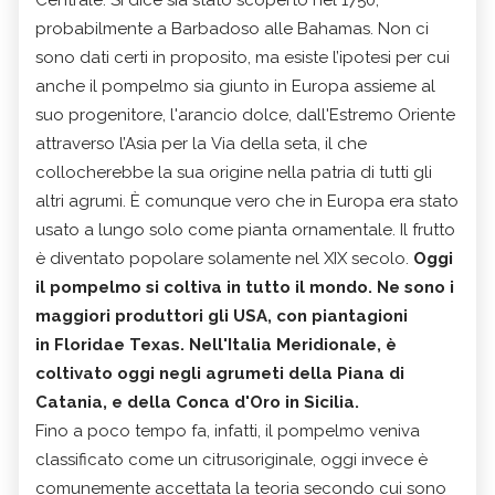
Centrale. Si dice sia stato scoperto nel 1750,
probabilmente a Barbadoso alle Bahamas. Non ci
sono dati certi in proposito, ma esiste l’ipotesi per cui
anche il pompelmo sia giunto in Europa assieme al
suo progenitore, l'arancio dolce, dall'Estremo Oriente
attraverso l’Asia per la Via della seta, il che
collocherebbe la sua origine nella patria di tutti gli
altri agrumi. È comunque vero che in Europa era stato
usato a lungo solo come pianta ornamentale. Il frutto
è diventato popolare solamente nel XIX secolo.
Oggi
il pompelmo si coltiva in tutto il mondo. Ne sono i
maggiori produttori gli USA, con piantagioni
in Floridae Texas. Nell'Italia Meridionale, è
coltivato oggi negli agrumeti della Piana di
Catania, e della Conca d'Oro in Sicilia.
Fino a poco tempo fa, infatti, il pompelmo veniva
classificato come un citrusoriginale, oggi invece è
comunemente accettata la teoria secondo cui sono