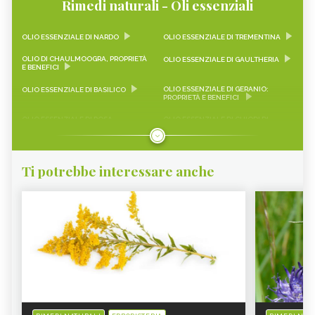
Rimedi naturali - Oli essenziali
OLIO ESSENZIALE DI NARDO
OLIO ESSENZIALE DI TREMENTINA
OLIO DI CHAULMOOGRA, PROPRIETÀ
OLIO ESSENZIALE DI GAULTHERIA
E BENEFICI
OLIO ESSENZIALE DI GERANIO:
OLIO ESSENZIALE DI BASILICO
PROPRIETÀ E BENEFICI
OLIO ESSENZIALE DI ROSA
OLIO ESSENZIALE DI CHIODI DI
DAMASCENA: LE PROPRIETÀ
GAROFANO
OLIO ESSENZIALE DI ARANCIO
OLIO ESSENZIALE DI CAMOMILLA
DOLCE
Ti potrebbe interessare anche
OLIO ESSENZIALE DI ALLORO
OLIO ESSENZIALE DI EUCALIPTO
OLIO ESSENZIALE DI PINO
OLIO ESSENZIALE DI CIPRESSO
OLIO ESSENZIALE DI TIMO ROSSO
OLIO ESSENZIALE DI LIMONE
OLIO ESSENZIALE DI MIRTO
OLIO ESSENZIALE DI ZENZERO
OLIO ESSENZIALE DI NOCE
OLIO ESSENZIALE DI ORIGANO
MOSCATA
OLIO ESSENZIALE DI NIGELLA
OLIO ESSENZIALE DI ELICRISO
SATIVA